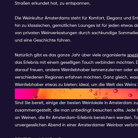
Straßen erkundet hat, zu entspannen.
Die Weinkultur Amsterdams steht für Komfort, Eleganz und 
hin zu klassischen, gemütlichen Lounges ist für jeden etwas d
von privaten Weinverkostungen durch sachkundige Sommeliers
und eine Geschichte führen.
Natürlich gibt es das ganze Jahr über viele organisierte
spezi
das Erlebnis mit einem geselligen Touch verbinden möchten. 
darauf freuen, andere Weinliebhaber kennenzulernen oder e
verschiedenen Regionen erfahren möchten. Ganz gleich, was
Weinliebhaber etwas zu bieten: ideal, um die Welt des Weins 
DIE BESTEN WEINBARS IN AM
Sind Sie bereit, einige der besten Weinlokale in Amsterdam z
zusammengestellt, die man unbedingt besuchen sollte. Jede
an Weinen, die Ihr Amsterdam-Erlebnis bereichern werden. Ta
unvergesslichen Abend in einer Amsterdamer Weinbar verbri