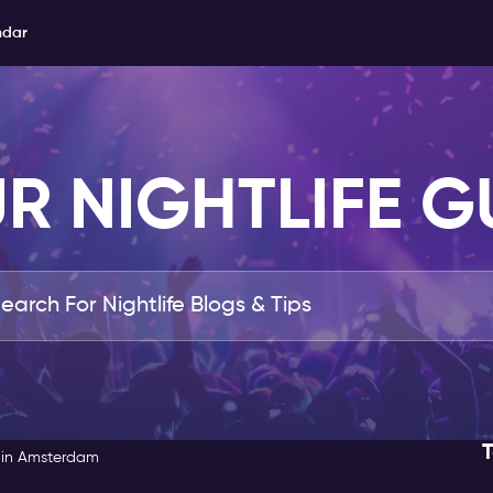
ndar
R NIGHTLIFE G
T
 in Amsterdam