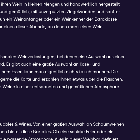
ihren Wein in kleinen Mengen und handwerklich hergestellt
ck und gemütlich, mit unverputzten Ziegelwänden und sanfter
nun ein Weinanfänger oder ein Weinkenner der Extraklasse
für einen dieser Abende, an denen man seinen Wein
isonalen Weinverkostungen, bei denen eine Auswahl aus einer
d. Es gibt auch eine große Auswahl an Käse- und
ichem Essen kann man eigentlich nichts falsch machen. Die
 gerne die Karte und erzählen Ihnen etwas über die Flaschen.
tige Weine in einer entspannten und gemütlichen Atmosphäre
Bubbles & Wines. Von einer großen Auswahl an Schaumweinen
n bietet diese Bar alles. Ob eine schicke Feier oder ein
 die passende Atmosphäre. Alles in dieser Weinbar definiert