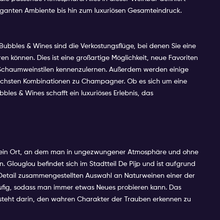
leganten Ambiente bis hin zum luxuriösen Gesamteindruck.
Bubbles & Wines sind die Verkostungsflüge, bei denen Sie eine
können. Dies ist eine großartige Möglichkeit, neue Favoriten
Schaumweinstilen kennenzulernen. Außerdem werden einige
ssischsten Kombinationen zu Champagner. Ob es sich um eine
les & Wines schafft ein luxuriöses Erlebnis, das
nd ein Ort, an dem man in ungezwungener Atmosphäre und ohne
Glouglou befindet sich im Stadtteil De Pijp und ist aufgrund
etail zusammengestellten Auswahl an Naturweinen einer der
äufig, sodass man immer etwas Neues probieren kann. Das
besteht darin, den wahren Charakter der Trauben erkennen zu