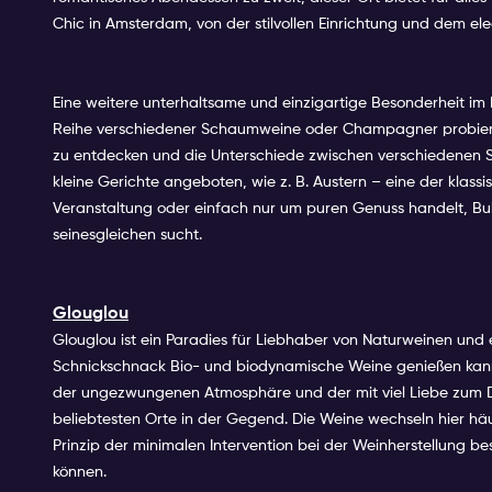
Chic in Amsterdam, von der stilvollen Einrichtung und dem e
Eine weitere unterhaltsame und einzigartige Besonderheit im 
Reihe verschiedener Schaumweine oder Champagner probieren 
zu entdecken und die Unterschiede zwischen verschiedenen 
kleine Gerichte angeboten, wie z. B. Austern – eine der kla
Veranstaltung oder einfach nur um puren Genuss handelt, Bubb
seinesgleichen sucht.
Glouglou
Glouglou ist ein Paradies für Liebhaber von Naturweinen u
Schnickschnack Bio- und biodynamische Weine genießen kann. 
der ungezwungenen Atmosphäre und der mit viel Liebe zum D
beliebtesten Orte in der Gegend. Die Weine wechseln hier h
Prinzip der minimalen Intervention bei der Weinherstellung 
können.