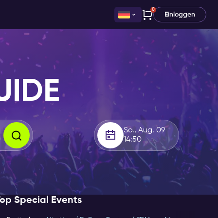
0
Einloggen
UIDE
So., Aug. 09
14:50
op Special Events