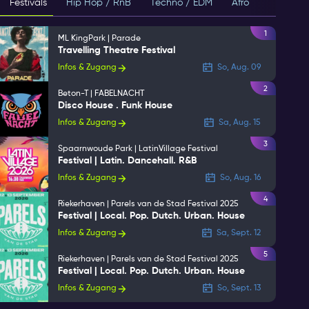
Festivals
Hip Hop / RnB
Techno / EDM
Afro
House
1
ML KingPark | Parade
Travelling Theatre Festival
Infos & Zugang
So, Aug. 09
2
Beton-T | FABELNACHT
Disco House . Funk House
Infos & Zugang
Sa, Aug. 15
3
Spaarnwoude Park | LatinVillage Festival
Festival | Latin. Dancehall. R&B
Infos & Zugang
So, Aug. 16
4
Riekerhaven | Parels van de Stad Festival 2025
Festival | Local. Pop. Dutch. Urban. House
Infos & Zugang
Sa, Sept. 12
5
Riekerhaven | Parels van de Stad Festival 2025
Festival | Local. Pop. Dutch. Urban. House
Infos & Zugang
So, Sept. 13