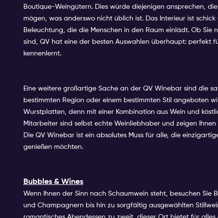
Boutique-Weingütern. Dies würde diejenigen ansprechen, die 
mögen, was anderswo nicht üblich ist. Das Interieur ist schi
Beleuchtung, die die Menschen in den Raum einlädt. Ob Sie 
sind, QV hat eine der besten Auswahlen überhaupt: perfekt 
kennenlernt.
Eine weitere großartige Sache an der QV Winebar sind die sa
bestimmten Region oder einem bestimmten Stil angeboten wir
Wurstplatten, denn mit einer Kombination aus Wein und köstl
Mitarbeiter sind selbst echte Weinliebhaber und zeigen Ihnen
Die QV Winebar ist ein absolutes Muss für alle, die einzigar
genießen möchten.
Bubbles & Wines
Wenn Ihnen der Sinn nach Schaumwein steht, besuchen Sie 
und Champagnern bis hin zu sorgfältig ausgewählten Stillweine
romantisches Abendessen zu zweit, dieser Ort bietet für alles