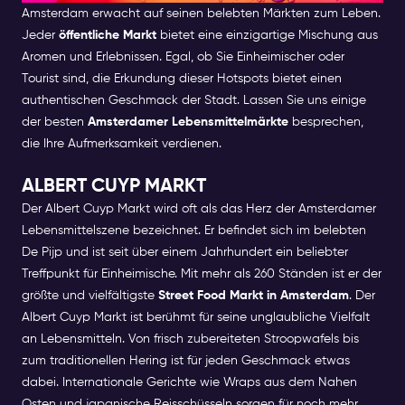
Amsterdam erwacht auf seinen belebten Märkten zum Leben.
Jeder
öffentliche Markt
bietet eine einzigartige Mischung aus
Aromen und Erlebnissen. Egal, ob Sie Einheimischer oder
Tourist sind, die Erkundung dieser Hotspots bietet einen
authentischen Geschmack der Stadt. Lassen Sie uns einige
der besten
Amsterdamer Lebensmittelmärkte
besprechen,
die Ihre Aufmerksamkeit verdienen.
ALBERT CUYP MARKT
Der Albert Cuyp Markt wird oft als das Herz der Amsterdamer
Lebensmittelszene bezeichnet. Er befindet sich im belebten
De Pijp und ist seit über einem Jahrhundert ein beliebter
Treffpunkt für Einheimische. Mit mehr als 260 Ständen ist er der
größte und vielfältigste
Street Food Markt in Amsterdam
.
Der
Albert Cuyp Markt ist berühmt für seine unglaubliche Vielfalt
an Lebensmitteln. Von frisch zubereiteten Stroopwafels bis
zum traditionellen Hering ist für jeden Geschmack etwas
dabei. Internationale Gerichte wie Wraps aus dem Nahen
Osten und japanische Reisschüsseln sorgen für noch mehr