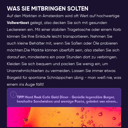
WAS SIE MITBRINGEN SOLTEN
Auf den Märkten in Amsterdam wird oft Wert auf hochwertige
Vollwertkost
gelegt, also decken Sie sich mit gesunden
Leckereien ein. Mit einer stabilen Tragetasche oder einem Korb
können Sie Ihre Einkäufe leicht transportieren. Nehmen Sie
auch kleine Behälter mit, wenn Sie Soßen oder Öle probieren
möchten.
Die Märkte können überfüllt sein, also stellen Sie sich
darauf ein, mindestens ein paar Stunden dort zu verbringen.
Kleiden Sie sich bequem und packen Sie wenig ein, um
Unannehmlichkeiten zu vermeiden. Lassen Sie immer etwas
Bargeld für spontane Schnäppchen übrig - man weiß nie, was
einem ins Auge fällt!
TIPP!
Hard Rock Cafe Gold Diner - Genieße legendäre Burger,
herzhafte Sandwiches und cremige Pasta, gekrönt von einem
leckeren Brownie für nur 27,50€.
Klicke hier, um zu reservieren
GENIEẞEN SIE DIE AROMEN
VON AMSTERDAM