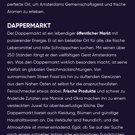
perfekte Ort, um Amsterdams Gemeinschaftsgeist und frische
Aromen zu erleben.
DAPPERMARKT
Der Dappermarkt ist ein lebendiger
öffentlicher Markt
mit
pulsierender Energie. Er ist ein beliebter Ort für alle, die frische
Lebensmittel und tolle Schnäppchen suchen. Mit seinen über
250 Ständen fängt er den vielfältigen Geist Amsterdams
ein.
Was den Dappermarkt wirklich besonders macht, ist seine
Vielfalt an globalen Geschmacksrichtungen. Von
surinamischem Street Food bis hin zu duftenden Gewürzen
aus dem Nahen Osten ist selbst für die anspruchsvollsten
Feinschmecker etwas dabei.
Frische Produkte
und schwer zu
findende Zutaten wie Maniok und Okra machen ihn zu einem
versteckten Juwel für abenteuerlustige Köche.
Der
Dappermarkt bietet auch Kleidung, Blumen und günstige
Haushaltswaren an. Die Verkäufer sind freundlich, und die
Atmosphäre ist immer einladend. Egal, ob Sie auf der Suche
nach einem schnellen Imbiss oder einzigartigen Fundstücken