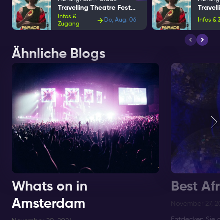
Travelling Theatre Festival
Infos &
Do, Aug. 06
Infos &
Zugang
Ähnliche Blogs
Whats on in
Best Af
Amsterdam
November 27, 2
Entdecken Sie 