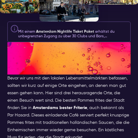
Mit einem
Amsterdam Nightlife Ticket Paket
erhältst du
unbegrenzten Zugang zu über 30 Clubs und Bars,
verschiedene Erlebnisse, Nightlife-Extras,
UNVERGESSLICHE
Begrüßungsgetränke/-shots und 2 spezielle Nightlife-Paket-
Extras: eine Flasche Champagner und eine Grachtenfahrt.
ESSENSERLEBNISSE IN
AMSTERDAM
Bevor wir uns mit den lokalen Lebensmittelmärkten befassen,
sollten wir kurz auf einige Orte eingehen, an denen man gut
essen gehen kann. Hier sind drei herausragende Orte, die
einen Besuch wert sind.
Die besten Pommes frites der Stadt
finden Sie in
Amsterdams bester Friterie
, auch bekannt als
Par Hasard. Dieses einladende Café serviert perfekt knusprige
Pommes frites mit traditionellen holländischen Saucen, die die
Einheimischen immer wieder gerne besuchen. Ein köstliches
Muss für jeden, der die Stadt erkundet.