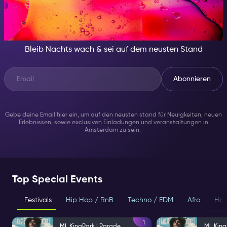
IN DER NACHT, SEI JEMAND
BESONDERES
Bleib Nachts wach & sei auf dem neusten Stand
Abonnieren
Gebe deine Email hier ein, um auf den neusten stand für Neuigkeiten, neuen
Erlebnissen, sowie exclusiven Einladungen und veranstaltungen in
Amsterdam zu sein.
Top Special Events
Festivals
Hip Hop / RnB
Techno / EDM
Afro
Hou
1
ML KingPark | Parade
ML King