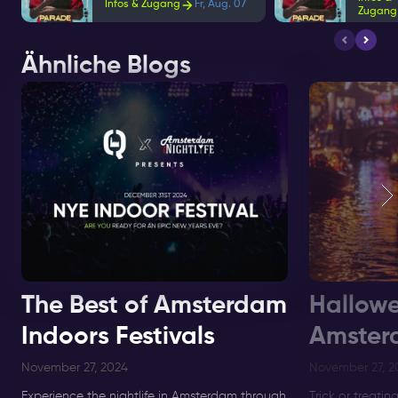
Infos & Zugang
Fr, Aug. 07
Zugang
Ähnliche Blogs
The Best of Amsterdam
Hallowe
Indoors Festivals
Amster
November 27, 2024
November 27, 2
Experience the nightlife in Amsterdam through
Trick or treatin