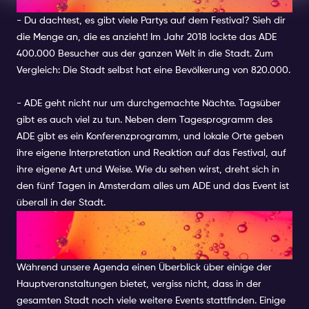
ADE-FAKTEN
- D
u dachtest, es gibt viele Partys auf dem Festival? Sieh dir
die Menge an, die es anzieht! Im Jahr 2018 lockte das ADE
400.000 Besucher aus der ganzen Welt in die Stadt. Zum
Vergleich: Die Stadt selbst hat eine Bevölkerung von 820.000.
- A
DE geht nicht nur um durchgemachte Nächte. Tagsüber
gibt es auch viel zu tun. Neben dem Tagesprogramm des
ADE gibt es ein Konferenzprogramm, und lokale Orte geben
ihre eigene Interpretation und Reaktion auf das Festival, auf
ihre eigene Art und Weise. Wie du sehen wirst, dreht sich in
den fünf Tagen in Amsterdam alles um ADE und das Event ist
überall in der Stadt.
EXKLUSIVE ORTE, AUF DIE DU
EIN AUGE HABEN SOLLTEST
Während unsere Agenda einen Überblick über einige der
Hauptveranstaltungen bietet, vergiss nicht, dass in der
gesamten Stadt noch viele weitere Events stattfinden. Einige