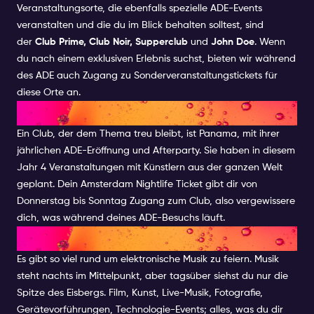
Veranstaltungsorte, die ebenfalls spezielle ADE-Events
veranstalten und die du im Blick behalten solltest, sind
der
Club Prime, Club Noir, Supperclub
und
John Doe
. Wenn
du nach einem exklusiven Erlebnis suchst, bieten wir während
des ADE auch Zugang zu Sonderveranstaltungstickets für
diese Orte an.
PANAMA X ADE
Ein Club, der dem Thema treu bleibt, ist Panama, mit ihrer
jährlichen ADE-Eröffnung und Afterparty. Sie haben in diesem
Jahr 4 Veranstaltungen mit Künstlern aus der ganzen Welt
geplant. Dein Amsterdam Nightlife Ticket gibt dir von
Donnerstag bis Sonntag Zugang zum Club, also vergewissere
dich, was während deines ADE-Besuchs läuft.
ADE TAGSÜBER
Es gibt so viel rund um elektronische Musik zu feiern. Musik
steht nachts im Mittelpunkt, aber tagsüber siehst du nur die
Spitze des Eisbergs. Film, Kunst, Live-Musik, Fotografie,
Gerätevorführungen, Technologie-Events; alles, was du dir