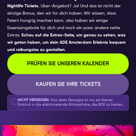
Nightlife Tickets.
Uber-Angebot? Ja! Und das ist nicht der
einzige Bonus, den wir für dich haben. Wir wissen, dass
Feiern hungrig machen kann, also haben wir einige
Essensangebote für dich und noch ein paar andere nette
Extras.
Schau auf die Extras-Seite, um genau zu sehen, was
wir getan haben, um dein ADE Amsterdam Erlebnis bequem
und reibungslos zu gestalten.
PRÜFEN SIE UNSEREN KALENDER
KAUFEN SIE IHRE TICKETS
NICHT VERGESSEN
: Das oben Gesagte ist nur ein kleiner
Einblick in die elektrisierende Atmosphäre, die ADE zu bieten
hat. Eine detaillierte Liste und die Möglichkeit, deine Tickets
zu buchen, findest du in unserem
vollständigen Kalender der
ADE-Sonderveranstaltungen hier
.
IN DER NACHT, SEI JEMAND