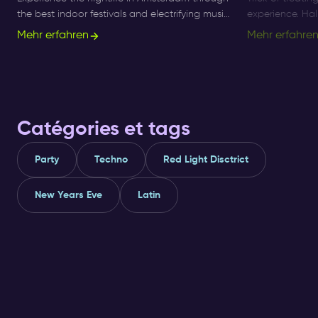
the best indoor festivals and electrifying music
experience. Ha
events for ultimate nightlife experiences in the
longer a small 
Mehr erfahren
Mehr erfahre
city.
what's on, and 
Catégories et tags
Party
Techno
Red Light Disctrict
New Years Eve
Latin