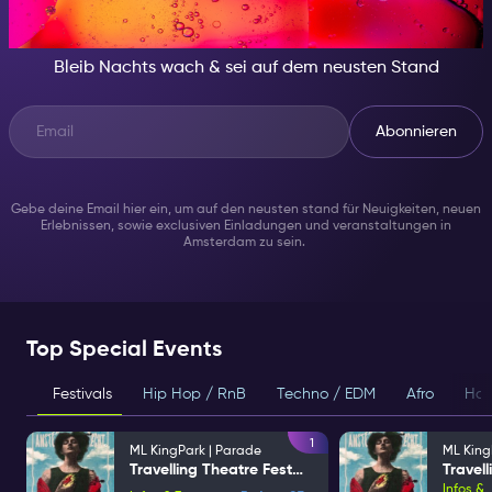
BESONDERES
Bleib Nachts wach & sei auf dem neusten Stand
Abonnieren
Gebe deine Email hier ein, um auf den neusten stand für Neuigkeiten, neuen
Erlebnissen, sowie exclusiven Einladungen und veranstaltungen in
Amsterdam zu sein.
Top Special Events
Festivals
Hip Hop / RnB
Techno / EDM
Afro
Hou
1
ML KingPark | Parade
ML King
Travelling Theatre Festival
Infos &