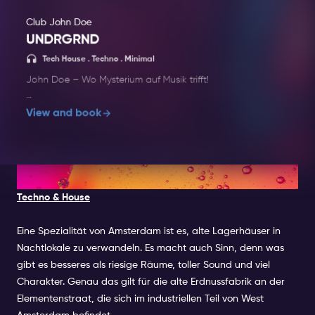
Club John Doe
UNDRGRND
EDM . 
Tech House . Techno . Minimal
John Doe – Wo Mysterium auf Musik trifft!
Verpassen Sie nicht das UNDRGRND Project, die
View and book
Signature-Veranstaltung des Clubs, die Sie tief in
den Underground-Sound von Techno, House und
darüber hinaus entführt. Es erwarten Sie rohe
Beats, hypnotische Vibes und ein ungefiltertes
2. H7 WAREHOUSE
Rave-Erlebnis. Treten Sie ein in das Unbekannte
Techno & House
im John Doe, Amsterdams geheimnisvollstem
Nachtclub. Mit modernster Beleuchtung,
Premium-Drinks und einem eleganten,
Eine Spezialität von Amsterdam ist es, alte Lagerhäuser in
einzigartigen Interieur schafft dieser Club eine
Nachtlokale zu verwandeln. Es macht auch Sinn, denn was
elektrisierende Atmosphäre, in der alles möglich
gibt es besseres als riesige Räume, toller Sound und viel
ist.
Charakter. Genau das gilt für die alte Erdnussfabrik an der
Elementenstraat, die sich im industriellen Teil von West
Ziehen Sie sich schick an, bringen Sie Ihre Neugier