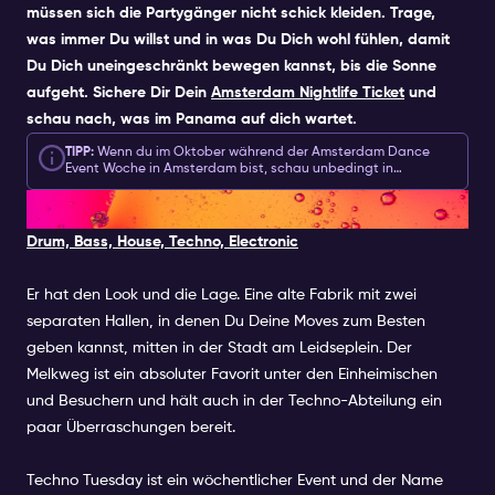
müssen sich die Partygänger nicht schick kleiden. Trage,
was immer Du willst und in was Du Dich wohl fühlen, damit
Du Dich uneingeschränkt bewegen kannst, bis die Sonne
aufgeht. Sichere Dir Dein
Amsterdam Nightlife Ticket
und
schau nach, was im
Panama
auf dich wartet.
TIPP:
Wenn du im Oktober während der Amsterdam Dance
Event Woche in Amsterdam bist, schau unbedingt in
unseren
Special Event Kalender
und erhalte Zugang zu den
4. MELKWEG
besten ADE Techno Clubs, wie: John Doe, Club Atelier,
Panama, Melkweg & Het Sieraad:
John
Doe
,
Club Atelier
,
Panama
,
Melkweg
&
Het Sieraad
Drum, Bass, House, Techno, Electronic
Er hat den Look und die Lage. Eine alte Fabrik mit zwei
separaten Hallen, in denen Du Deine Moves zum Besten
geben kannst, mitten in der Stadt am Leidseplein. Der
Melkweg ist ein absoluter Favorit unter den Einheimischen
und Besuchern und hält auch in der Techno-Abteilung ein
paar Überraschungen bereit.
Techno Tuesday ist ein wöchentlicher Event und der Name