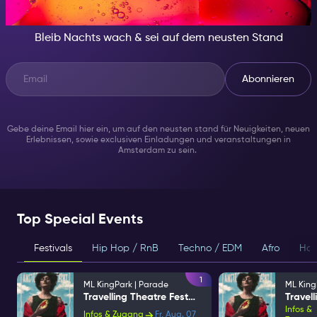
BESONDERES
Bleib Nachts wach & sei auf dem neusten Stand
Abonnieren
Gebe deine Email hier ein, um auf den neusten stand für Neuigkeiten, neuen
Erlebnissen, sowie exclusiven Einladungen und veranstaltungen in
Amsterdam zu sein.
Top Special Events
Festivals
Hip Hop / RnB
Techno / EDM
Afro
Hou
1
ML KingPark | Parade
ML King
Travelling Theatre Festival
Infos &
Infos & Zugang
Fr, Aug. 07