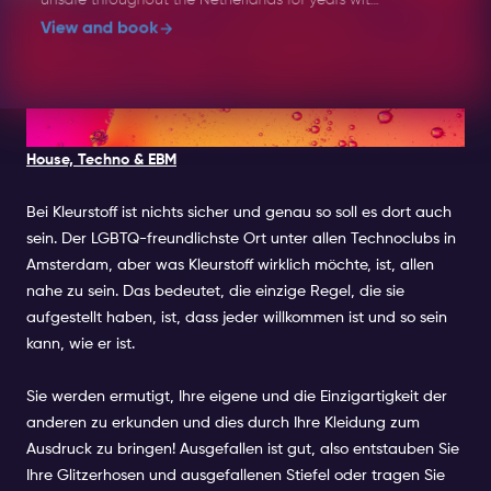
the now well-known recipe: dance, flirt and enjoy
View and book
the tastiest Música Latina, then and now. The
Fiesta Macumba Soundsystem & friends bombard
the dance floor with a Molotov cocktail of exotic
sounds: Reggaeton, Salsa, Bachata, Merengue,
5. KLEURSTOFF
Cumbia, Trap Latino, Baile Funk... everything is
House, Techno & EBM
thrown into the blender with a steaming dance
floor as a result!
Bei Kleurstoff ist nichts sicher und genau so soll es dort auch
Music: Latin
sein. Der LGBTQ-freundlichste Ort unter allen Technoclubs in
Amsterdam, aber was Kleurstoff wirklich möchte, ist, allen
Line-up: TBA
nahe zu sein. Das bedeutet, die einzige Regel, die sie
aufgestellt haben, ist, dass jeder willkommen ist und so sein
Dress Code: Party Chic
kann, wie er ist.
Age: 18+
Sie werden ermutigt, Ihre eigene und die Einzigartigkeit der
Event Time: 23:30 - 05:00
anderen zu erkunden und dies durch Ihre Kleidung zum
Ausdruck zu bringen! Ausgefallen ist gut, also entstauben Sie
Guestlist Information: You will be placed on the
Ihre Glitzerhosen und ausgefallenen Stiefel oder tragen Sie