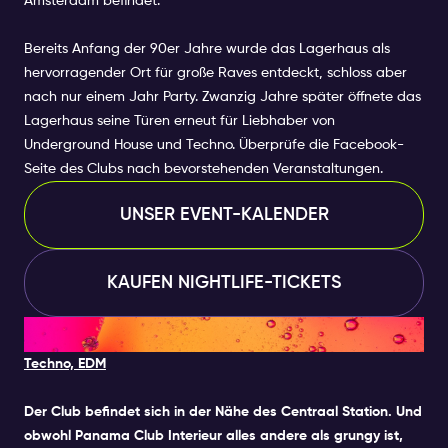
Amsterdam befindet.
mit und verlieren Sie sich im Rhythmus – im John
Doe wird die Nacht erst richtig lebendig.
Bereits Anfang der 90er Jahre wurde das Lagerhaus als
Musik: Tech House, Techno, MinimalLine-up:
hervorragender Ort für große Raves entdeckt, schloss aber
Amsterdam's Finest - John Doe
nach nur einem Jahr Party. Zwanzig Jahre später öffnete das
ResidenceKleiderordnung: CasualAlter: 18+Veranstaltungszeit: 23:
Lagerhaus seine Türen erneut für Liebhaber von
- 08:00 (be inside before 1 AM)
Underground House und Techno. Überprüfe die Facebook-
Seite des Clubs nach bevorstehenden Veranstaltungen.
Gästelisten-Information: Sie werden auf die
Gästeliste für dieses besondere Event gesetzt,
UNSER EVENT-KALENDER
indem Sie es zusammen mit Ihrem Amsterdam
Nightlife Ticket auswählen. Sie können pro Tag
ein besonderes Event ohne zusätzliche Kosten
KAUFEN NIGHTLIFE-TICKETS
wählen.
3. CLUB PANAMA
Techno, EDM
Der Club befindet sich in der Nähe des Centraal Station. Und
obwohl Panama Club Interieur alles andere als grungy ist,