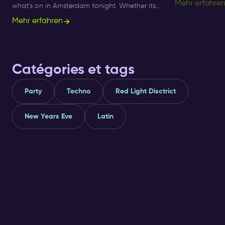
Mehr erfahre
what’s on in Amsterdam tonight. Whether its
besten Afro-B
Sunday, Monday or Saturday- there is always
Mehr erfahren
Nächte.
something to do and to see.
Catégories et tags
Party
Techno
Red Light Disctrict
New Years Eve
Latin