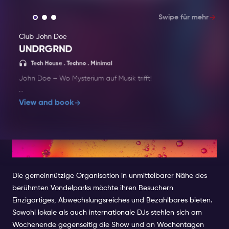
Swipe für mehr
Club John Doe
UNDRGRND
Tech Ho
Tech House . Techno . Minimal
John Doe – Wo Mysterium auf Musik trifft!
Verpassen Sie nicht das UNDRGRND Project, die
View and book
Signature-Veranstaltung des Clubs, die Sie tief in
den Underground-Sound von Techno, House und
darüber hinaus entführt. Es erwarten Sie rohe
Beats, hypnotische Vibes und ein ungefiltertes
10. OT301
Rave-Erlebnis. Treten Sie ein in das Unbekannte
im John Doe, Amsterdams geheimnisvollstem
Die gemeinnützige Organisation in unmittelbarer Nähe des
Nachtclub. Mit modernster Beleuchtung,
Premium-Drinks und einem eleganten,
berühmten Vondelparks möchte ihren Besuchern
einzigartigen Interieur schafft dieser Club eine
Einzigartiges, Abwechslungsreiches und Bezahlbares bieten.
elektrisierende Atmosphäre, in der alles möglich
Sowohl lokale als auch internationale DJs stehlen sich am
ist.
Wochenende gegenseitig die Show und an Wochentagen