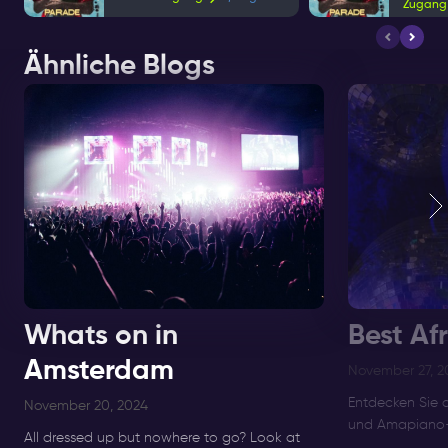
Zugang
Ähnliche Blogs
Whats on in
Best Af
Amsterdam
November 27, 2
Entdecken Sie 
November 20, 2024
und Amapiano-F
All dressed up but nowhere to go? Look at
Amsterdam bis 