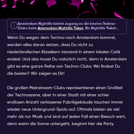
Amsterdam Nightlife bietet zugang zu die besten Techno-
Clubs beim
Amsterdam Nightlife Ticket
. Ein Nightlife Ticket
kostet € 10 für 1 Tage, € 12 für 2 Tage oder € 20 für 3-7 Tage
Wenn Du wegen dem Techno nach Amsterdam kommst,
und bietet Zugang zu über 30 Clubs, Special Events,
Erlebnissen und Extras.
werden alles daran setzen, dass Du nicht zu
niederländischen Klassikern tanzend in einem lokalen Café
endest. Und das musst Du natürlich nicht, denn in Amsterdam
gibt es eine ganze Reihe von Techno-Clubs. Wo findest Du
die besten? Wir zeigen es Dir!
Die großen Mainstream-Clubs repräsentieren einen Großteil
der Technoszene, aber in einer Stadt mit einer schier
endlosen Anzahl verlassener Fabrikgebäude tauchen immer
wieder neue Untergrund-Spots auf. Oftmals bieten sie viel
mehr als nur Musik und sind auf jeden Fall einen Besuch wert,
denn wenn die Sonne untergeht, beginnt hier die Party.