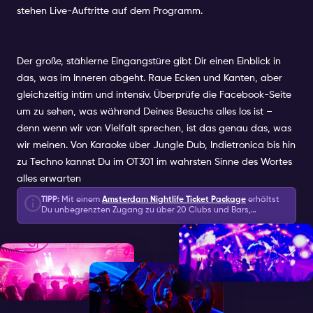
stehen Live-Auftritte auf dem Programm.
Ziehen Sie sich schick an, bringen Sie Ihre Neugier
mit und verlieren Sie sich im Rhythmus – im John
Doe wird die Nacht erst richtig lebendig.
Der große, stählerne Eingangstüre gibt Dir einen Einblick in
Musik: Tech House, Techno, MinimalLine-up:
das, was im Inneren abgeht. Raue Ecken und Kanten, aber
Amsterdam's Finest - John Doe
gleichzeitig intim und intensiv. Überprüfe die Facebook-Seite
ResidenceKleiderordnung: CasualAlter: 18+Veranstaltungszeit: 23:
um zu sehen, was während Deines Besuchs alles los ist –
- 08:00 (be inside before 1 AM)
denn wenn wir von Vielfalt sprechen, ist das genau das, was
wir meinen. Von Karaoke über Jungle Dub, Indietronica bis hin
Gästelisten-Information: Sie werden auf die
zu Techno kannst Du im OT301 im wahrsten Sinne des Wortes
Gästeliste für dieses besondere Event gesetzt,
alles erwarten
indem Sie es zusammen mit Ihrem Amsterdam
Nightlife Ticket auswählen. Sie können pro Tag
TIPP:
Mit einem
Amsterdam Nightlife Ticket Package
erhältst
Du unbegrenzten Zugang zu über 20 Clubs und Bars,
ein besonderes Event ohne zusätzliche Kosten
verschiedenen Erlebnissen und Nightlife Extras, Welcome-
wählen.
Drinks und Shots und 2 speziellen Bestandteilen eines
Nightlife-Pakets: Eine Sektflasche & eine Kanalfahrt!