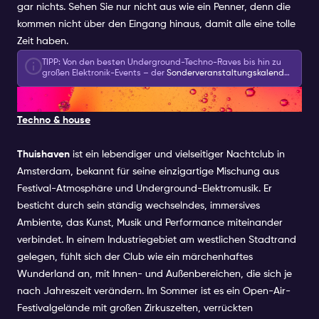
guestlist for this Special Event by selecting it
gar nichts. Sehen Sie nur nicht aus wie ein Penner, denn die
alongside your Amsterdam Nightlife Ticket. You
kommen nicht über den Eingang hinaus, damit alle eine tolle
can choose one Special Event per day at no
Zeit haben.
extra cost.
TIPP: Von den besten Underground-Techno-Raves bis hin zu
großen Elektronik-Events – der
Sonderveranstaltungskalender
bietet alles. Schauen Sie rein und entdecken Sie noch mehr
6. THUISHAVEN
Veranstaltungen in der ganzen Stadt.
Techno & house
Thuishaven
ist ein lebendiger und vielseitiger Nachtclub in
Amsterdam, bekannt für seine einzigartige Mischung aus
Festival-Atmosphäre und Underground-Elektromusik. Er
besticht durch sein ständig wechselndes, immersives
Ambiente, das Kunst, Musik und Performance miteinander
verbindet. In einem Industriegebiet am westlichen Stadtrand
gelegen, fühlt sich der Club wie ein märchenhaftes
Wunderland an, mit Innen- und Außenbereichen, die sich je
nach Jahreszeit verändern. Im Sommer ist es ein Open-Air-
Festivalgelände mit großen Zirkuszelten, verrückten