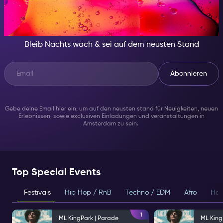
IN DER NACHT, SEI JEMAND
BESONDERES
Bleib Nachts wach & sei auf dem neusten Stand
Abonnieren
Gebe deine Email hier ein, um auf den neusten stand für Neuigkeiten, neuen
Erlebnissen, sowie exclusiven Einladungen und veranstaltungen in
Amsterdam zu sein.
Top Special Events
Festivals
Hip Hop / RnB
Techno / EDM
Afro
Hou
1
ML KingPark | Parade
ML King