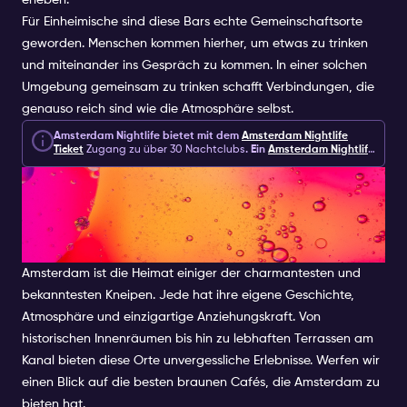
erleben.
Für Einheimische sind diese Bars echte Gemeinschaftsorte
geworden. Menschen kommen hierher, um etwas zu trinken
und miteinander ins Gespräch zu kommen. In einer solchen
Umgebung gemeinsam zu trinken schafft Verbindungen, die
genauso reich sind wie die Atmosphäre selbst.
Amsterdam Nightlife bietet mit dem
Amsterdam Nightlife
Ticket
Zugang zu über 30 Nachtclubs
. Ein
Amsterdam Nightlife
Ticket
berechtigt für 1, 2 oder 7 Tage zum Eintritt in Nachtclubs,
TOP-BRAUNE CAFÉS IN
zu Erlebnissen und Extras für 10 €.
AMSTERDAM, DIE MAN
BESUCHEN SOLLTE
Amsterdam ist die Heimat einiger der charmantesten und
bekanntesten Kneipen. Jede hat ihre eigene Geschichte,
Atmosphäre und einzigartige Anziehungskraft. Von
historischen Innenräumen bis hin zu lebhaften Terrassen am
Kanal bieten diese Orte unvergessliche Erlebnisse. Werfen wir
einen Blick auf die besten braunen Cafés, die Amsterdam zu
bieten hat.