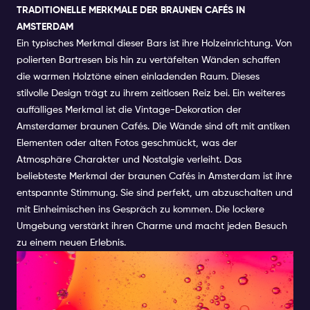
TRADITIONELLE MERKMALE DER BRAUNEN CAFÉS IN
AMSTERDAM
Ein typisches Merkmal dieser Bars ist ihre Holzeinrichtung. Von
polierten Bartresen bis hin zu vertäfelten Wänden schaffen
die warmen Holztöne einen einladenden Raum. Dieses
stilvolle Design trägt zu ihrem zeitlosen Reiz bei. Ein weiteres
auffälliges Merkmal ist die Vintage-Dekoration der
Amsterdamer braunen Cafés. Die Wände sind oft mit antiken
Elementen oder alten Fotos geschmückt, was der
Atmosphäre Charakter und Nostalgie verleiht. Das
beliebteste Merkmal der braunen Cafés in Amsterdam ist ihre
entspannte Stimmung. Sie sind perfekt, um abzuschalten und
mit Einheimischen ins Gespräch zu kommen. Die lockere
Umgebung verstärkt ihren Charme und macht jeden Besuch
zu einem neuen Erlebnis.
WARUM BRAUNE CAFÉS DIE
BESTEN ORTE ZUM TRINKEN IN