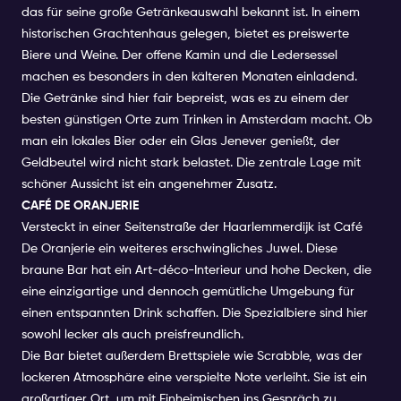
das für seine große Getränkeauswahl bekannt ist. In einem
historischen Grachtenhaus gelegen, bietet es preiswerte
Biere und Weine. Der offene Kamin und die Ledersessel
machen es besonders in den kälteren Monaten einladend.
Die Getränke sind hier fair bepreist, was es zu einem der
besten günstigen Orte zum Trinken in Amsterdam macht. Ob
man ein lokales Bier oder ein Glas Jenever genießt, der
Geldbeutel wird nicht stark belastet. Die zentrale Lage mit
schöner Aussicht ist ein angenehmer Zusatz.
CAFÉ DE ORANJERIE
Versteckt in einer Seitenstraße der Haarlemmerdijk ist Café
De Oranjerie ein weiteres erschwingliches Juwel. Diese
braune Bar hat ein Art-déco-Interieur und hohe Decken, die
eine einzigartige und dennoch gemütliche Umgebung für
einen entspannten Drink schaffen. Die Spezialbiere sind hier
sowohl lecker als auch preisfreundlich.
Die Bar bietet außerdem Brettspiele wie Scrabble, was der
lockeren Atmosphäre eine verspielte Note verleiht. Sie ist ein
großartiger Ort, um mit Einheimischen ins Gespräch zu