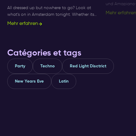
und Amapiano-F
All dressed up but nowhere to go? Look at
Amsterdam bis 
Mehr erfahre
what’s on in Amsterdam tonight. Whether its
besten Afro-B
Sunday, Monday or Saturday- there is always
Mehr erfahren
Nächte.
something to do and to see.
Catégories et tags
Party
Techno
Red Light Disctrict
New Years Eve
Latin