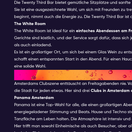
Die Twenty Third Bar bietet gemütliche Sitzplätze und sanft
Sie ist eine ausgezeichnete Wahl, um sich mit Freunden zu t
beginnt, nimmt auch die Energie zu. Die Twenty Third Bar ist d
The White Room
The White Room ist ideal für ein
einfaches Abendessen am F
Gerichte sind köstlich, und der Service sorgt dafür, dass sic
als auch einladend.
Es ist ein großartiger Ort, um sich bei einem Glas Wein zu 
schafft einen entspannten Start in den Abend. Für einen Hau
eine solide Wahl.
Top-Clubs für einen Freitaga
Amsterdams Clubszene enttäuscht an Freitagabenden nie. Vo
die Stadt für jeden etwas. Hier sind drei
Clubs in Amsterdam 
Panama Amsterdam
Panama ist eine Top-Wahl für alle, die einen großartigen Abe
energiegeladener Stimmung und Beats. House und Techno steh
Tanzfläche am Leben halten. Die Atmosphäre ist intensiv und e
Hier trifft man sowohl Einheimische als auch Besucher, aber 