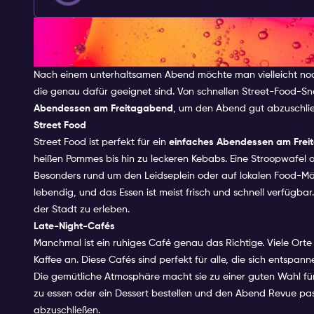
Spätes Abendessen und Essen
Freitagabend
Nach einem unterhaltsamen Abend möchte man vielleicht noc
die genau dafür geeignet sind. Von schnellen Street-Food-Sna
Abendessen am Freitagabend
, um den Abend gut abzuschli
Street Food
Street Food ist perfekt für ein
einfaches Abendessen am Fre
heißen Pommes bis hin zu leckeren Kebabs. Eine Stroopwafel od
Besonders rund um den Leidseplein oder auf lokalen Food-Mär
lebendig, und das Essen ist meist frisch und schnell verfügbar.
der Stadt zu erleben.
Late-Night-Cafés
Manchmal ist ein ruhiges Café genau das Richtige. Viele Ort
Kaffee an. Diese Cafés sind perfekt für alle, die sich entsp
Die gemütliche Atmosphäre macht sie zu einer guten Wahl für
zu essen oder ein Dessert bestellen und den Abend Revue pass
abzuschließen.