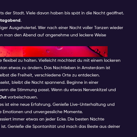
ts der Stadt. Viele davon haben bis spät in die Nacht geöffnet.
eitagabend
.
diger Ausgehviertel. Wer nach einer Nacht voller Tanzen wieder
 kann man den Abend auf angenehme und leckere Weise
d in Amsterdam zu genießen
 flexibel zu halten. Vielleicht möchtest du mit einem lockeren
ontan etwas zu ändern. Das Nachtleben in Amsterdam ist
selbst die Freiheit, verschiedene Orte zu entdecken.
lst, bleibt die Nacht spannend. Beginne in einer
wenn die Stimmung passt. Wenn du etwas Nervenkitzel und
 Out
vorbeischauen.
es ist eine neue Erfahrung. Genieße Live-Unterhaltung und
arke Emotionen und unvergessliche Momente.
assiert immer etwas an jeder Ecke. Die besten Nächte
ist. Genieße die Spontanität und mach das Beste aus deiner