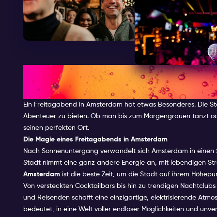
DIE BESTEN MÖGLICHKEITEN, 
AMSTERDAM ZU VERBRINGEN
Ein Freitagabend in Amsterdam hat etwas Besonderes. Die Stadt
Abenteuer zu bieten. Ob man bis zum Morgengrauen tanzt oder
seinen perfekten Ort.
Die Magie eines Freitagabends in Amsterdam
Nach Sonnenuntergang verwandelt sich Amsterdam in einen S
Stadt nimmt eine ganz andere Energie an, mit lebendigen Str
Amsterdam
ist die beste Zeit, um die Stadt auf ihrem Höhepu
Von versteckten Cocktailbars bis hin zu trendigen Nachtclubs 
und Reisenden schafft eine einzigartige, elektrisierende Atm
bedeutet, in eine Welt voller endloser Möglichkeiten und unv