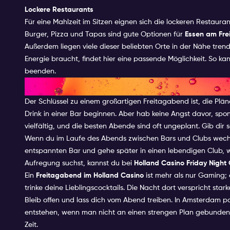
Lockere Restaurants
Für eine Mahlzeit im Sitzen eignen sich die lockeren Restauran
Burger, Pizza und Tapas sind gute Optionen für
Essen am Fr
Außerdem liegen viele dieser beliebten Orte in der Nähe tren
Energie braucht, findet hier eine passende Möglichkeit. So
beenden.
Tipps, um deinen Freitagaben
Der Schlüssel zu einem großartigen Freitagabend ist, die Pläne
Drink in einer Bar beginnen. Aber hab keine Angst davor, sp
vielfältig, und die besten Abende sind oft ungeplant. Gib dir 
Wenn du im Laufe des Abends zwischen Bars und Clubs wechse
entspannten Bar und gehe später in einen lebendigen Club, 
Aufregung suchst, kannst du bei
Holland Casino Friday Night
Ein
Freitagabend im Holland Casino
ist mehr als nur Gaming; 
trinke deine Lieblingscocktails. Die Nacht dort verspricht st
Bleib offen und lass dich vom Abend treiben. In Amsterdam p
entstehen, wenn man nicht an einen strengen Plan gebunden 
Zeit.