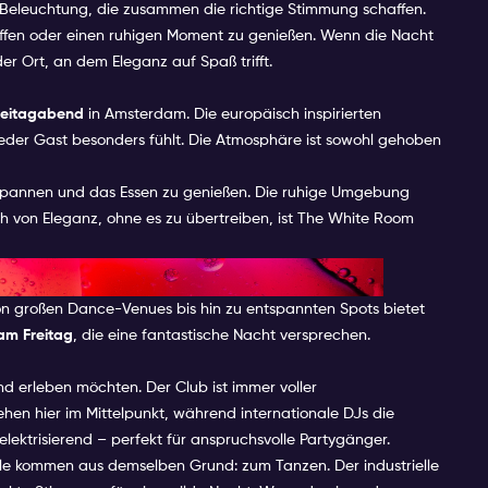
e Beleuchtung, die zusammen die richtige Stimmung schaffen.
reffen oder einen ruhigen Moment zu genießen. Wenn die Nacht
er Ort, an dem Eleganz auf Spaß trifft.
reitagabend
in Amsterdam. Die europäisch inspirierten
h jeder Gast besonders fühlt. Die Atmosphäre ist sowohl gehoben
entspannen und das Essen zu genießen. Die ruhige Umgebung
ch von Eleganz, ohne es zu übertreiben, ist The White Room
bend in Amsterdam
n großen Dance-Venues bis hin zu entspannten Spots bietet
am Freitag
, die eine fantastische Nacht versprechen.
nd erleben möchten. Der Club ist immer voller
en hier im Mittelpunkt, während internationale DJs die
lektrisierend – perfekt für anspruchsvolle Partygänger.
alle kommen aus demselben Grund: zum Tanzen. Der industrielle