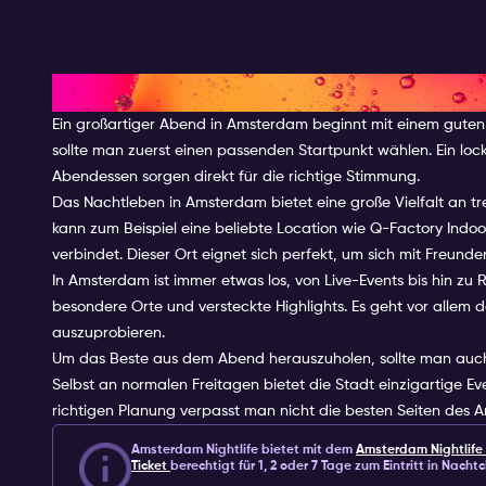
Die perfekte Planung für eine
Ein großartiger Abend in Amsterdam beginnt mit einem guten P
sollte man zuerst einen passenden Startpunkt wählen. Ein lock
Abendessen sorgen direkt für die richtige Stimmung.
Das Nachtleben in Amsterdam bietet eine große Vielfalt an t
kann zum Beispiel eine beliebte Location wie Q-Factory Indoo
verbindet. Dieser Ort eignet sich perfekt, um sich mit Freun
In Amsterdam ist immer etwas los, von Live-Events bis hin zu Ra
besondere Orte und versteckte Highlights. Es geht vor allem
auszuprobieren.
Um das Beste aus dem Abend herauszuholen, sollte man auch
Selbst an normalen Freitagen bietet die Stadt einzigartige E
richtigen Planung verpasst man nicht die besten Seiten des
Amsterdam Nightlife bietet mit dem
Amsterdam Nightlife 
Ticket
berechtigt für 1, 2 oder 7 Tage zum Eintritt in Nachtc