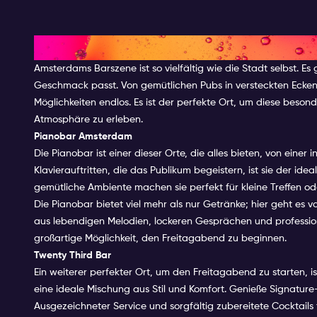
DIE BESTEN BARS IN AMSTERD
Amsterdams Barszene ist so vielfältig wie die Stadt selbst. E
Geschmack passt. Von gemütlichen Pubs in versteckten Ecken
Möglichkeiten endlos. Es ist der perfekte Ort, um diese beson
Atmosphäre zu erleben.
Pianobar Amsterdam
Die Pianobar ist einer dieser Orte, die alles bieten, von einer
Klavierauftritten, die das Publikum begeistern, ist sie der i
gemütliche Ambiente machen sie perfekt für kleine Treffen od
Die Pianobar bietet viel mehr als nur Getränke; hier geht es 
aus lebendigen Melodien, lockeren Gesprächen und professionell
großartige Möglichkeit, den Freitagabend zu beginnen.
Twenty Third Bar
Ein weiterer perfekter Ort, um den Freitagabend zu starten, is
eine ideale Mischung aus Stil und Komfort. Genieße Signature
Ausgezeichneter Service und sorgfältig zubereitete Cocktail