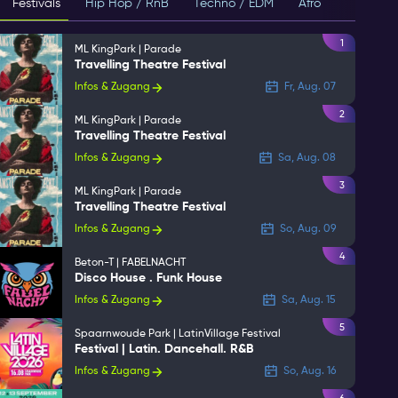
Festivals
Hip Hop / RnB
Techno / EDM
Afro
House
1
ML KingPark | Parade
Travelling Theatre Festival
Infos & Zugang
Fr, Aug. 07
2
ML KingPark | Parade
Travelling Theatre Festival
Infos & Zugang
Sa, Aug. 08
3
ML KingPark | Parade
Travelling Theatre Festival
Infos & Zugang
So, Aug. 09
4
Beton-T | FABELNACHT
Disco House . Funk House
Infos & Zugang
Sa, Aug. 15
5
Spaarnwoude Park | LatinVillage Festival
Festival | Latin. Dancehall. R&B
Infos & Zugang
So, Aug. 16