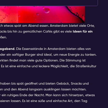
smöglichkeiten am
h etwas spät am Abend essen. Amsterdam bietet viele Orte,
cks bis hin zu gemütlichen Cafés gibt es viele
Ideen für ein
eßen.
itagabend
. Die Essensstände in Amsterdam bieten alles von
er ein saftiger Burger sind ideal, um neue Energie zu tanken.
kten findet man viele gute Optionen. Die Stimmung ist
 Es ist eine einfache und leckere Möglichkeit, die Straßenkultur
e haben bis spät geöffnet und bieten Gebäck, Snacks und
annen und den Abend langsam ausklingen lassen möchten.
 ein ruhiges Ende der Nacht. Man kann sich hinsetzen, etwas
ieren lassen. Es ist eine süße und einfache Art, den Tag