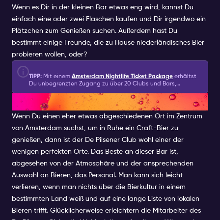
Wenn es Dir in der kleinen Bar etwas eng wird, kannst Du
einfach eine oder zwei Flaschen kaufen und Dir irgendwo ein
Plätzchen zum Genießen suchen. Außerdem hast Du
bestimmt einige Freunde, die zu Hause niederländisches Bier
probieren wollen, oder?
TIPP:
Mit einem
Amsterdam Nightlife Ticket Package
erhältst
Du unbegrenzten Zugang zu über 20 Clubs und Bars,
verschiedenen Erlebnissen und Nightlife Extras, Welcome-
DE PILSENER CLUB
Drinks und Shots und 2 speziellen Bestandteilen eines
Nightlife-Pakets: Eine Sektflasche & eine Kanalfahrt!
Wenn Du einen eher etwas abgeschiedenen Ort im Zentrum
von Amsterdam suchst, um in Ruhe ein Craft-Bier zu
genießen, dann ist der De Pilsener Club wohl einer der
wenigen perfekten Orte. Das Beste an dieser Bar ist,
abgesehen von der Atmosphäre und der ansprechenden
Auswahl an Bieren, das Personal. Man kann sich leicht
verlieren, wenn man nichts über die Bierkultur in einem
bestimmten Land weiß und auf eine lange Liste von lokalen
Bieren trifft. Glücklicherweise erleichtern die Mitarbeiter des