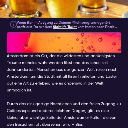
Wenn Bier im Ausgang zu Deinem Pflichtprogramm gehört,
profitierst Du mit dem
Nightlife Ticket
vom kostenlosen Eintritt
zu mehreren Top-Bierlokalen sowie tolle Rabatte wie 2 für 1 auf
WO MAN IN AMSTERDAM BIER
alle Biere. Aber auch wenn Bier bei Dir nicht höchste Priorität
hat, stehen Dir über 30 Clubs und Veranstaltungsorte zur
Verfügung, die Dir für nur € 10 für zwei Tagen kostenlosen
TRINKT: DIE ULTIMATIVE LISTE
Eintritt bieten, um das Beste des einzigartigen Nachtlebens
von Amsterdam zu erleben.
Amsterdam ist ein Ort, der die wildesten und anrüchigsten
Träume mühelos wahr werden lässt und das schon seit
Jahrhunderten. Menschen aus der ganzen Welt reisen nach
Amsterdam, um die Stadt mit all Ihren Freiheiten und Laster
auf eine Art zu erleben, wie es anderswo in der Welt
unmöglich ist.
Durch das einzigartige Nachtleben und den freien Zugang zu
Coffeeshops und anderen leichten Drogen, gibt es eine
kleine, aber wichtige Seite der Amsterdamer Kultur, die von
den Besuchern oft übersehen wird – Bier.