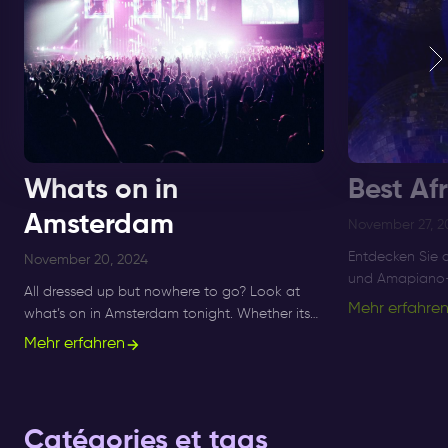
Whats on in
Best Af
Amsterdam
November 27, 2
Entdecken Sie 
November 20, 2024
und Amapiano-F
All dressed up but nowhere to go? Look at
Amsterdam bis 
Mehr erfahre
what’s on in Amsterdam tonight. Whether its
besten Afro-B
Sunday, Monday or Saturday- there is always
Mehr erfahren
Nächte.
something to do and to see.
Catégories et tags