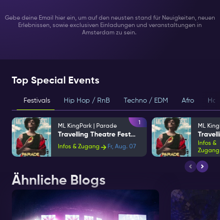
Gebe deine Email hier ein, um auf den neusten stand für Neuigkeiten, neuen
Erlebnissen, sowie exclusiven Einladungen und veranstaltungen in
Amsterdam zu sein.
Top Special Events
Festivals
Hip Hop / RnB
Techno / EDM
Afro
Hou
1
ML KingPark | Parade
ML King
Travelling Theatre Festival
Infos &
Infos & Zugang
Fr, Aug. 07
Zugang
Ähnliche Blogs