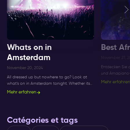
Whats on in
Best Af
Amsterdam
November 27, 2
Entdecken Sie 
November 20, 2024
und Amapiano-F
All dressed up but nowhere to go? Look at
Amsterdam bis 
Mehr erfahre
what’s on in Amsterdam tonight. Whether its
besten Afro-B
Sunday, Monday or Saturday- there is always
Mehr erfahren
Nächte.
something to do and to see.
Catégories et tags