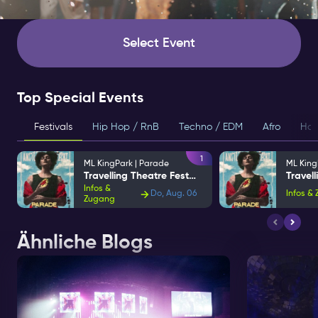
Select Event
Top Special Events
Festivals
Hip Hop / RnB
Techno / EDM
Afro
Hou
1
ML KingPark | Parade
ML King
Travelling Theatre Festival
Infos &
Do, Aug. 06
Infos &
Zugang
Ähnliche Blogs