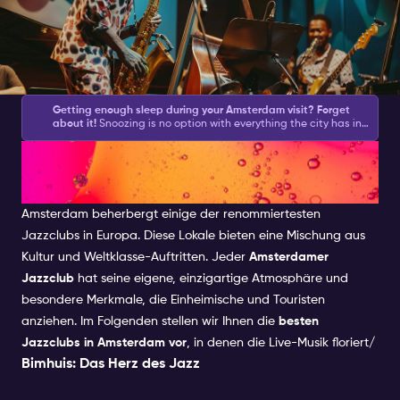
Getting enough sleep during your Amsterdam visit? Forget
about it!
Snoozing is no option with everything the city has in
store for you during the day and what your Amsterdam
Entdeckung der besten
Nightlife Ticket brings you at night.
Amsterdam asks for action
and with this list of
Amsterdam activities
, you will be sure to
get plenty.
We have created a good mix of partying, culture,
Jazzclubs in Amsterdam
shopping and feeling like a local.
Amsterdam beherbergt einige der renommiertesten
Jazzclubs in Europa. Diese Lokale bieten eine Mischung aus
Kultur und Weltklasse-Auftritten. Jeder
Amsterdamer
Jazzclub
hat seine eigene, einzigartige Atmosphäre und
besondere Merkmale, die Einheimische und Touristen
anziehen. Im Folgenden stellen wir Ihnen die
besten
Jazzclubs in Amsterdam vor
, in denen die Live-Musik floriert/
Bimhuis: Das Herz des Jazz