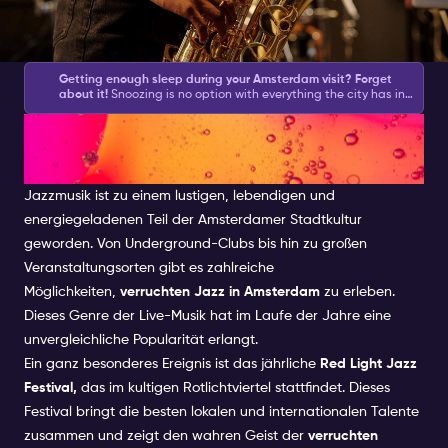
Getting enough sleep during your Amsterdam visit? Forget
about it!
Snoozing is no option with everything the city has in
store for you during the day and what your Amsterdam
Jazz in Amsterdam: Eine
Nightlife Ticket brings you at night.
Amsterdam asks for action
and with this list of
Amsterdam activities
, you will be sure to
get plenty.
We have created a good mix of partying, culture,
blühende Musikszene
shopping and feeling like a local.
Jazzmusik
ist zu einem lustigen, lebendigen und
energiegeladenen Teil der Amsterdamer Stadtkultur
geworden. Von Underground-Clubs bis hin zu großen
Veranstaltungsorten gibt es zahlreiche
Möglichkeiten,
verruchten Jazz in Amsterdam
zu erleben.
Dieses Genre der
Live-Musik
hat im Laufe der Jahre eine
unvergleichliche Popularität erlangt.
Ein ganz besonderes Ereignis ist das jährliche
Red Light Jazz
Festival,
das im kultigen
Rotlichtviertel
stattfindet. Dieses
Festival bringt die besten lokalen und internationalen Talente
zusammen und zeigt den wahren Geist der
verruchten