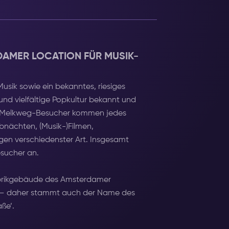
DAMER LOCATION FÜR MUSIK-
usik sowie ein bekanntes, riesiges
und vielfältige Popkultur bekannt und
 an. Melkweg-Besucher kommen jedes
bnächten, (Musik-)Filmen,
gen verschiedenster Art. Insgesamt
esucher an.
Fabrikgebäude des Amsterdamer
ik – daher stammt auch der Name des
ße’.