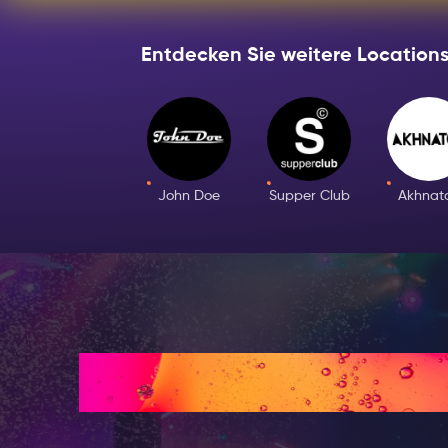
Top-DJs aufge
in Bewegung h
Entdecken Sie weitere Locations
Das Melkweg, 
der Stadt und
<!--
td {border: 1
-->
Musik: Drum &
John Doe
Supper Club
Akhnat
18+Veranstalt
Wie es funktioni