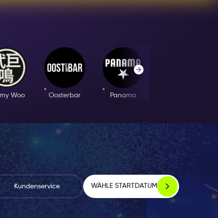
orgenstunden
n Kulturorte
ce.
ter:
mmy Woo
Oosterbar
Panama
Club Prime
WÄHLE STARTDATUM
Kundenservice