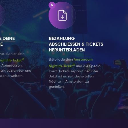
gesetzt, indem
Tag ein
E DEINE
BEZAHLUNG
SE
ABSCHLIESSEN & TICKETS H
ERUNTERLADEN
st du hier dein
®
Bitte lade dein
Amsterdam
ghtlife Ticket
®
t Abendessen,
Nightlife Ticket
und die Special
nalkreuzfahrten und
Event Tickets separat herunter.
issen erweitern.
Jetzt ist es Zeit deine tollen
Nächte in Amsterdam zu
genießen.