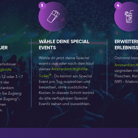
nformation: Sie werden auf die Gästeliste für dieses besondere Event 
en mit Ihrem Amsterdam Nightlife Ticket auswählen. Sie können pro 
ent ohne zusätzliche Kosten wählen.
WÄHLE DEINE SPECIAL
ERWEITER
UER
EVENTS
ERLEBNIS
Wähle dir jetzt deine Special
Optional kann
events aus oder nach dem kauf
eitsdauer
Amsterdam Ni
deines
Amsterdam Nightlife
htlife
upgraden mi
®
Ticket
.
Du kannst ein Special
Flaschen, Ka
1,2 oder 3 - 7
Event pro Tag auswählen und
(VIP) - Erlebn
hl der
besuchen, ohne zusätzliche
msterdam
Kosten. In diesem Schritt kannst
en Sie Zugang
du alle verfügbaren Special
er Zugang"-
Events sehen und auswählen.
enen
s.