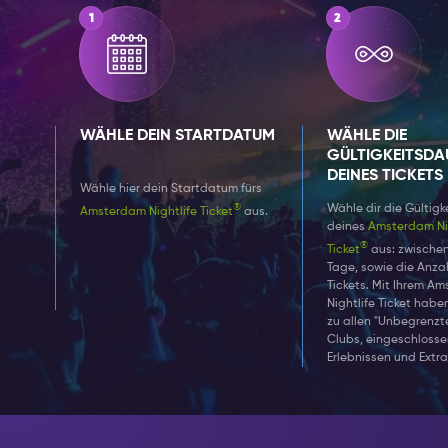
Gästelisten-I
Sie es zusamm
besonderes Ev
WÄHLE DEIN STARTDATUM
WÄHLE DIE
GÜLTIGKEITSDA
DEINES TICKETS
Wähle hier dein Startdatum fürs
®
Wähle dir die Gültigk
Amsterdam Nightlife Ticket
aus.
deines
Amsterdam Nig
®
Ticket
aus: zwischen 
Tage, sowie die Anza
Tickets. Mit Ihrem A
Nightlife Ticket hab
zu allen "Unbegrenzt
Clubs, eingeschloss
Erlebnissen und Extra