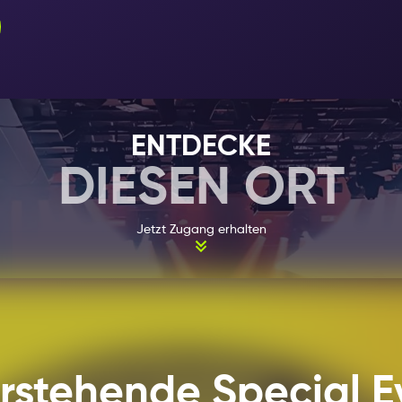
1973 wurde der Melkweg Amsterdam dauerhaft in einen 
Ursprünglich war es nur ein temporäres Projekt, ein O
Sommer treffen und die Kultur genießen konnten. Dies er
weshalb man sich entschied, den Melkweg weiter zu be
wurde das Gebäude grundlegend verändert. Heute verf
Kino, ein Theater und einen Ausstellungsbereich. Alle
ENTDECKE
unabhängig voneinander genutzt oder zu einem einzi
zusammengeschlossen werden.
DIESEN ORT
Jetzt Zugang erhalten
rstehende Special E