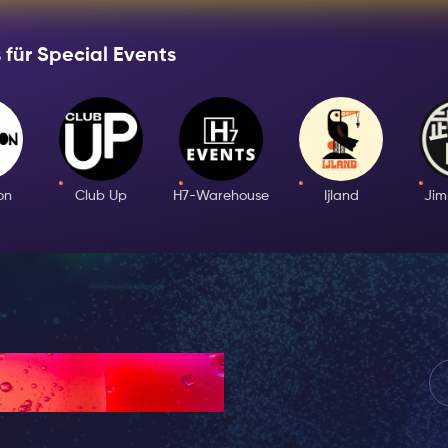
legt werden, die wissen, wie man die Tanzfläche bis in die frühen M
ält.
 für Special Events
das sich im Herzen von Amsterdam befindet, ist einer der bekannteste
 bietet ein vielfältiges Programm aus Musik, Kunst, Film und Performan
px solid #cccccc;}br {mso-data-placement:same-cell;}
 Bass. JungleLine-up: Melkweg ResidenceDresscode: Smart Casual Al
on
Club Up
H7-Warehouse
Ijland
Ji
ungszeit: 23:00 - 05:00
ert