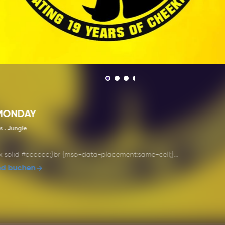
MONDAY
 . Jungle
px solid #cccccc;}br {mso-data-placement:same-cell;}
nd buchen
ays im Melkweg!
ys ist Amsterdams ultimative wöchentliche Drum-and-Bass-Party, di
ie besten Beats ins Melkweg bringt. Diese Veranstaltung ist der perfe
 einer energiegeladenen Nacht voller Drum-and-Bass-Musik. Freuen S
 aus schnellen Rhythmen, schweren Basslinien und pulsierenden Klän