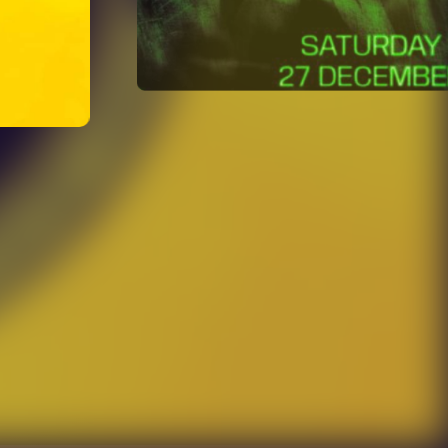
Hard Techno . Techno . Rave
e jeden
kte Start in
ie sich auf
gen, die von