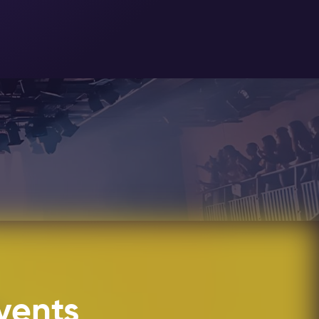
kulturellen Spielplatz verwandelt.
rt, an dem sich junge Menschen im
wies sich als äußerst erfolgreich,
treiben. In den letzten 40 Jahren
ügt es über zwei Konzertsäle, ein
 verschiedenen Bereiche können
gen großen Kulturzentrum
vents