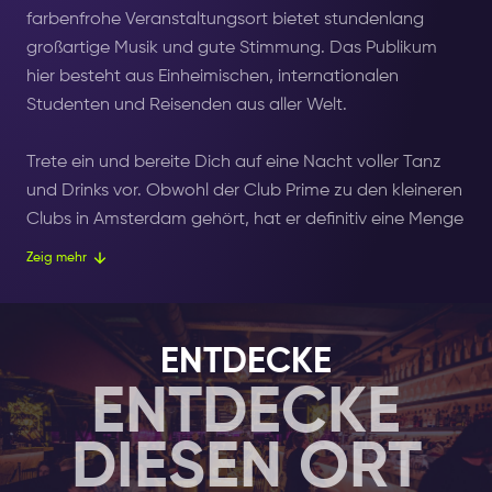
farbenfrohe Veranstaltungsort bietet stundenlang
großartige Musik und gute Stimmung. Das Publikum
hier besteht aus Einheimischen, internationalen
Studenten und Reisenden aus aller Welt.
Trete ein und bereite Dich auf eine Nacht voller Tanz
und Drinks vor. Obwohl der Club Prime zu den kleineren
Clubs in Amsterdam gehört, hat er definitiv eine Menge
zu bieten.Die Atmosphäre im Club ist energiegeladen
Zeig mehr
und bereitet einfach Spaß! Verbringe hier eine
aufregenden Abend mit Deinen Freunden und genieße
die moderne Dekoration, die schönen, mit LED-
ENTDECKE
Lichtern beleuchteten Decken und Tische sowie die
ENTDECKE
Tänzer und Tänzerinnen in ihren tollen Outfits.
DIESEN ORT
Das Prime verwandelt sich für jede Party, die hier
stattfindet. Eine der beliebtesten Partys ist die NEON