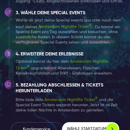
Zugang"-Clubs, eingeschlossenen Erlebnissen und Extras.
WÄHLE DEINE SPECIAL EVENTS
Wähle dir jetzt deine Special events aus oder nach dem
®
kauf deines
Amsterdam Nightlife Ticket
.
Du kannst ein
Special Event pro Tag auswählen und besuchen, ohne
zusätzliche Kosten. In diesem Schritt kannst du alle
verfügbaren Special Events sehen und auswählen.
ERWEITERE DEINE ERLEBNISSE
Optional kannst du hier dein
Amsterdam Nightlife
®
Ticket
upgraden mit Abendessen, Flaschen,
Kanalkreuzfahrten und (VIP) - Erlebnissen erweitern.
BEZAHLUNG ABSCHLIESSEN & TICKETS H
ERUNTERLADEN
®
Bitte lade dein
Amsterdam Nightlife Ticket
und die
Special Event Tickets separat herunter. Jetzt ist es Zeit
deine tollen Nächte in Amsterdam zu genießen.
WÄHLE STARTDATUM
Kundenservice