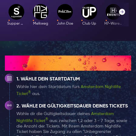
Musik: EDM, Dance, Hip-Hop & RnBLine-
up: Amsterdams Feinste - Club Prime
ResidenceKleiderordnung: Casual
Supper Club
Melkweg
John Doe
Club Up
H7-Warehouse
I
ChicAlter: 18+Veranstaltungszeit: 22:00 - 04:00
(drinnen sein vor 1 Uhr)
Diese spezielle Veranstaltung kann ohne
zusätzliche Kosten hinzugefügt werden (eine pro
Tag). Die Auswahl dieser speziellen Veranstaltung
Wie es funktioniert
stellt Ihnen ein separates Ticket neben Ihrem
Amsterdam Nightlife Ticket zur Verfügung, um
Zugang zu diesem Veranstaltungsort zu erhalten.
WÄHLE DEIN STARTDATUM
Wähle hier dein Startdatum fürs
Amsterdam Nightlife
®
Ticket
aus.
WÄHLE DIE GÜLTIGKEITSDAUER DEINES TICKETS
Wähle dir die Gültigkeitsdauer deines
Amsterdam
®
Nightlife Ticket
aus: zwischen 1,2 oder 3 - 7 Tage, sowie
die Anzahl der Tickets. Mit Ihrem Amsterdam Nightlife
Ticket haben Sie Zugang zu allen "Unbegrenzter