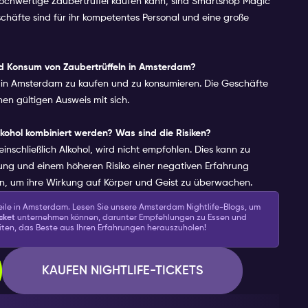
chwertige Zaubertrüffel kaufen kann, sind Smartshop Magic
chäfte sind für ihr kompetentes Personal und eine große
nd Konsum von Zaubertrüffeln in Amsterdam?
el in Amsterdam zu kaufen und zu konsumieren. Die Geschäfte
en gültigen Ausweis mit sich.
lkohol kombiniert werden? Was sind die Risiken?
nschließlich Alkohol, wird nicht empfohlen. Dies kann zu
ung und einem höheren Risiko einer negativen Erfahrung
eren, um ihre Wirkung auf Körper und Geist zu überwachen.
eile in Amsterdam. Lesen Sie unsere Amsterdam Nightlife-Blogs, um
cket
unternehmen können, darunter Empfehlungen zu Essen und
eiten, das Beste aus Ihren Erfahrungen herauszuholen!
KAUFEN NIGHTLIFE-TICKETS