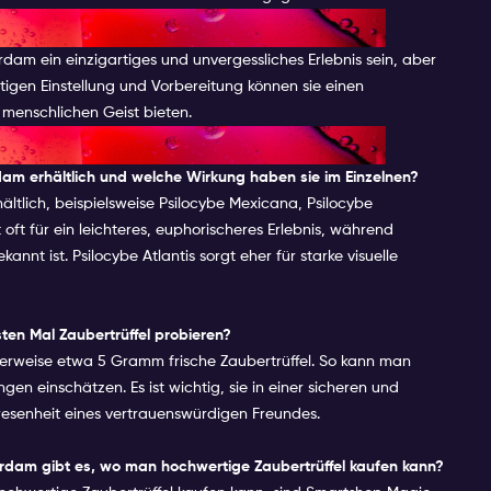
dam ein einzigartiges und unvergessliches Erlebnis sein, aber
htigen Einstellung und Vorbereitung können sie einen
 menschlichen Geist bieten.
rdam erhältlich und welche Wirkung haben sie im Einzelnen?
ltlich, beispielsweise Psilocybe Mexicana, Psilocybe
oft für ein leichteres, euphorischeres Erlebnis, während
annt ist. Psilocybe Atlantis sorgt eher für starke visuelle
ten Mal Zaubertrüffel probieren?
alerweise etwa 5 Gramm frische Zaubertrüffel. So kann man
n einschätzen. Es ist wichtig, sie in einer sicheren und
senheit eines vertrauenswürdigen Freundes.
rdam gibt es, wo man hochwertige Zaubertrüffel kaufen kann?