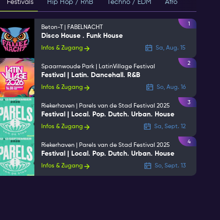
Festivals
Hip Hop / RnB
Techno / EDM
Afro
House
1
Beton-T | FABELNACHT
Disco House . Funk House
Infos & Zugang
Sa, Aug. 15
2
Spaarnwoude Park | LatinVillage Festival
Festival | Latin. Dancehall. R&B
Infos & Zugang
So, Aug. 16
3
Riekerhaven | Parels van de Stad Festival 2025
Festival | Local. Pop. Dutch. Urban. House
Infos & Zugang
Sa, Sept. 12
4
Riekerhaven | Parels van de Stad Festival 2025
Festival | Local. Pop. Dutch. Urban. House
Infos & Zugang
So, Sept. 13