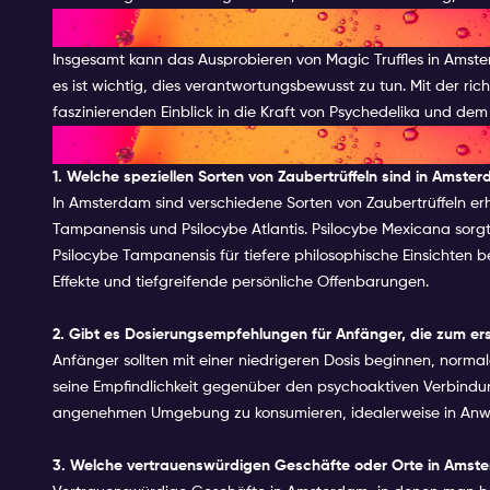
FAZIT ZU MAGIC TRUFFLES
Insgesamt kann das Ausprobieren von Magic Truffles in Amster
es ist wichtig, dies verantwortungsbewusst zu tun. Mit der ric
faszinierenden Einblick in die Kraft von Psychedelika und dem
FAQ
1. Welche speziellen Sorten von Zaubertrüffeln sind in Amste
In Amsterdam sind verschiedene Sorten von Zaubertrüffeln erhä
Tampanensis und Psilocybe Atlantis. Psilocybe Mexicana sorgt 
Psilocybe Tampanensis für tiefere philosophische Einsichten bek
Effekte und tiefgreifende persönliche Offenbarungen.
2. Gibt es Dosierungsempfehlungen für Anfänger, die zum ers
Anfänger sollten mit einer niedrigeren Dosis beginnen, norm
seine Empfindlichkeit gegenüber den psychoaktiven Verbindunge
angenehmen Umgebung zu konsumieren, idealerweise in Anwe
3. Welche vertrauenswürdigen Geschäfte oder Orte in Amste