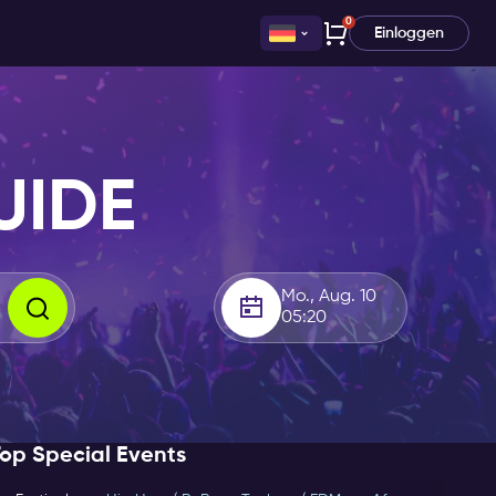
0
Einloggen
UIDE
Mo., Aug. 10
05:20
op Special Events