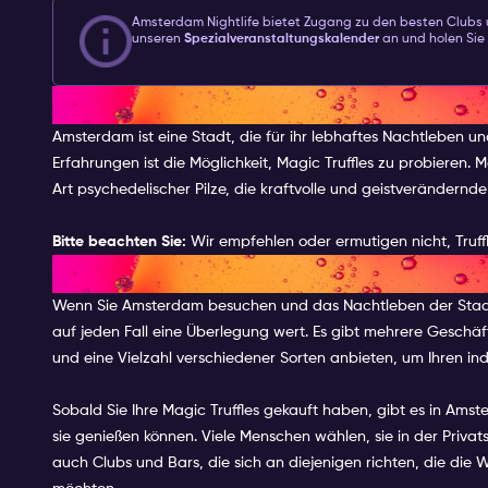
Amsterdam Nightlife bietet Zugang zu den besten Clubs
unseren
Spezialveranstaltungskalender
an und holen Sie 
EINFÜHRUNG IN MAGIC TRUFF
Amsterdam ist eine Stadt, die für ihr lebhaftes Nachtleben un
Erfahrungen ist die Möglichkeit, Magic Truffles zu probieren. M
Art psychedelischer Pilze, die kraftvolle und geistverändern
Bitte beachten Sie:
Wir empfehlen oder ermutigen nicht, Truff
WO MAN MAGIC TRUFFLES IN
Wenn Sie Amsterdam besuchen und das Nachtleben der Stadt 
auf jeden Fall eine Überlegung wert. Es gibt mehrere Geschäft
und eine Vielzahl verschiedener Sorten anbieten, um Ihren ind
Sobald Sie Ihre Magic Truffles gekauft haben, gibt es in Ams
sie genießen können. Viele Menschen wählen, sie in der Priva
auch Clubs und Bars, die sich an diejenigen richten, die die 