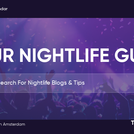
ndar
R NIGHTLIFE G
T
 in Amsterdam