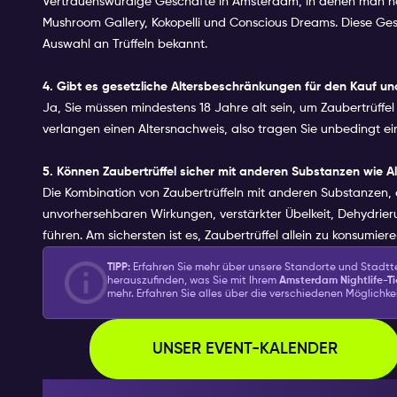
Vertrauenswürdige Geschäfte in Amsterdam, in denen man ho
Mushroom Gallery, Kokopelli und Conscious Dreams. Diese Ges
Auswahl an Trüffeln bekannt.
4. Gibt es gesetzliche Altersbeschränkungen für den Kauf u
Ja, Sie müssen mindestens 18 Jahre alt sein, um Zaubertrüff
verlangen einen Altersnachweis, also tragen Sie unbedingt ein
5. Können Zaubertrüffel sicher mit anderen Substanzen wie A
Die Kombination von Zaubertrüffeln mit anderen Substanzen, ei
unvorhersehbaren Wirkungen, verstärkter Übelkeit, Dehydrier
führen. Am sichersten ist es, Zaubertrüffel allein zu konsumi
TIPP:
Erfahren Sie mehr über unsere Standorte und Stadtt
herauszufinden, was Sie mit Ihrem
Amsterdam Nightlife-Ti
mehr. Erfahren Sie alles über die verschiedenen Möglichk
UNSER EVENT-KALENDER