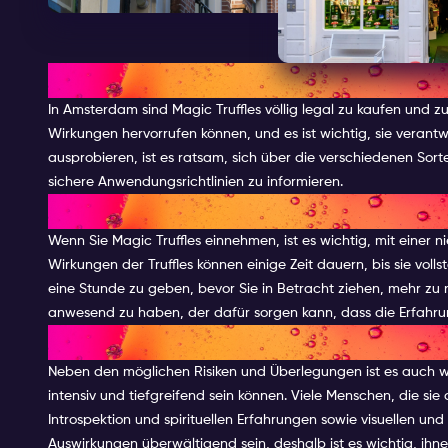
RECHTLICHER STATUS VON MA
In Amsterdam sind Magic Truffles völlig legal zu kaufen und zu
Wirkungen hervorrufen können, und es ist wichtig, sie verant
ausprobieren, ist es ratsam, sich über die verschiedenen Sor
sichere Anwendungsrichtlinien zu informieren.
SICHERHEITSÜBERLEGUNGEN U
Wenn Sie Magic Truffles einnehmen, ist es wichtig, mit einer
Wirkungen der Truffles können einige Zeit dauern, bis sie voll
eine Stunde zu geben, bevor Sie in Betracht ziehen, mehr zu n
anwesend zu haben, der dafür sorgen kann, dass die Erfahru
DIE WIRKUNGEN VON MAGIC T
Neben den möglichen Risiken und Überlegungen ist es auch w
intensiv und tiefgreifend sein können. Viele Menschen, die si
Introspektion und spirituellen Erfahrungen sowie visuellen un
Auswirkungen überwältigend sein, deshalb ist es wichtig, ihn