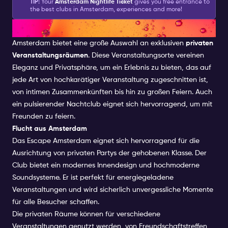
TIP:
Your
Amsterdam Nightlife Ticket
gives you free entrance to
the best clubs in Amsterdam, experiences and more!
Private Veranstaltungsräume
Amsterdam bietet eine große Auswahl an exklusiven
privaten
Veranstaltungsräumen
. Diese Veranstaltungsorte vereinen
Eleganz und Privatsphäre, um ein Erlebnis zu bieten, das auf
jede Art von hochkarätiger Veranstaltung zugeschnitten ist,
von intimen Zusammenkünften bis hin zu großen Feiern. Auch
ein pulsierender Nachtclub eignet sich hervorragend, um mit
Freunden zu feiern.
Flucht aus Amsterdam
Das Escape Amsterdam eignet sich hervorragend für die
Ausrichtung von privaten Partys der gehobenen Klasse. Der
Club bietet ein modernes Innendesign und hochmoderne
Soundsysteme. Er ist perfekt für energiegeladene
Veranstaltungen und wird sicherlich unvergessliche Momente
für alle Besucher schaffen.
Die privaten Räume können für verschiedene
Veranstaltungen genutzt werden, von Freundschaftstreffen