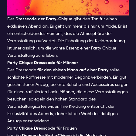
and with this list of
Amsterdam activities
, you will be sure to
get plenty.
We have created a good mix of partying, culture,
Eleganz und Raffinesse
shopping and feeling like a local.
Der
Dresscode der Party-Chique
gibt den Ton für einen
exklusiven Abend an. Es geht um mehr als nur um Mode. Er ist
ein entscheidendes Element, das die Atmosphäre der
Veranstaltung aufwertet. Die Einhaltung der Kleiderordnung
ist unerlässlich, um die wahre Essenz einer Party Chique
Veranstaltung zu erleben.
Party Chique Dresscode für Männer
Der Dresscode
für den chicen Mann auf einer Party
sollte
schlichte Raffinesse mit moderner Eleganz verbinden. Ein gut
geschnittener Anzug, polierte Schuhe und Accessoires sorgen
für einen raffinierten Look. Männer, die diese Veranstaltungen
besuchen, spiegeln den hohen Standard des
Veranstaltungsortes wider. Ihre Kleidung entspricht der
Exklusivität des Abends, daher ist die Wahl des richtigen
Anzugs entscheidend.
Party Chique Dresscode für Frauen
Für die
Damen der Party-Chique
ist die Mode eine