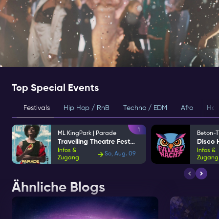
Top Special Events
Festivals
Hip Hop / RnB
Techno / EDM
Afro
Hou
1
ML KingPark | Parade
Beton-T
Travelling Theatre Festival
Infos &
Infos &
So, Aug. 09
Zugang
Zugang
Ähnliche Blogs