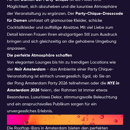
Möglichkeit, sich abzuheben und die luxuriöse Atmosphäre
der Veranstaltung zu ergänzen. Der
Party-Chique-Dresscode
für Damen
umfasst oft glamouröse Kleider, schicke
Cocktailkleider und auffällige Absätze. Mit viel Liebe zum
Detail können Frauen ihren einzigartigen Stil zum Ausdruck
bringen und sich gleichzeitig an die gehobene Umgebung
anpassen.
Die perfekte Atmosphäre schaffen
Von eleganten Lounges bis hin zu trendigen Locations wie
der
Noir Amsterdam
- das Ambiente einer Party Chique-
Veranstaltung ist einfach unvergesslich. Egal, ob Sie an
der Pong Amsterdam Party 2026 teilnehmen oder die
NYE in
Amsterdam 2026
feiern, der Rahmen ist immer etwas
Besonderes. Luxuriöses Dekor, stimmungsvolle Beleuchtung
und ein anspruchsvolles Publikum sorgen für ein
unvergessliches Erlebnis.
Luxuriöse Rooftop-Bars
Die Rooftop-Bars in Amsterdam bieten den perfekten