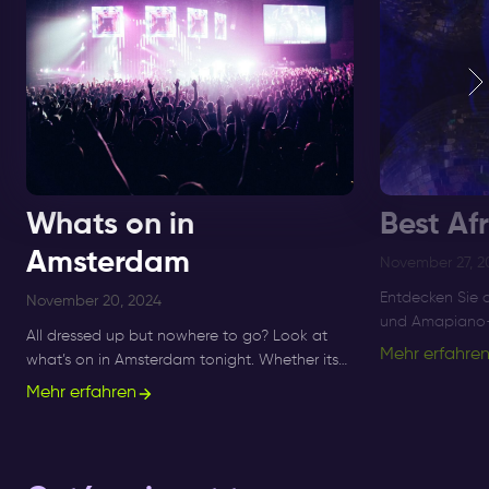
Whats on in
Best Af
Amsterdam
November 27, 2
Entdecken Sie 
November 20, 2024
und Amapiano-F
All dressed up but nowhere to go? Look at
Amsterdam bis 
Mehr erfahre
what’s on in Amsterdam tonight. Whether its
besten Afro-B
Sunday, Monday or Saturday- there is always
Mehr erfahren
Nächte.
something to do and to see.