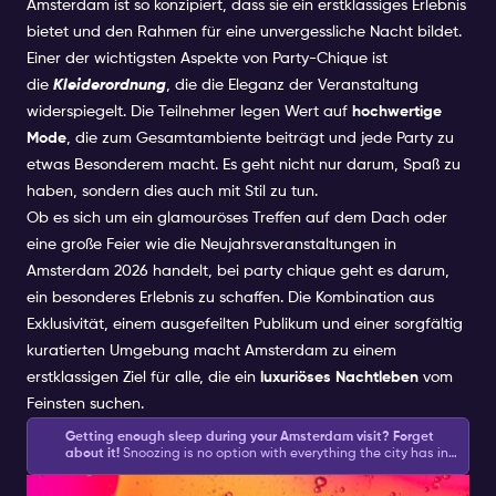
Amsterdam ist so konzipiert, dass sie ein erstklassiges Erlebnis
bietet und den Rahmen für eine unvergessliche Nacht bildet.
Einer der wichtigsten Aspekte von Party-Chique ist
die
Kleiderordnung
, die die Eleganz der Veranstaltung
widerspiegelt. Die Teilnehmer legen Wert auf
hochwertige
Mode
, die zum Gesamtambiente beiträgt und jede Party zu
etwas Besonderem macht. Es geht nicht nur darum, Spaß zu
haben, sondern dies auch mit Stil zu tun.
Ob es sich um ein glamouröses Treffen auf dem Dach oder
eine große Feier wie die Neujahrsveranstaltungen in
Amsterdam 2026 handelt, bei party chique geht es darum,
ein besonderes Erlebnis zu schaffen. Die Kombination aus
Exklusivität, einem ausgefeilten Publikum und einer sorgfältig
kuratierten Umgebung macht Amsterdam zu einem
erstklassigen Ziel für alle, die ein
luxuriöses Nachtleben
vom
Feinsten suchen.
Getting enough sleep during your Amsterdam visit? Forget
about it!
Snoozing is no option with everything the city has in
store for you during the day and what your Amsterdam
Party Chique Dresscode: Stil,
Nightlife Ticket brings you at night.
Amsterdam asks for action