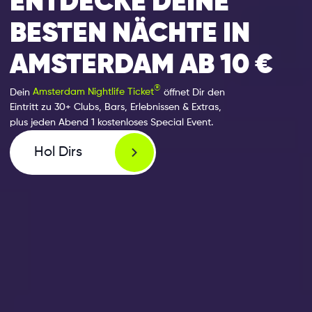
ENTDECKE DEINE
BESTEN NÄCHTE IN
AMSTERDAM AB 10 €
®
Dein
Amsterdam Nightlife Ticket
öffnet Dir den
Eintritt zu 30+ Clubs, Bars, Erlebnissen & Extras,
plus jeden Abend 1 kostenloses Special Event.
Hol Dirs