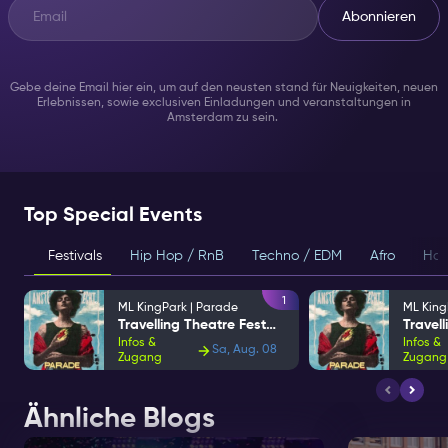
Abonnieren
Gebe deine Email hier ein, um auf den neusten stand für Neuigkeiten, neuen
Erlebnissen, sowie exclusiven Einladungen und veranstaltungen in
Amsterdam zu sein.
Top Special Events
Festivals
Hip Hop / RnB
Techno / EDM
Afro
Hou
1
ML KingPark | Parade
ML King
Travelling Theatre Festival
Infos &
Infos &
Sa, Aug. 08
Zugang
Zugang
Ähnliche Blogs