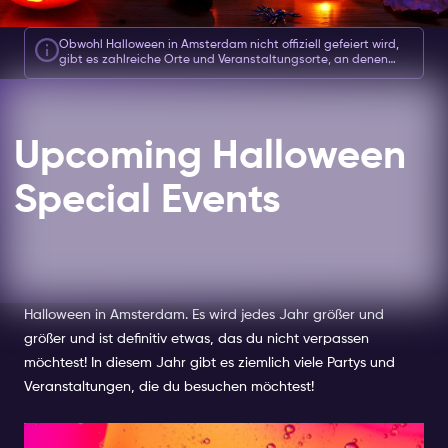
Obwohl Halloween in Amsterdam nicht offiziell gefeiert wird,
gibt es zahlreiche Orte und Veranstaltungsorte, an denen
tagsüber und nachts wunderbare Veranstaltungen
stattfinden. Trotzdem gibt es viele interessante Orte, die man
tagsüber in den Stunden besuchen kann, bevor die verrückten
Partys beginnen. Alle verfügbaren Sonderveranstaltungen zu
Halloween finden Sie hier.
Upcoming Halloween
Special Events
Halloween in Amsterdam.
Es wird jedes Jahr größer und
größer und ist definitiv etwas, das du nicht verpassen
möchtest! In diesem Jahr gibt es ziemlich viele Partys und
Veranstaltungen, die du besuchen möchtest!
HALLOWEEN IN AMSTERDAM: