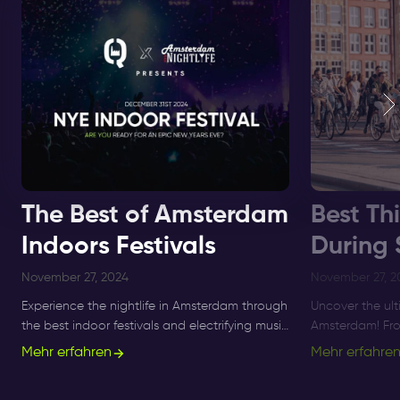
The Best of Amsterdam
Best Th
Indoors Festivals
During
November 27, 2024
November 27, 2
Experience the nightlife in Amsterdam through
Uncover the ul
the best indoor festivals and electrifying music
Amsterdam! From 
events for ultimate nightlife experiences in the
Amsterdam Rock
Mehr erfahren
Mehr erfahre
city.
Festival to ser
beach bars, exp