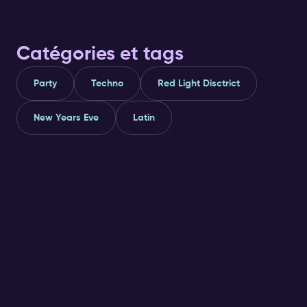
to make your s
the vibrant cul
detailed guide o
and celebrate 
Catégories et tags
Party
Techno
Red Light Disctrict
New Years Eve
Latin