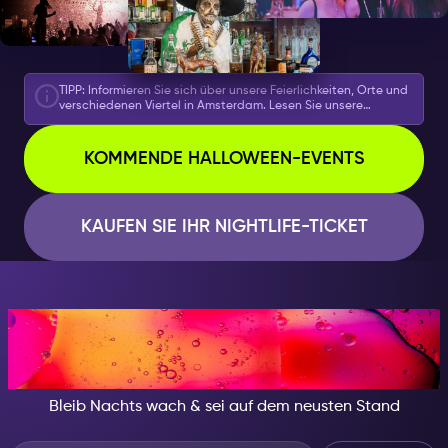
TIPP: Informieren Sie sich über unsere Feierlichkeiten, Orte und
verschiedenen Viertel in Amsterdam. Lesen Sie unsere
Amsterdam Nightlife-Blogs, um herauszufinden, was Sie mit
Ihrem Amsterdam Nightlife Ticket tun können, einschließlich
Essensempfehlungen und mehr. Informieren Sie sich über die
KOMMENDE HALLOWEEN-EVENTS
verschiedenen Möglichkeiten, das Beste aus Ihrem Besuch in
Amsterdam herauszuholen!
KAUFEN SIE IHR NIGHTLIFE-TICKET
IN DER NACHT, SEI JEMAND
BESONDERES
Bleib Nachts wach & sei auf dem neusten Stand