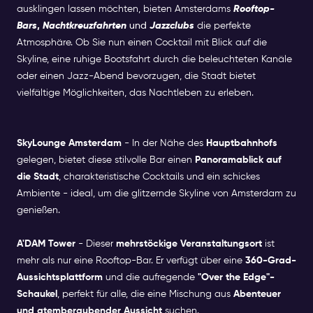
ausklingen lassen möchten, bieten Amsterdams
Rooftop-
Bars
,
Nachtkreuzfahrten
und
Jazzclubs
die perfekte
Atmosphäre. Ob Sie nun einen Cocktail mit Blick auf die
Skyline, eine ruhige Bootsfahrt durch die beleuchteten Kanäle
oder einen Jazz-Abend bevorzugen, die Stadt bietet
vielfältige Möglichkeiten, das Nachtleben zu erleben.
SkyLounge Amsterdam
- In der Nähe des
Hauptbahnhofs
gelegen, bietet diese stilvolle Bar einen
Panoramablick auf
die Stadt
, charakteristische Cocktails und ein schickes
Ambiente - ideal, um die glitzernde Skyline von Amsterdam zu
genießen.
A'DAM Tower
- Dieser
mehrstöckige Veranstaltungsort
ist
mehr als nur eine Rooftop-Bar. Er verfügt über eine
360-Grad-
Aussichtsplattform
und die aufregende
"Over the Edge"-
Schaukel
, perfekt für alle, die eine Mischung aus
Abenteuer
und atemberaubender Aussicht
suchen.