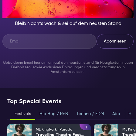
IN DER NACHT, SEI JEMAND
BESONDERES
Bleib Nachts wach & sei auf dem neusten Stand
Abonnieren
Gebe deine Email hier ein, um auf den neusten stand für Neuigkeiten, neuen
Erlebnissen, sowie exclusiven Einladungen und veranstaltungen in
Amsterdam zu sein.
Top Special Events
Festivals
Hip Hop / RnB
Techno / EDM
Afro
Hou
1
ML KingPark | Parade
ML King
Travelling Theatre Festival