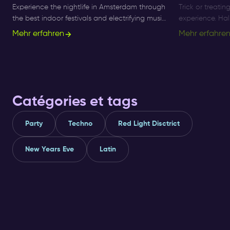
Experience the nightlife in Amsterdam through
Trick or treatin
the best indoor festivals and electrifying music
experience. Ha
events for ultimate nightlife experiences in the
longer a small 
Mehr erfahren
Mehr erfahre
city.
what's on, and 
Catégories et tags
Party
Techno
Red Light Disctrict
New Years Eve
Latin