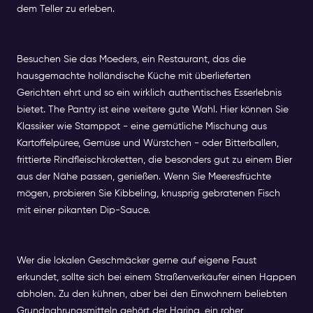
dem Teller zu erleben.
Besuchen Sie das Moeders, ein Restaurant, das die
hausgemachte holländische Küche mit überlieferten
Gerichten ehrt und so ein wirklich authentisches Esserlebnis
bietet. The Pantry ist eine weitere gute Wahl. Hier können Sie
Klassiker wie Stamppot - eine gemütliche Mischung aus
Kartoffelpüree, Gemüse und Würstchen - oder Bitterballen,
frittierte Rindfleischkroketten, die besonders gut zu einem Bier
aus der Nähe passen, genießen. Wenn Sie Meeresfrüchte
mögen, probieren Sie Kibbeling, knusprig gebratenen Fisch
mit einer pikanten Dip-Sauce.
Wer die lokalen Geschmäcker gerne auf eigene Faust
erkundet, sollte sich bei einem Straßenverkäufer einen Happen
abholen. Zu den kühnen, aber bei den Einwohnern beliebten
Grundnahrungsmitteln gehört der Haring, ein roher