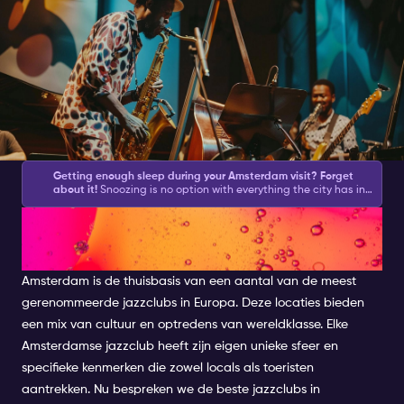
Getting enough sleep during your Amsterdam visit? Forget
about it!
Snoozing is no option with everything the city has in
store for you during the day and what your Amsterdam
Ontdek de beste jazzclubs in
Nightlife Ticket brings you at night.
Amsterdam asks for action
and with this list of
Amsterdam activities
, you will be sure to
get plenty.
We have created a good mix of partying, culture,
Amsterdam
shopping and feeling like a local.
Amsterdam is de thuisbasis van een aantal van de meest
gerenommeerde jazzclubs in Europa. Deze locaties bieden
een mix van cultuur en optredens van wereldklasse. Elke
Amsterdamse jazzclub heeft zijn eigen unieke sfeer en
specifieke kenmerken die zowel locals als toeristen
aantrekken. Nu bespreken we de beste jazzclubs in