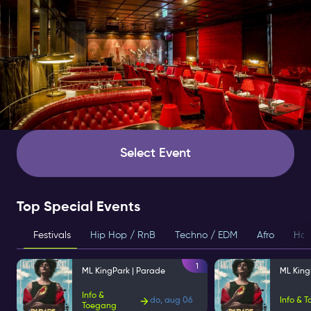
Select Event
Top Special Events
Festivals
Hip Hop / RnB
Techno / EDM
Afro
Hou
1
ML KingPark | Parade
ML King
Info &
do, aug 06
Info & 
Toegang