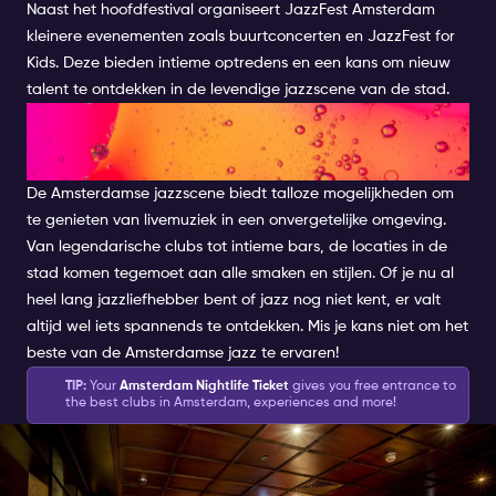
Naast het hoofdfestival organiseert JazzFest Amsterdam
kleinere evenementen zoals buurtconcerten en JazzFest for
Kids. Deze bieden intieme optredens en een kans om nieuw
talent te ontdekken in de levendige jazzscene van de stad.
Dompel jezelf onder in de
Amsterdamse jazzscene
De Amsterdamse jazzscene biedt talloze mogelijkheden om
te genieten van livemuziek in een onvergetelijke omgeving.
Van legendarische clubs tot intieme bars, de locaties in de
stad komen tegemoet aan alle smaken en stijlen. Of je nu al
heel lang jazzliefhebber bent of jazz nog niet kent, er valt
altijd wel iets spannends te ontdekken. Mis je kans niet om het
beste van de Amsterdamse jazz te ervaren!
TIP:
Your
Amsterdam Nightlife Ticket
gives you free entrance to
the best clubs in Amsterdam, experiences and more!