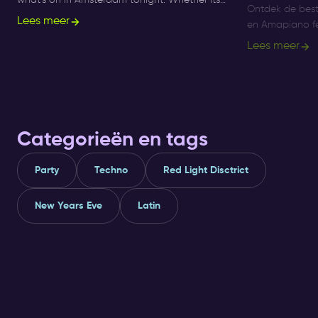
what’s on in Amsterdam tonight. Whether its
Ontdek de bes
Sunday, Monday or Saturday- there is always
Lees meer
en Amapiano fe
something to do and to see.
Supperclub, gen
Lees meer
R&B en Amapia
Categorieën en tags
Party
Techno
Red Light Disctrict
New Years Eve
Latin