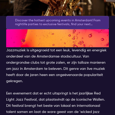
Discover the hottest upcoming events in Amsterdam! From
nightlife parties to exclusive festivals, find your next
experience. Don’t miss out—plan ahead! 👉
Check the
Jazz in Amsterdam: Een
Calendar
bloeiende muziekscene
Jazzmuziek is uitgegroeid tot een leuk, levendig en energiek
onderdeel van de Amsterdamse stadscultuur. Van
ondergrondse clubs tot grote zalen, er zijn talloze manieren
om jazz in Amsterdam te beleven. Dit genre van live muziek
heeft door de jaren heen een ongeëvenaarde populariteit
gekregen.
Een evenement dat er echt uitspringt is het jaarlijkse Red
Light Jazz Festival, dat plaatsvindt op de iconische Wallen.
Dit festival brengt het beste van lokaal en internationaal
talent samen en laat de ware geest van de 'wicked jazz