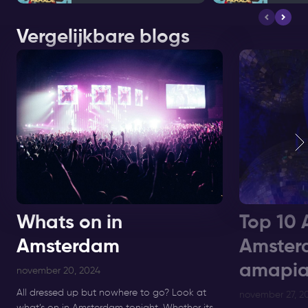
Vergelijkbare blogs
Whats on in
Top 10 
Amsterdam
Amster
amapia
november 20, 2024
All dressed up but nowhere to go? Look at
november 27, 2