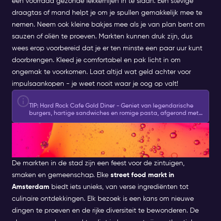
een voorraad gezonde lekkernijen in te slaan. Een stevige
draagtas of mand helpt je om je spullen gemakkelijk mee te
nemen. Neem ook kleine bakjes mee als je van plan bent om
sauzen of oliën te proeven.
Markten kunnen druk zijn, dus
wees erop voorbereid dat je er ten minste een paar uur kunt
doorbrengen. Kleed je comfortabel en pak licht in om
ongemak te voorkomen. Laat altijd wat geld achter voor
impulsaankopen - je weet nooit waar je oog op valt!
TIP: Hard Rock Cafe Gold Diner - Geniet van legendarische
burgers, hartige sandwiches en romige pasta, afgerond met
een decadente brownie voor slechts €27,50.
Klik hier om te
PROEF DE SMAKEN VAN
boeken en te reserveren ➜
AMSTERDAM
De markten in de stad zijn een feest voor de zintuigen,
smaken en gemeenschap. Elke
street food markt in
Amsterdam
biedt iets unieks, van verse ingrediënten tot
culinaire ontdekkingen. Elk bezoek is een kans om nieuwe
dingen te proeven en de rijke diversiteit te bewonderen.
De