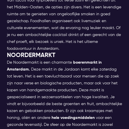
Van taco's voor fijnproevers tot verse sushi en gerechten uit
het Midden-Oosten, de opties zijn divers. Het is een levendige
ruimte om te genieten van ongelooflijke smaken in goed
gezelschap.
Foodhallen organiseert ook livemuziek en
culturele evenementen, wat de ervaring nog leuker maakt. Of
je nu een ambachtelijke cocktail drinkt of een gerecht van de
chef proeft, elk bezoek is uniek. Het is het ultieme
foodavontuur in Amsterdam.
NOORDERMARKT
De Noordermarkt is een charmante
boerenmarkt in
Amsterdam.
Deze markt in de Jordaan komt elke zaterdag
tot leven. Het is een toevluchtsoord voor mensen die op zoek
zijn naar verse en biologische producten, maar ook voor het
kopen van handgemaakte producten.
Deze markt is
gespecialiseerd in seizoensartikelen van hoge kwaliteit. Je
vindt er bijvoorbeeld de beste groenten en fruit, ambachtelijke
kazen en gebakken producten. Er zijn ook kraampjes met
honing, oliën en andere
hele voedingsmiddelen
voor een
gezonde levensstijl.
De sfeer op de Noordermarkt is zowel