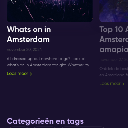
Whats on in
Top 10 
Amsterdam
Amster
amapia
november 20, 2024
All dressed up but nowhere to go? Look at
november 27, 2
what’s on in Amsterdam tonight. Whether its
Ontdek de bes
Sunday, Monday or Saturday- there is always
Lees meer
en Amapiano fe
something to do and to see.
Supperclub, gen
Lees meer
R&B en Amapia
Categorieën en tags