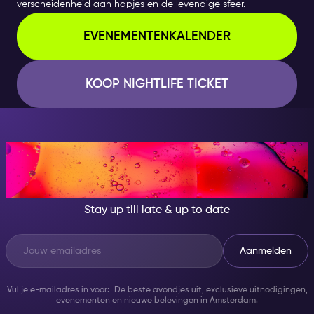
verscheidenheid aan hapjes en de levendige sfeer.
EVENEMENTENKALENDER
KOOP NIGHTLIFE TICKET
AT NIGHT, BECOME
SOMEONE GREAT!
Stay up till late & up to date
Aanmelden
Vul je e-mailadres in voor: De beste avondjes uit, exclusieve uitnodigingen,
evenementen en nieuwe belevingen in Amsterdam.