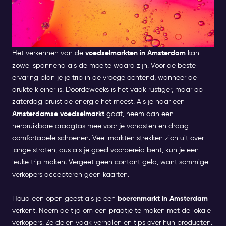
TIPS VOOR EEN BEZOEK AAN
DE AMSTERDAMSE
VOEDSELMARKTEN
Het verkennen van de
voedselmarkten in Amsterdam
kan
zowel spannend als de moeite waard zijn. Voor de beste
ervaring plan je je trip in de vroege ochtend, wanneer de
drukte kleiner is. Doordeweeks is het vaak rustiger, maar op
zaterdag bruist de energie het meest.
Als je naar een
Amsterdamse voedselmarkt
gaat, neem dan een
herbruikbare draagtas mee voor je vondsten en draag
comfortabele schoenen. Veel markten strekken zich uit over
lange straten, dus als je goed voorbereid bent, kun je een
leuke trip maken. Vergeet geen contant geld, want sommige
verkopers accepteren geen kaarten.
Houd een open geest als je een
boerenmarkt in Amsterdam
verkent. Neem de tijd om een praatje te maken met de lokale
verkopers. Ze delen vaak verhalen en tips over hun producten.