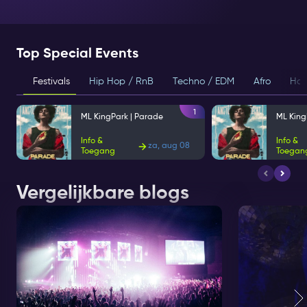
Top Special Events
Festivals
Hip Hop / RnB
Techno / EDM
Afro
Hou
1
ML KingPark | Parade
ML King
Info &
Info &
za, aug 08
Toegang
Toegan
Vergelijkbare blogs