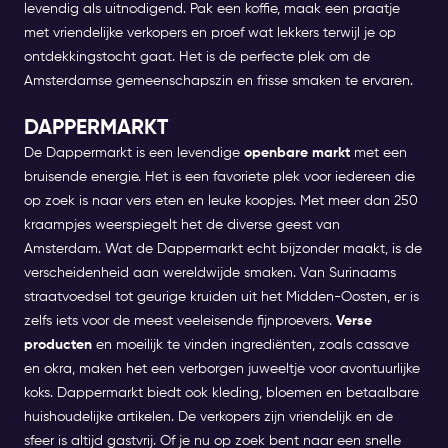
levendig als uitnodigend. Pak een koffie, maak een praatje
met vriendelijke verkopers en proef wat lekkers terwijl je op
ontdekkingstocht gaat. Het is de perfecte plek om de
Amsterdamse gemeenschapszin en frisse smaken te ervaren.
DAPPERMARKT
De Dappermarkt is een levendige
openbare markt
met een
bruisende energie. Het is een favoriete plek voor iedereen die
op zoek is naar vers eten en leuke koopjes. Met meer dan 250
kraampjes weerspiegelt het de diverse geest van
Amsterdam.
Wat de Dappermarkt echt bijzonder maakt, is de
verscheidenheid aan wereldwijde smaken. Van Surinaams
straatvoedsel tot geurige kruiden uit het Midden-Oosten, er is
zelfs iets voor de meest veeleisende fijnproevers.
Verse
producten
en moeilijk te vinden ingrediënten, zoals cassave
en okra, maken het een verborgen juweeltje voor avontuurlijke
koks.
Dappermarkt biedt ook kleding, bloemen en betaalbare
huishoudelijke artikelen. De verkopers zijn vriendelijk en de
sfeer is altijd gastvrij. Of je nu op zoek bent naar een snelle