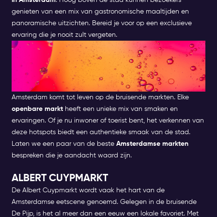
in Amsterdam
. Hoog boven de stad kunnen bezoekers
genieten van een mix van gastronomische maaltijden en
panoramische uitzichten. Bereid je voor op een exclusieve
ervaring die je nooit zult vergeten.
LIJST VAN DE BESTE
LEVENSMIDDELENMARKTEN IN
AMSTERDAM
Amsterdam komt tot leven op de bruisende markten. Elke
openbare markt
heeft een unieke mix van smaken en
ervaringen. Of je nu inwoner of toerist bent, het verkennen van
deze hotspots biedt een authentieke smaak van de stad.
Laten we een paar van de beste
Amsterdamse markten
bespreken die je aandacht waard zijn.
ALBERT CUYPMARKT
De Albert Cuypmarkt wordt vaak het hart van de
Amsterdamse eetscene genoemd. Gelegen in de bruisende
De Pijp, is het al meer dan een eeuw een lokale favoriet. Met