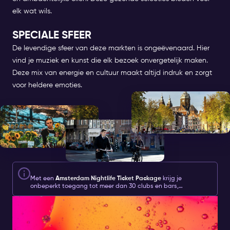
elk wat wils.
SPECIALE SFEER
De levendige sfeer van deze markten is ongeëvenaard. Hier
vind je muziek en kunst die elk bezoek onvergetelijk maken.
Deze mix van energie en cultuur maakt altijd indruk en zorgt
voor heldere emoties.
Met een
Amsterdam Nightlife Ticket Package
krijg je
onbeperkt toegang tot meer dan 30 clubs en bars,
verschillende ervaringen, nightlife extras,
ONVERGETELIJKE
welkomstdrankjes/shots en 2 speciale nightlife-pakketitems:
een fles champagne en een rondvaart door de grachten.
EETVARINGEN IN AMSTERDAM