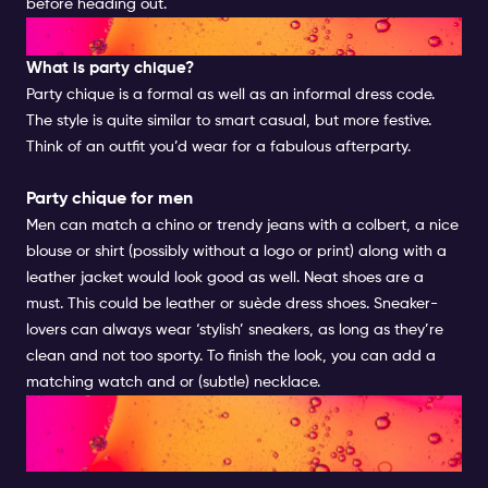
before heading out.
PARTY CHIQUE FOR MEN
What is party chique?
Party chique is a formal as well as an informal dress code.
The style is quite similar to smart casual, but more festive.
Think of an outfit you’d wear for a fabulous afterparty.
Party chique for men
Men can match a chino or trendy jeans with a colbert, a nice
blouse or shirt (possibly without a logo or print) along with a
leather jacket would look good as well. Neat shoes are a
must. This could be leather or suède dress shoes. Sneaker-
lovers can always wear ‘stylish’ sneakers, as long as they’re
clean and not too sporty. To finish the look, you can add a
matching watch and or (subtle) necklace.
NIGHTLIFE DRESS CODES GO'S
| FOR MEN