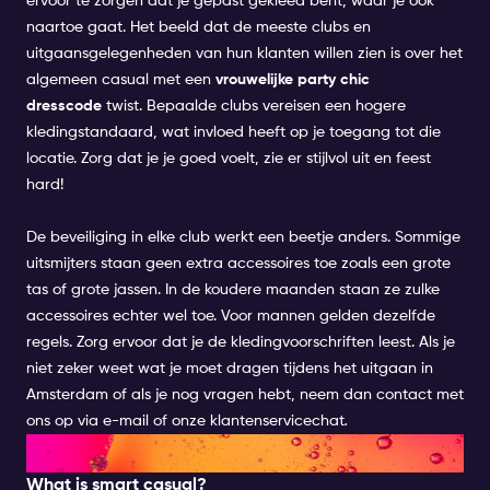
ervoor te zorgen dat je gepast gekleed bent, waar je ook
naartoe gaat. Het beeld dat de meeste clubs en
uitgaansgelegenheden van hun klanten willen zien is over het
algemeen casual met een
vrouwelijke party chic
dresscode
twist. Bepaalde clubs vereisen een hogere
kledingstandaard, wat invloed heeft op je toegang tot die
locatie. Zorg dat je je goed voelt, zie er stijlvol uit en feest
hard!
De beveiliging in elke club werkt een beetje anders. Sommige
uitsmijters staan geen extra accessoires toe zoals een grote
tas of grote jassen. In de koudere maanden staan ze zulke
accessoires echter wel toe. Voor mannen gelden dezelfde
regels. Zorg ervoor dat je de kledingvoorschriften leest. Als je
niet zeker weet wat je moet dragen tijdens het uitgaan in
Amsterdam of als je nog vragen hebt, neem dan contact met
ons op via e-mail of onze klantenservicechat
.
SMART CASUAL FOR WOMEN
What is smart casual?