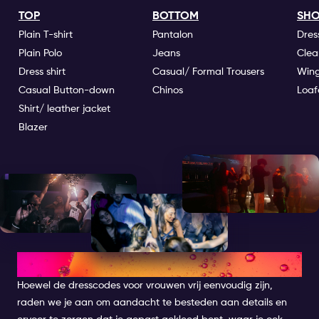
TOP
BOTTOM
SHO
Plain T-shirt
Pantalon
Dres
Plain Polo
Jeans
Clea
Dress shirt
Casual/ Formal Trousers
Wing
Casual Button-down
Chinos
Loaf
Shirt/ leather jacket
Blazer
DRESS CODE FOR WOMEN
Hoewel de dresscodes voor vrouwen vrij eenvoudig zijn,
raden we je aan om aandacht te besteden aan details en