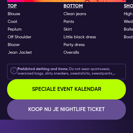
TOP
BOTTOM
SHO
Blouse
Clean jeans
High
Coat
Pants
Wed
Peplum
Skirt
Ball
Off Shoulder
Little black dress
Boot
Blazer
Party dress
Jean Jacket
Overalls
Prohibited clothing and items:
Do not wear sportswear,
oversized bags, dirty sneakers, sweatshirts, sweatpants,
hats/caps, flip flops, swimwear, or sportswear for clubs or
other events.
SPECIALE EVENT KALENDAR
KOOP NU JE NIGHTLIFE TICKET