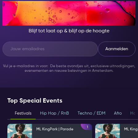
WORD 'S NACHTS IEMAND
GROOTS!
Blijf tot laat op & blijf op de hoogte
Aanmelden
Vul je e-mailadres in voor: De beste avondjes uit, exclusieve uitnodigingen,
evenementen en nieuwe belevingen in Amsterdam.
Top Special Events
Festivals
Hip Hop / RnB
Techno / EDM
Afro
Hou
1
ML KingPark | Parade
ML King