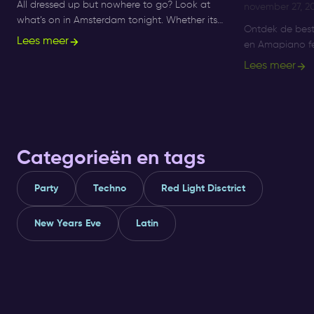
All dressed up but nowhere to go? Look at
november 27, 2
what’s on in Amsterdam tonight. Whether its
Ontdek de bes
Sunday, Monday or Saturday- there is always
Lees meer
en Amapiano fe
something to do and to see.
Supperclub, gen
Lees meer
R&B en Amapia
Categorieën en tags
Party
Techno
Red Light Disctrict
New Years Eve
Latin