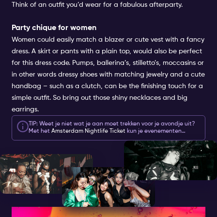
Think of an outfit you’d wear for a fabulous afterparty.
Party chique for women
Women could easily match a blazer or cute vest with a fancy
dress. A skirt or pants with a plain top, would also be perfect
for this dress code. Pumps, ballerina’s, stilletto’s, moccasins or
in other words dressy shoes with matching jewelry and a cute
handbag – such as a clutch, can be the finishing touch for a
simple outfit. So bring out those shiny necklaces and big
earrings.
TIP: Weet je niet wat je aan moet trekken voor je avondje uit?
Met het
Amsterdam Nightlife Ticket
kun je evenementen
ontdekken in de
Speciale evenementenkalender
. Elk
evenement heeft zijn eigen sfeer en dresscode, zodat je er
helemaal klaar voor bent!
COCKTAIL ATTIRE FOR