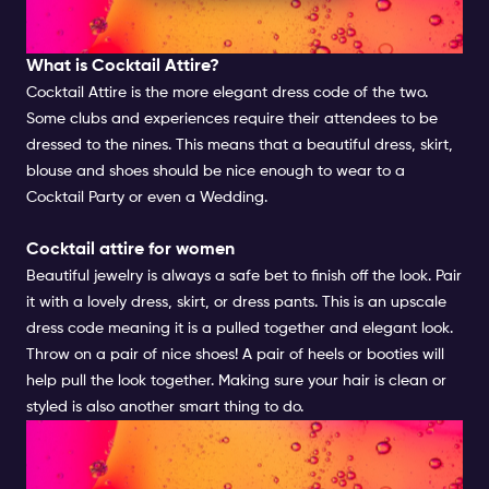
WOMEN
What is
Cocktail
Attire?
Cocktail Attire is the more elegant dress code of the two.
Some
clubs
and
experiences
require their attendees to be
dressed to the nines. This means that a beautiful dress, skirt,
blouse and shoes should be nice enough to wear to a
Cocktail Party or even a Wedding.
Cocktail attire for women
Beautiful jewelry is always a safe bet to finish off the look. Pair
it with a lovely dress, skirt, or dress pants. This is an upscale
dress code meaning it is a pulled together and elegant look.
Throw on a pair of nice shoes! A pair of heels or booties will
help pull the look together. Making sure your hair is clean or
styled is also another smart thing to do.
NIGHTLIFE DRESS CODES GO'S
| FOR WOMEN