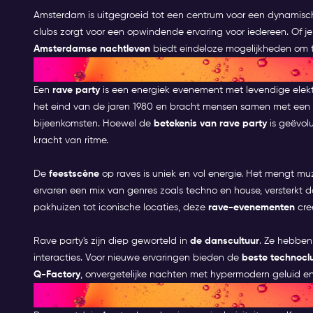
Amsterdam is uitgegroeid tot een centrum voor een dynamisch 
clubs zorgt voor een opwindende ervaring voor iedereen. Of j
Amsterdamse nachtleven
biedt eindeloze mogelijkheden om 
WAT IS EEN RAVE PARTY?
Een
rave party
is een energiek evenement met levendige elek
het eind van de jaren 1980 en bracht mensen samen met een 
bijeenkomsten. Hoewel de
betekenis van rave party
is geëvol
kracht van ritme.
De
feestscène
op raves is uniek en vol energie. Het mengt mu
ervaren een mix van genres zoals techno en house, versterkt d
pakhuizen tot iconische locaties, deze
rave-evenementen
cre
Rave party's zijn diep geworteld in
de danscultuur
. Ze hebben
interacties. Voor nieuwe ervaringen bieden de
beste technocl
Q-Factory
, onvergetelijke nachten met hypermodern geluid en 
DE RAVE CULTUUR BEGRIJPEN