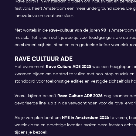
Rave party's in Amsterdam draaien om inclusiviteit en zelfexpre
festivals, heeft Amsterdam een meer underground scene. De
innovatieve en creatieve sfeer.
Met wortels in de
rave-cultuur van de jaren 90
is Amsterdam u
muziek. Het is een echt juweeltje voor feestgangers die op z
combineert vrijheid, ritme en een gedeelde liefde voor elektro
RAVE CULTUUR ADE
Het evenement
Rave Culture
ADE 2025
was een hoogtepunt i
kwamen bijeen om de stad te vullen met non-stop muziek en 
standaard voor toekomstige edities en vestigde zichzelf als 
Vooruitkijkend belooft
Rave Culture ADE 2026
nog spannender 
gevarieerde line-up zijn de verwachtingen voor de rave-erva
Als je van plan bent om
NYE in Amsterdam 2026
te vieren, bi
wereldklasse en prachtige locaties maken deze feesten echt s
tijdens je bezoek.