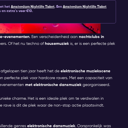
met het
Amsterdam Nightlife Ticket
.
Een
Amsterdam Nightlife Ticket
 en extra's voor €10.
VE PARTY IN AMSTERDAM
ve-evenementen
. Een verscheidenheid aan
nachtclubs in
ers. Of het nu techno of
housemuziek
is, er is een perfecte plek
 afgelopen tien jaar heeft het de
elektronische muziekscene
perfecte plek voor hardcore ravers. Met een capaciteit van
e evenementen
met elektronische dansmuziek
georganiseerd.
ieke charme. Het is een ideale plek om te verdwalen in
e rave is dit de plek waar de non-stop actie plaatsvindt.
hillende genres
elektronische dansmuziek
. Oorspronkelijk was