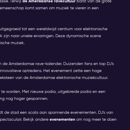
ssie. Terwijl
de Amerikaanse ravecultuur
barst van de grote
 gemeenschap komt samen om muziek te vieren in een
itgegroeid tot een wereldwijd centrum voor elektronische
oek zijn naar unieke ervaringen. Deze dynamische scene
nische muziek.
n de Amsterdamse rave-kalender. Duizenden fans en top DJ's
innovatieve optredens. Het evenement zette een hoge
hoeksteen van de Amsterdamse elektronische muziekcultuur.
te worden. Met nieuwe podia, uitgebreide podia en een
ring nog hoger gespannen.
edt de stad een scala aan spannende evenementen. DJ's van
pectaculair. Bekijk andere
evenementen
om nog meer te doen