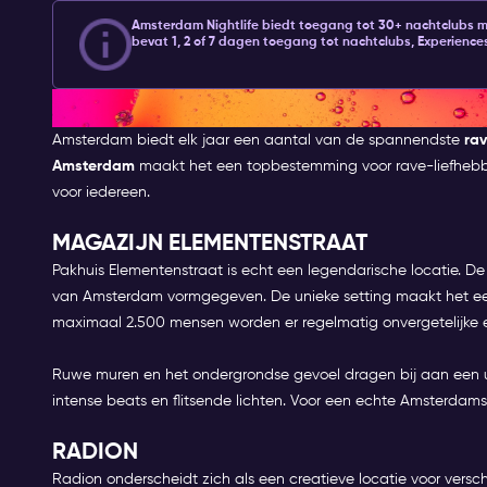
Amsterdam Nightlife biedt toegang tot 30+ nachtclubs 
bevat 1, 2 of 7 dagen toegang tot nachtclubs, Experiences
BESTE LOCATIES VOOR EEN RA
Amsterdam biedt elk jaar een aantal van de spannendste
ra
Amsterdam
maakt het een topbestemming voor rave-liefhebb
voor iedereen.
MAGAZIJN ELEMENTENSTRAAT
Pakhuis Elementenstraat is echt een legendarische locatie. De
van Amsterdam vormgegeven. De unieke setting maakt het een 
maximaal 2.500 mensen worden er regelmatig onvergetelijk
Ruwe muren en het ondergrondse gevoel dragen bij aan een un
intense beats en flitsende lichten. Voor een echte Amsterdams
RADION
Radion onderscheidt zich als een creatieve locatie voor versc