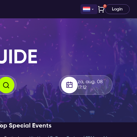
0
Login
UIDE
za, aug. 08
17:12
op Special Events