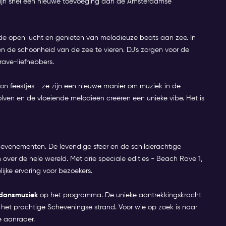
ijn snel een nieuwe toevoeging aan de Amsterdamse
de open lucht en genieten van melodieuze beats aan zee. In
de schoonheid van de zee te vieren. DJ's zorgen voor de
ave-liefhebbers.
 feestjes - ze zijn een nieuwe manier om muziek in de
lven en de vloeiende melodieën creëren een unieke vibe. Het is
evenementen. De levendige sfeer en de schilderachtige
 over de hele wereld. Met drie speciale edities - Beach Rave 1,
lijke ervaring voor bezoekers.
e dansmuziek
op het programma. De unieke aantrekkingskracht
 het prachtige Scheveningse strand. Voor wie op zoek is naar
e aanrader.