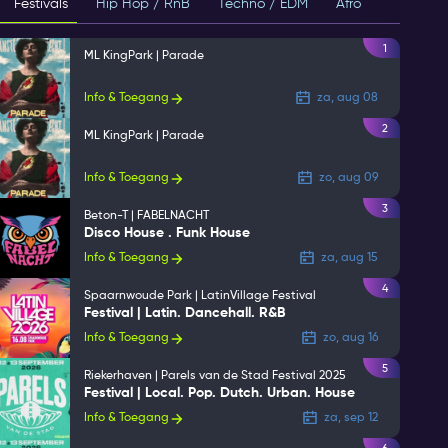
Festivals
Hip Hop / RnB
Techno / EDM
Afro
House
1
ML KingPark | Parade
Info & Toegang
za, aug 08
2
ML KingPark | Parade
Info & Toegang
zo, aug 09
3
Beton-T | FABELNACHT
Disco House . Funk House
Info & Toegang
za, aug 15
4
Spaarnwoude Park | LatinVillage Festival
Festival | Latin. Dancehall. R&B
Info & Toegang
zo, aug 16
5
Riekerhaven | Parels van de Stad Festival 2025
Festival | Local. Pop. Dutch. Urban. House
Info & Toegang
za, sep 12