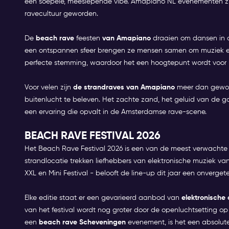
een soepele, meeslepende vibe. Amapiano NL evenementen z
ravecultuur geworden.
De
beach rave
feesten
van Amapiano
draaien om dansen in 
een ontspannen sfeer brengen ze mensen samen om muziek en 
perfecte stemming, waardoor het een hoogtepunt wordt voor r
Voor velen zijn
de strandraves van Amapiano
meer dan gewoon
buitenlucht te beleven. Het zachte zand, het geluid van de go
een ervaring die opvalt in de Amsterdamse rave-scene.
BEACH RAVE FESTIVAL 2026
Het Beach Rave Festival 2026 is een van de meest verwachte 
strandlocatie trekken liefhebbers van elektronische muziek van
XXL en Mini Festival - belooft de line-up dit jaar een onvergete
Elke editie staat er een gevarieerd aanbod van
elektronisch
van het festival wordt nog groter door de openluchtsetting op
een
beach rave Scheveningen
evenement, is het een absolut