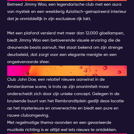
Betreed
Jimmy Woo
, een legendarische club met een aura
van mystiek en een weelderig Aziatisch-geïnspireerd interieur
dat je onmiddellijk in zijn exclusieve rijk lokt.
Met een plafond versierd met meer dan 12.000 gloeilampen,
biedt Jimmy Woo een betoverende visuele ervaring die de
dreunende beats aanvult. Het staat bekend om zijn strenge
deurbeleid, dat zorgt voor een elegante menigte en een
ongeëvenaarde sfeer.
CLUB JOHN DOE
Club John Doe, een relatief nieuwe aanwinst in de
Amsterdamse scene, is trots op zijn anonimiteit maar
onderscheidt zich door zijn unieke concept. Gelegen in de
bruisende buurt van het Rembrandtplein gedijt deze locatie
op het mysterieuze en onverwachte en biedt een pure en
rauwe clubomgeving.
Met regelmatige thema-avonden en een gevarieerde
muzikale richting is er altijd wel iets nieuws te ontdekken.