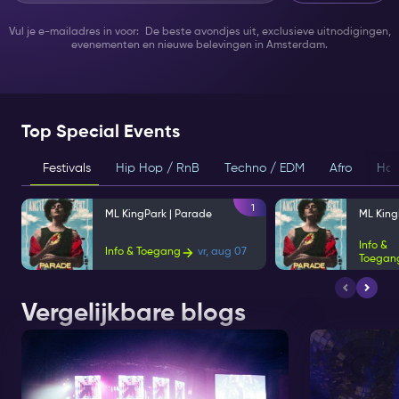
Vul je e-mailadres in voor: De beste avondjes uit, exclusieve uitnodigingen,
evenementen en nieuwe belevingen in Amsterdam.
Top Special Events
Festivals
Hip Hop / RnB
Techno / EDM
Afro
Hou
1
ML KingPark | Parade
ML King
Info &
Info & Toegang
vr, aug 07
Toegan
Vergelijkbare blogs