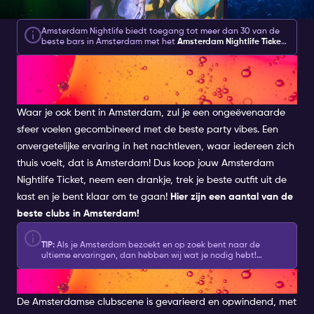
Amsterdam Nightlife biedt toegang tot meer dan 30 van de
beste bars in Amsterdam met het
Amsterdam Nightlife Ticket
.
Een
Amsterdam Nightlife Ticket
biedt 1, 2 of 7 dagen toegang
EEN ONVERGETELIJKE
tot bars, nachtclubs, ervaringen en extra's voor €10.
ERVARING
Waar je ook bent in Amsterdam, zul je een ongeëvenaarde
sfeer voelen gecombineerd met de beste party vibes. Een
onvergetelijke ervaring in het nachtleven, waar iedereen zich
thuis voelt, dat is Amsterdam! Dus koop jouw
Amsterdam
Nightlife Ticket
, neem een drankje, trek je beste outfit uit de
kast en je bent klaar om te gaan!
Hier zijn een aantal van de
beste clubs in Amsterdam!
TIP:
Als je Amsterdam bezoekt en op zoek bent naar de
ultieme ervaringen, dan hebben wij wat je nodig hebt!
Ontdek
hier
onze combinatieaanbiedingen voor het
AMSTERDAMSE CLUBS
nachtleven van Amsterdam en ga op een onvergetelijke reis.
De Amsterdamse clubscene is gevarieerd en opwindend, met