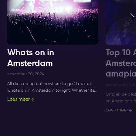
Whats on in
Top 10 
Amsterdam
Amster
amapia
november 20, 2024
All dressed up but nowhere to go? Look at
november 27, 2
what’s on in Amsterdam tonight. Whether its
Ontdek de bes
Sunday, Monday or Saturday- there is always
Lees meer
en Amapiano fe
something to do and to see.
Supperclub, gen
Lees meer
R&B en Amapia