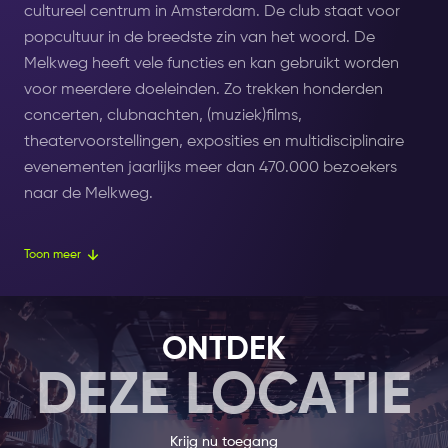
cultureel centrum in Amsterdam. De club staat voor
popcultuur in de breedste zin van het woord. De
Melkweg heeft vele functies en kan gebruikt worden
voor meerdere doeleinden. Zo trekken honderden
concerten, clubnachten, (muziek)films,
theatervoorstellingen, exposities en multidisciplinaire
evenementen jaarlijks meer dan 470.000 bezoekers
naar de Melkweg.
Melkweg Amsterdam is gevestigd in het enige
Toon meer
overgebleven fabrieksgebouw aan de Amsterdamse
grachtengordel. Dit gebouw was voorheen een
suikerfabriek en later een melkfabriek.
ONTDEK
DEZE LOCATIE
De melkfabriek werd in 1969 gesloten. In de zomer van
1970, werd er in de leegstaande melkfabriek een
cultureel zomerproject voor jongeren opgestart. Dit
Krijg nu toegang