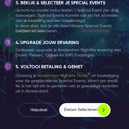
BEKIJK & SELECTEER JE SPECIAL EVENTS
Je kunt nu zonder extra kosten 1 Special Event per dag
toevoegen. Special Events kunnen ook na het afronden
van je bestelling worden toegevoegd.
In deze stap, kun je alle beschikbare Special Events
bekijken en selecteren.
UPGRADE JOUW ERVARING
Optioneel, upgrade je Amsterdam Nightlife ervaring met
Diners, Flessen, Cruises en (VIP) Ervaringen.
Gastenlijst info: Door dit Special Event te
VOLTOOI BETALING & GENIET
selecteren naast je Amsterdam Nightlife Ticket,
wordt je op de gastenlijst voor het evenement
®
Ontvang je
Amsterdam Nightlife Ticket
en bevestiging
geplaatst. Je kunt per dag één Special Event
voor de geselecteerde Special Events, direct per email.
kiezen zonder extra. kosten.
Nu is het tijd om te genieten van je geweldige avonden
uit in Amsterdam!
Datum Selecteren
Helpdesk