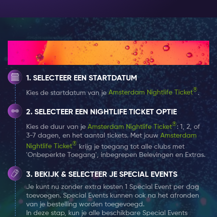
ontvangen over verschillende dekken en balkons, met
zelfs een openluchtbar en dansvloer op het bovendek!
Met een beetje geluk kan je misschien een van hun
legendarische feesten meepikken, terwijl deze uit
Hoe het werkt
Amsterdam vertrekt en de zee op gaat!
SELECTEER EEN STARTDATUM
Rederij Staets
®
Kies de startdatum van je
Amsterdam Nightlife Ticket
.
Waar Docks het groots aanpakt, doet Rederij Staets
aan luxe. Waar Docks druk is, is Rederij Staets intiem.
SELECTEER EEN NIGHTLIFE TICKET OPTIE
Staets’ vloot van kleine kanaalboten zijn de perfecte
®
Kies de duur van je
Amsterdam Nightlife Ticket
: 1, 2, of
locatie voor een feest van verfijning en luxe. Uitgerust
3-7 dagen, en het aantal tickets. Met jouw
Amsterdam
®
met een panoramisch dakraam voor die hete
Nightlife Ticket
krijg je toegang tot alle clubs met
'Onbeperkte Toegang', inbegrepen Belevingen en Extras.
zomeravonden en verwarming om de winterse kou te
bestrijden, feest je tegen de achtergrond van ‘s
BEKIJK & SELECTEER JE SPECIAL EVENTS
werelds mooiste stad.
Je kunt nu zonder extra kosten 1 Special Event per dag
toevoegen. Special Events kunnen ook na het afronden
van je bestelling worden toegevoegd.
In deze stap, kun je alle beschikbare Special Events