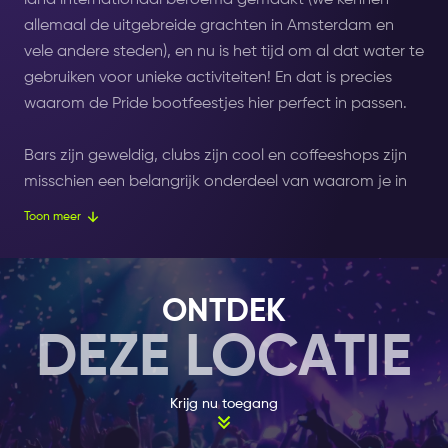
land internationaal beroemd gemaakt (we kennen
allemaal de uitgebreide grachten in Amsterdam en
vele andere steden), en nu is het tijd om al dat water te
gebruiken voor unieke activiteiten! En dat is precies
waarom de Pride bootfeestjes hier perfect in passen.
Bars zijn geweldig, clubs zijn cool en coffeeshops zijn
misschien een belangrijk onderdeel van waarom je in
Amsterdam bent, maar als je jezelf eenmaal een
Toon meer
feestje laat ervaren op het bovendek van een boot die
door de stad vaart, verandert alles.
ONTDEK
Gewapend met geweldige dj’s, geweldige
DEZE LOCATIE
geluidssystemen en alcohol die gemakkelijk uit de tap
stroomt, verlossen de bootfeestjes je van jouw aardse
zorgen en tillen je naar nieuwe niveaus van euforie op
Krijg nu toegang
de golven en geluiden.