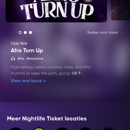
Swipe voor meer
Club Noir
Afro Turn Up
Afro
Afro . Amapiano
High-energy beats, nonstop vibes, and Afro
rhythms to keep the party going! 💃🏾🌴
View and book
Music: Afro . Amapiano
Line-up: TBA
Dress Code: Party Chic
Meer Nightlife Ticket locaties
Age: 18+