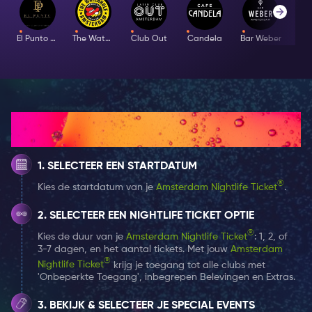
Event Time: 22:00 - 04:00
El Punto Latino
The Waterhole
Club Out
Candela
Bar Weber
Guestlist Information: You will be placed on the
guestlist for this Special Event by selecting it
alongside your Amsterdam Nightlife Ticket. You
can choose one Special Event per day at no
extra cost.
Hoe het werkt
SELECTEER EEN STARTDATUM
®
Kies de startdatum van je
Amsterdam Nightlife Ticket
.
SELECTEER EEN NIGHTLIFE TICKET OPTIE
®
Kies de duur van je
Amsterdam Nightlife Ticket
: 1, 2, of
3-7 dagen, en het aantal tickets. Met jouw
Amsterdam
®
Nightlife Ticket
krijg je toegang tot alle clubs met
'Onbeperkte Toegang', inbegrepen Belevingen en Extras.
BEKIJK & SELECTEER JE SPECIAL EVENTS