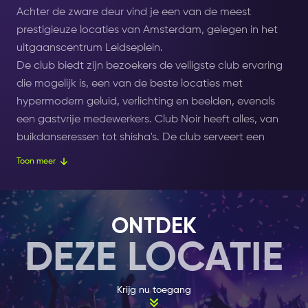
Achter de zware deur vind je een van de meest
prestigieuze locaties van Amsterdam, gelegen in het
uitgaanscentrum Leidseplein.
De club biedt zijn bezoekers de veiligste club ervaring
die mogelijk is, een van de beste locaties met
hypermodern geluid, verlichting en beelden, evenals
een gastvrije medewerkers. Club Noir heeft alles, van
buikdanseressen tot shisha's. De club serveert een
breed scala aan premium drankjes en cocktails,
Toon meer
evenals gratis Wifi.
De grootste dj's draaien Latin, afrobeat en allround
muziek, met begeleidende beelden op de schermen.
ONTDEK
Dance Evenementen, verjaardagsfeestjes,
DEZE LOCATIE
studentenfeest, privéfeesten, bedrijfsfeesten, live
muziek, vergaderingen en meer kunnen allemaal op de
locatie worden gehouden. Bij Club Noir kun je van
Krijg nu toegang
donderdag tot en met zondagavond dansen op