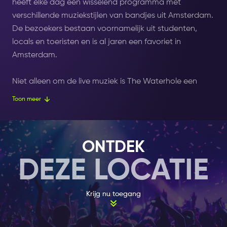
heeft elke dag een wisselend programma met
verschillende muziekstijlen van bandjes uit Amsterdam.
De bezoekers bestaan voornamelijk uit studenten,
locals en toeristen en is al jaren een favoriet in
Amsterdam.
Niet alleen om de live muziek is The Waterhole een
populaire locatie, maar ook om de langste happy hour
Toon meer
van Amsterdam! Een happy hour die maar liefst om
12.00 uur begint en pas eindigd om 21.00 uur. Trek je
beste outfit maar aan en geniet tijdens de happy hour
ONTDEK
en live muziek bij The Waterhole. Shows starten om
DEZE LOCATIE
20.00 uur. Overdag kan je hier ook lekker genieten op
het terras.
Krijg nu toegang
VOOR DE FANATIEKE FANS!
Bij The Waterhole is nog veel meer te beleven dan live
muziek en de happy hour. Voor de fanatieke fans van