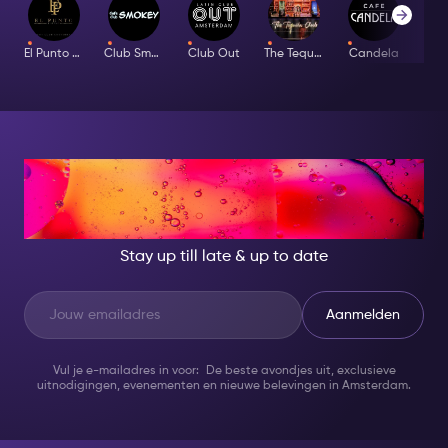
El Punto Latino
Club Smokey
Club Out
The Tequila Club
Candela
Bar
AT NIGHT, BECOME
SOMEONE GREAT!
Stay up till late & up to date
Aanmelden
Vul je e-mailadres in voor: De beste avondjes uit, exclusieve
uitnodigingen, evenementen en nieuwe belevingen in Amsterdam.