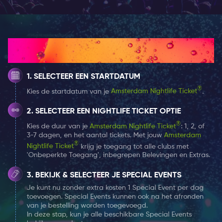
sport is bijna alles te zien door de beschikking over
diverse abonnementen. Voor een dagje
sportwedstrijden kijken met vrienden is dit een zeer
Hoe het werkt
geschikte plek.
SELECTEER EEN STARTDATUM
Misschien ben je geen fan van sportwedstrijden, maar
wel een groot fan van poolen of darten. Er zijn binnen
®
Kies de startdatum van je
Amsterdam Nightlife Ticket
.
bij The Waterhole meerdere pooltafels en dartbanen
SELECTEER EEN NIGHTLIFE TICKET OPTIE
beschikbaar. Kortom een ideale locatie voor een
®
Kies de duur van je
Amsterdam Nightlife Ticket
: 1, 2, of
gezellige ”Live” avondje uit.
3-7 dagen, en het aantal tickets. Met jouw
Amsterdam
®
Nightlife Ticket
krijg je toegang tot alle clubs met
'Onbeperkte Toegang', inbegrepen Belevingen en Extras.
BEKIJK & SELECTEER JE SPECIAL EVENTS
Je kunt nu zonder extra kosten 1 Special Event per dag
toevoegen. Special Events kunnen ook na het afronden
van je bestelling worden toegevoegd.
In deze stap, kun je alle beschikbare Special Events