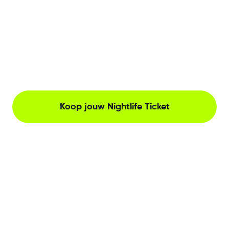
Koop jouw Nightlife Ticket
The Netherlands, Herengracht 221, Amsterdam
Neem contact met ons op