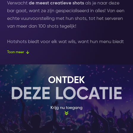
Verwacht
de meest creatieve shots
als je naar deze
bar gaat, want ze zijn gespecialiseerd in alles! Van een
echte vuurvoorstelling met hun shots, tot het serveren
van meer dan 100 shots tegelijk!
Hotshots biedt voor elk wat wils, want hun menu biedt
een enorm scala aan verschillende shots voor elke
Toon meer
smaak. Zoet, zuur, zwak, sterk... ze hebben het
allemaal! Het feest vind plaats van 22.00 tot 04.00 uur
(5.00 uur op zaterdag en zondag), elke dag van de
ONTDEK
week! Een mooie manier om de nacht te beginnen als
DEZE LOCATIE
je het mij vraagt. Dus waar wacht je nog op?
NOT YOUR AVERAGE BAR
Krijg nu toegang
Gin tonics, vodka redbulls, rum cola's zijn allemaal wel
lekker natuurlijk. Maar wanneer ze niets anders meer