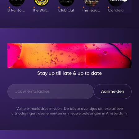
El Punto Latino
The Waterhole
Club Out
The Tequila Club
Candela
Bar
AT NIGHT, BECOME
SOMEONE GREAT!
Stay up till late & up to date
Aanmelden
Vul je e-mailadres in voor: De beste avondjes uit, exclusieve
uitnodigingen, evenementen en nieuwe belevingen in Amsterdam.