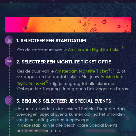
worden dan de klassieke go-to drankjes, wil je een keer
iets nieuws ervaren. Hotshots is de ideale oplossing.
Met een concept dat afwijkt van elke gewone kroeg,
Hoe het werkt
waarbij de signature drankjes uit meer dan 50+
creatieve shots bestaat, is je gewone vrijdagavondje
SELECTEER EEN STARTDATUM
uit zojuist een hele nieuwe ervaring geworden.
®
Kies de startdatum van je
Amsterdam Nightlife Ticket
.
Met je Amsterdam Nightlife Ticket krijg je een gratis
SELECTEER EEN NIGHTLIFE TICKET OPTIE
shotje bij binnenkomst. Dus vergeet niet je ticket te
®
Kies de duur van je
Amsterdam Nightlife Ticket
: 1, 2, of
laten zien! Kies hier je 1, 2,of 7 daags Amsterdam
3-7 dagen, en het aantal tickets. Met jouw
Amsterdam
Nightlife ticket.
®
Nightlife Ticket
krijg je toegang tot alle clubs met
'Onbeperkte Toegang', inbegrepen Belevingen en Extras.
BEKIJK & SELECTEER JE SPECIAL EVENTS
Je kunt nu zonder extra kosten 1 Special Event per dag
toevoegen. Special Events kunnen ook na het afronden
van je bestelling worden toegevoegd.
In deze stap, kun je alle beschikbare Special Events
bekijken en selecteren.