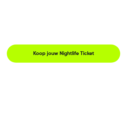
Koop jouw Nightlife Ticket
The Netherlands, Herengracht 221, Amsterdam
Neem contact met ons op