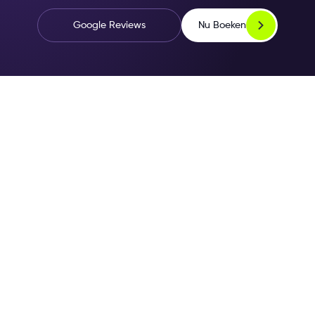
Nu Boeken
Google Reviews