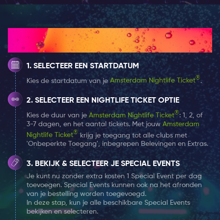
EXPÉRIENCE SILENT DISCO
La
Silent Disco
est un concept innovant où il n’y a pas
de grandes enceintes dans la salle, mais chacun
Hoe het werkt
reçoit un casque sans fil. Celui-ci peut se connecter à
trois canaux différents. Chez Sing Sing, tu trouveras
SELECTEER EEN STARTDATUM
au moins deux DJ, chacun jouant sur son propre
canal. Chaque canal propose un style musical
®
Kies de startdatum van je
Amsterdam Nightlife Ticket
.
différent, donc si ton ami préfère le R&B et toi la
SELECTEER EEN NIGHTLIFE TICKET OPTIE
musique Dance, Sing Sing est l’endroit idéal !
®
Kies de duur van je
Amsterdam Nightlife Ticket
: 1, 2, of
Les couleurs des casques changent en fonction du
3-7 dagen, en het aantal tickets. Met jouw
Amsterdam
canal que tu écoutes, ce qui fait que les DJ
®
Nightlife Ticket
krijg je toegang tot alle clubs met
s’affrontent pour que leur couleur domine la piste de
'Onbeperkte Toegang', inbegrepen Belevingen en Extras.
danse. Le troisième canal est réservé au karaoké, alors
BEKIJK & SELECTEER JE SPECIAL EVENTS
demande ta chanson préférée, attrape le micro et
Je kunt nu zonder extra kosten 1 Special Event per dag
chante en chœur !
toevoegen. Special Events kunnen ook na het afronden
Lorsque tu enlèves ton casque, tu peux entendre de la
van je bestelling worden toegevoegd.
In deze stap, kun je alle beschikbare Special Events
musique de fond et discuter tranquillement avec tes
bekijken en selecteren.
amis, sans avoir à crier par-dessus la musique. C’est