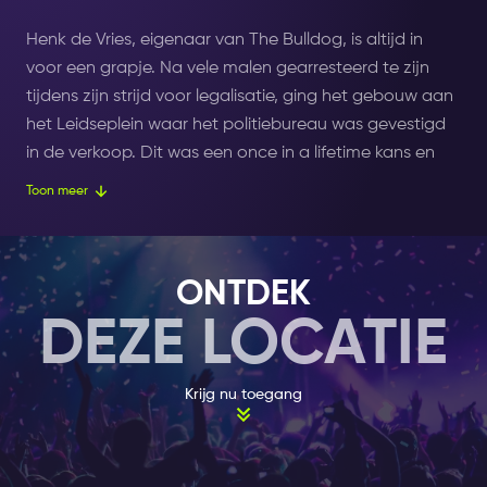
Henk de Vries, eigenaar van The Bulldog, is altijd in
voor een grapje. Na vele malen gearresteerd te zijn
tijdens zijn strijd voor legalisatie, ging het gebouw aan
het Leidseplein waar het politiebureau was gevestigd
in de verkoop. Dit was een once in a lifetime kans en
Henk twijfelde er geen moment aan. Hij heeft het
Toon meer
gebouw gekocht! En op een gedenkwaardige dag
genaamd April Fool's Day, opende Henk Grand Cafe
The Bulldog Palace met de coffeeshop Ex-Police
ONTDEK
Station ernaast.
DEZE LOCATIE
The palace is de plek waar je moet zijn als je alles wilt
hebben. Er zijn in totaal drie ingangen: aan de
Krijg nu toegang
rechterzijde een ingang voor de coffeeshop, aan de
linkerzijde is de ingang voor de souvenirshop en in het
midden kom je in de Palace.