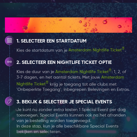
In dit prachtige gebouw organiseert The Bulldog
verschillende evenementen dus houdt de agenda in de
Hoe het werkt
gaten, er mag binnen ook heerlijk gras gerookt
worden.
SELECTEER EEN STARTDATUM
THE NIGHTCLUB
®
Kies de startdatum van je
Amsterdam Nightlife Ticket
.
The Bulldog Palace is the place to be voor een
SELECTEER EEN NIGHTLIFE TICKET OPTIE
avondje uit in Amsterdam. Het barpersoneel staat
®
Kies de duur van je
Amsterdam Nightlife Ticket
: 1, 2, of
voor je klaar met jouw favorieten dranken, ze hebben
3-7 dagen, en het aantal tickets. Met jouw
Amsterdam
voor ieder wat wils, denk aan verschillende soorten
®
Nightlife Ticket
krijg je toegang tot alle clubs met
wijn, bier, shotjes en cocktails.
'Onbeperkte Toegang', inbegrepen Belevingen en Extras.
BEKIJK & SELECTEER JE SPECIAL EVENTS
The Palace is erg populair bij internationale sterren. In
Je kunt nu zonder extra kosten 1 Special Event per dag
The Palace gebeurt altijd wat leuks, op maandag,
toevoegen. Special Events kunnen ook na het afronden
dinsdag en donderdag is het karaoke avond, op
van je bestelling worden toegevoegd.
In deze stap, kun je alle beschikbare Special Events
woensdagavond kan je genieten van de muziek van
bekijken en selecteren.
de Nederlandse jazzlegende Hans Dulfer. Op zondag