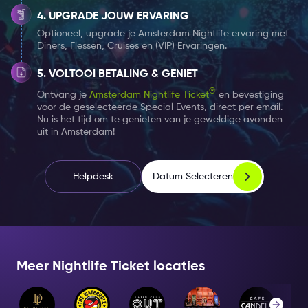
UPGRADE JOUW ERVARING
er is live muziek en op de vrijdag en zaterdagavond is
Optioneel, upgrade je Amsterdam Nightlife ervaring met
het club night met een DJ in de Bulldog Palace.
Diners, Flessen, Cruises en (VIP) Ervaringen.
The Bulldog Palace is overdag de plek voor jou om
VOLTOOI BETALING & GENIET
lekker te lunchen of dineren met een lekkere milkshake,
®
Ontvang je
Amsterdam Nightlife Ticket
en bevestiging
en in de avond wordt het omgetoverd tot nachtclub.
voor de geselecteerde Special Events, direct per email.
Nu is het tijd om te genieten van je geweldige avonden
Het nachtclub is 7 dagen per week geopend waarbij je
uit in Amsterdam!
iedere avond kan genieten van verschillende
muziekgenres en DJ’s.
Datum Selecteren
Helpdesk
Een avond in The Bulldog Palace staat voor een avond
met veel mooie herinneringen. Bovendien geniet je
iedere avond gratis toegang tot The Bulldog Palace
met jouw
Amsterdam Nightlife Ticket
.
Meer Nightlife Ticket locaties
Kies hier jouw 1, 2 of 7 dagen
Nightlife Ticket
en voeg
de speciale evenementen toe die u graag wilt