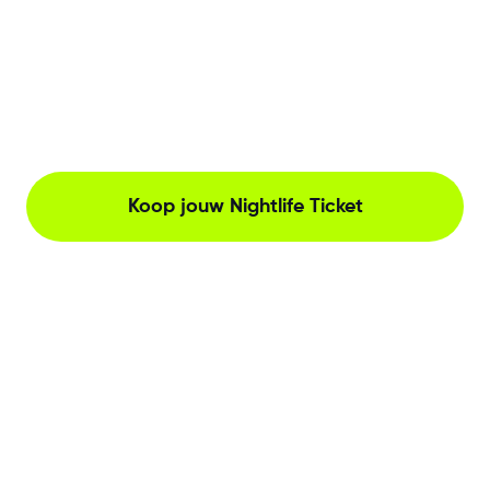
Koop jouw Nightlife Ticket
The Netherlands, Herengracht 221, Amsterdam
Neem contact met ons op