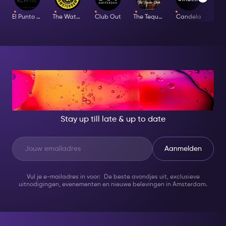
bijwonen - zonder extra kosten.
El Punto Latino
The Waterhole
Club Out
The Tequila Club
Candela
Bar
AT NIGHT, BECOME
SOMEONE GREAT!
Stay up till late & up to date
Aanmelden
Vul je e-mailadres in voor: De beste avondjes uit, exclusieve
uitnodigingen, evenementen en nieuwe belevingen in Amsterdam.