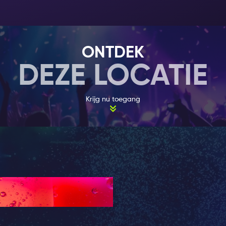
Een authentieke Bierproeverij
Inclusief in je
Amsterdam Nightlife Ticket
, is de kans 
Bier Proef Ervaring te proberen. De Bier Proef Ervaring b
met vrienden en families die Amsterdam ontdekken, o
ONTDEK
met een mooie selectie van heerlijke speciaalbiertjes. G
DEZE LOCATIE
biertjes proeven van 15 cl. per glas. Om de smaken van
komen, wordt ieder biertje geserveerd met een selectie
Ieder biertje komt met een korte uitleg van de getra
Krijg nu toegang
over de bieren. De rest van de proef ervaring is om na
te stellen, meer hapjes of bier te bestellen, en te rela
jouw Nightlife Ticket.
Onthoudt, met je
Amsterdam Nightlife Ticket
kun je g
Delirium Cafe en krijg een tweede gratis! Twee voor de
Geniet van deze voordelen en meer met je ticket, en 