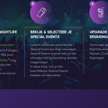
NIGHTLIFE
BEKIJK & SELECTEER JE
UPGRADE
SPECIAL EVENTS
ERVARIN
msterdam
Je kunt nu zonder extra kosten 1
Optioneel, u
Special Event per dag toevoegen.
Nightlife erv
2, of 3-7 dagen,
Special Events kunnen ook na het
Flessen, Cruis
. Met jouw
afronden van je bestelling worden
Ervaringen.
®
Ticket
krijg
toegevoegd.
lubs met
In deze stap, kun je alle
',
beschikbare Special Events
n en Extras.
bekijken en selecteren.