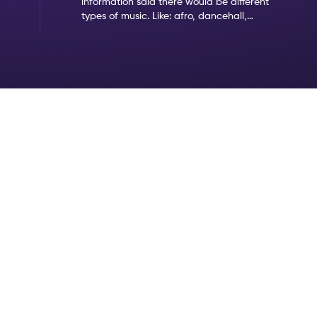
information said there would be different
types of music. Like: afro, dancehall,
amapiano. But when we came it was clear
that the only music type was amapiano.
That's not my favorite type of music.