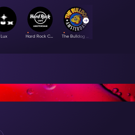
Lux
Hard Rock Cafe
The Bulldog Palace
Ibiza Lounge
E GREAT!