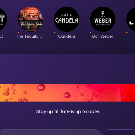
ut
The Tequila Club
Candela
Bar Weber
T, BECOME SOMEON
Stay up till late & up to date