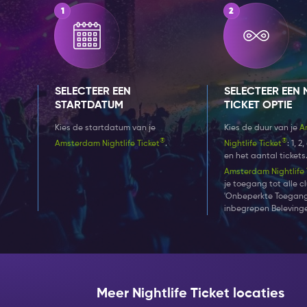
SELECTEER EEN
SELECTEER EEN 
STARTDATUM
TICKET OPTIE
Kies de startdatum van je
Kies de duur van je
A
®
®
Amsterdam Nightlife Ticket
.
Nightlife Ticket
: 1, 
en het aantal tickets
Amsterdam Nightlife 
je toegang tot alle c
'Onbeperkte Toegang
inbegrepen Belevinge
Meer Nightlife Ticket locaties