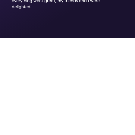
everything went great, my friends and I were
delighted!