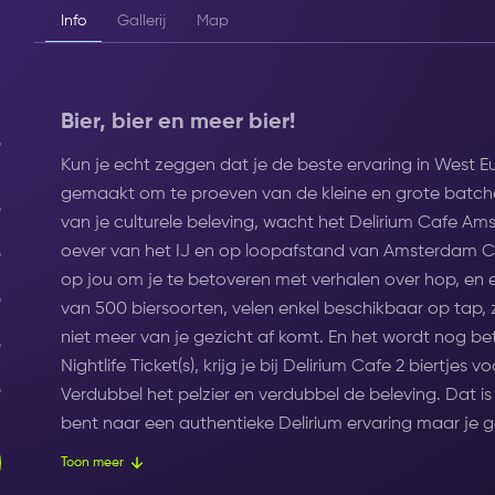
Info
Gallerij
Map
Bier, bier en meer bier!
Kun je echt zeggen dat je de beste ervaring in West E
gemaakt om te proeven van de kleine en grote batches
van je culturele beleving, wacht het Delirium Cafe Am
oever van het IJ en op loopafstand van Amsterdam Ce
op jou om je te betoveren met verhalen over hop, en 
van 500 biersoorten, velen enkel beschikbaar op tap,
niet meer van je gezicht af komt. En het wordt nog 
Nightlife Ticket(s), krijg je bij Delirium Cafe 2 biertjes v
Verdubbel het pelzier en verdubbel de beleving. Dat is 
bent naar een authentieke Delirium ervaring maar je g
dan kun je alsnog genieten van een 2 biertjes voor de 
Toon meer
Ticket, en misschien nog een namiddag snack nemen, a