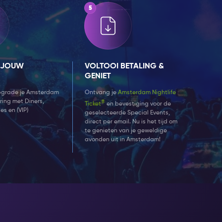
 JOUW
VOLTOOI BETALING &
G
GENIET
pgrade je Amsterdam
Ontvang je
Amsterdam Nightlife
aring met Diners,
®
Ticket
en bevestiging voor de
es en (VIP)
geselecteerde Special Events,
direct per email. Nu is het tijd om
te genieten van je geweldige
avonden uit in Amsterdam!