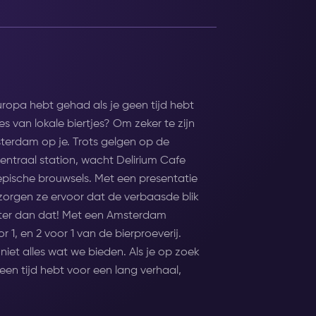
uropa hebt gehad als je geen tijd hebt
 van lokale biertjes? Om zeker te zijn
sterdam op je. Trots gelgen op de
ntraal station, wacht Delirium Cafe
epische brouwsels. Met een presentatie
 zorgen ze ervoor dat de verbaasde blik
beter dan dat! Met een Amsterdam
oor 1, en 2 voor 1 van de bierproeverij.
niet alles wat we bieden. Als je op zoek
een tijd hebt voor een lang verhaal,
prijs van 1 met je Amsterdam Nightlife
ls je er toch bent.