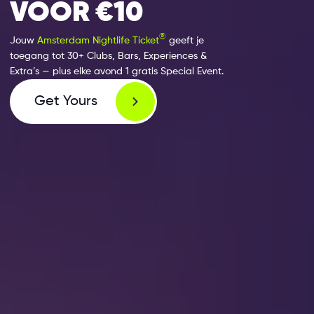
VOOR €10
®
Jouw
Amsterdam Nightlife Ticket
geeft je
toegang tot 30+ Clubs, Bars, Experiences &
Extra’s — plus elke avond 1 gratis Special Event.
Get Yours