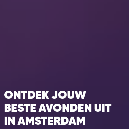
ONTDEK JOUW
BESTE AVONDEN UIT
IN AMSTERDAM