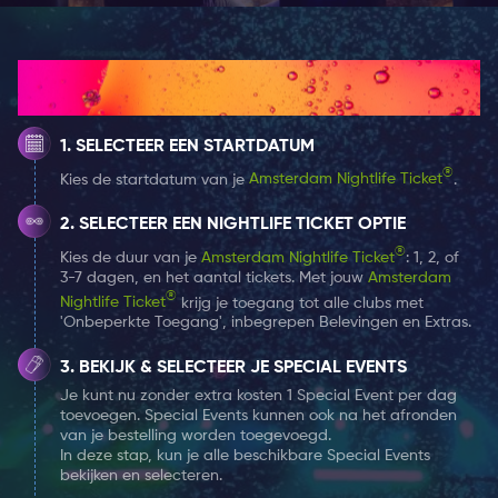
events zoals Awakenings, Sensation, Defqon.1 en
DGTL. Hun expertise in licht, geluid en storytelling komt
in elke ruimte tot leven.
Hoe het werkt
Met het Amsterdam Nightlife Ticket krijg je toegang tot
SELECTEER EEN STARTDATUM
een speciale aanbieding waarbij je met twee personen
kunt genieten van deze experience voor de prijs van
®
Kies de startdatum van je
Amsterdam Nightlife Ticket
.
één ticket.
SELECTEER EEN NIGHTLIFE TICKET OPTIE
®
Kies de duur van je
Amsterdam Nightlife Ticket
: 1, 2, of
AMAZE is perfect om in de middag of vooravond te
3-7 dagen, en het aantal tickets. Met jouw
Amsterdam
bezoeken voordat je de stad in gaat. Het brengt je
®
Nightlife Ticket
krijg je toegang tot alle clubs met
meteen in de juiste vibe, waardoor je avond naadloos
'Onbeperkte Toegang', inbegrepen Belevingen en Extras.
overgaat in het nachtleven van Amsterdam.
BEKIJK & SELECTEER JE SPECIAL EVENTS
Je kunt nu zonder extra kosten 1 Special Event per dag
toevoegen. Special Events kunnen ook na het afronden
van je bestelling worden toegevoegd.
In deze stap, kun je alle beschikbare Special Events
bekijken en selecteren.