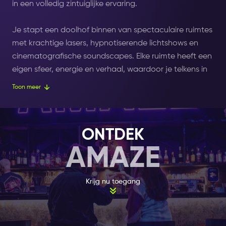
in een volledig zintuiglijke ervaring.
Je stapt een doolhof binnen van spectaculaire ruimtes
met krachtige lasers, hypnotiserende lichtshows en
cinematografische soundscapes. Elke ruimte heeft een
eigen sfeer, energie en verhaal, waardoor je telkens in
een compleet nieuwe wereld terecht komt.
Toon meer
De experience vindt plaats in een voormalig industrieel
warehouse en voelt eerder als een futuristisch
ONTDEK
audiovisueel avontuur dan als een tentoonstelling.
AMAZE
Verspreid over 3.000 m² ontdek je meerdere werelden
die je zintuigen continu prikkelen. In ongeveer 90
minuten word je volledig meegenomen uit de realiteit.
Krijg nu toegang
AMAZE is ontwikkeld door ID&T, bekend van
toonaangevende elektronische muziek- en dance