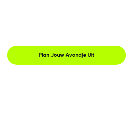
Plan Jouw Avondje Uit
The Netherlands, Herengracht 221, Amsterdam
Neem contact met ons op