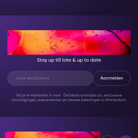
lopen naar een vervoersmiddel.
Met het
Amsterdam
Nightlife ticket
hopen we dat je de beste en
gemakkelijkste ervaring hebt. We zijn trots om samen
te werken met Bolt om dit te kunnen bieden.
AT NIGHT, BECOME
SOMEONE GREAT!
Stay up till late & up to date
Aanmelden
Vul je e-mailadres in voor: De beste avondjes uit, exclusieve
uitnodigingen, evenementen en nieuwe belevingen in Amsterdam.