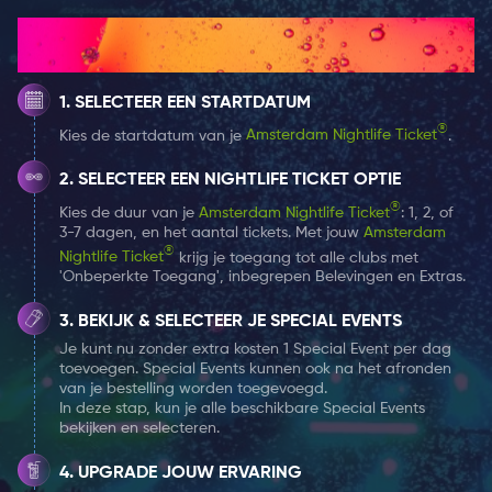
duurde ook onredelijk lang om een taxi te
Hoe het werkt
bemachtigen, wat resulteerde in een vreselijk slechte
klantervaring. In een poging om dit probleem op te
SELECTEER EEN STARTDATUM
lossen, bouwde Markus Villig (toen 19-jarige) de eerste
versie van de Bolt-app. Het product werd gelanceerd
®
Kies de startdatum van je
Amsterdam Nightlife Ticket
.
met 50 chauffeurs aan boord, die hij persoonlijk
SELECTEER EEN NIGHTLIFE TICKET OPTIE
rekruteerde en meteen succesvol was. Tot op de dag
®
Kies de duur van je
Amsterdam Nightlife Ticket
: 1, 2, of
van vandaag is Bolt nu het snelst groeiende
3-7 dagen, en het aantal tickets. Met jouw
Amsterdam
vervoerders platform ter wereld, met meer dan 50
®
Nightlife Ticket
krijg je toegang tot alle clubs met
miljoen gebruikers in meer dan 40 landen. Bolt biedt
'Onbeperkte Toegang', inbegrepen Belevingen en Extras.
ook micromobiliteitsverhuur, autodelen en
BEKIJK & SELECTEER JE SPECIAL EVENTS
voedselbezorgdiensten aan via Bolt Food.
Je kunt nu zonder extra kosten 1 Special Event per dag
toevoegen. Special Events kunnen ook na het afronden
AMSTERDAM NIGHTLIFE TICKET
van je bestelling worden toegevoegd.
In deze stap, kun je alle beschikbare Special Events
VOORDELEN
bekijken en selecteren.
Heb jij ook regelmatig een taxi nodig richting het
UPGRADE JOUW ERVARING
uitgaan of juist de weg terug na het uitgaan? Dat is