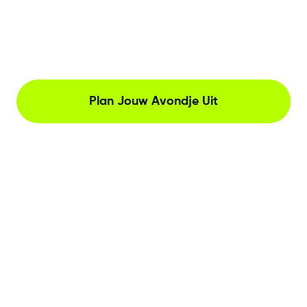
Plan Jouw Avondje Uit
The Netherlands, Herengracht 221, Amsterdam
Neem contact met ons op
Amsterdam Nightlife Tips