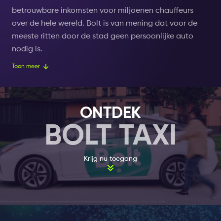
betrouwbare inkomsten voor miljoenen chauffeurs
over de hele wereld. Bolt is van mening dat voor de
meeste ritten door de stad geen persoonlijke auto
nodig is.
Toon meer
Bij Bolt bouwen ze aan een toekomst waarin mensen
niet langer gedwongen worden een auto te kopen om
zich te verplaatsen. Waar mensen de vrijheid hebben
ONTDEK
om on-demand gebruik te maken van vervoer. Hierbij
BOLT TAXI
wordt voor elke gelegenheid het beste voertuig
gekozen voor de persoon die in een bolt taxi stapt. De
producten en diensten van Bolt zijn ontworpen om op
Krijg nu toegang
een betaalbare, veilige en duurzame manier een
betrouwbare oplossing te bieden voor wereldwijde
logistieke problemen.
De taxirit was in 2013 niet alleen duur, maar het