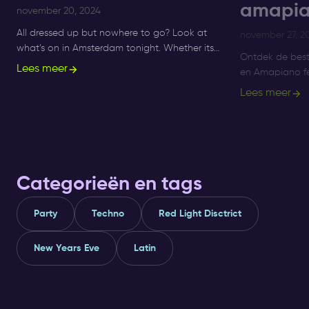
amapia
november 20, 2024
All dressed up but nowhere to go? Look at
november 27, 2
what’s on in Amsterdam tonight. Whether its
Ontdek de bes
Sunday, Monday or Saturday- there is always
Lees meer
en Amapiano fe
something to do and to see.
Supperclub, gen
Lees meer
R&B en Amapia
Categorieën en tags
Party
Techno
Red Light Disctrict
New Years Eve
Latin