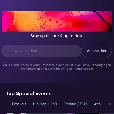
AT NIGHT, BECOME
SOMEONE GREAT!
Stay up till late & up to date
Aanmelden
Vul je e-mailadres in voor: De beste avondjes uit, exclusieve uitnodigingen,
evenementen en nieuwe belevingen in Amsterdam.
Top Special Events
Festivals
Hip Hop / RnB
Techno / EDM
Afro
Hou