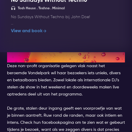
No Sundays Without Techno
Tech House . Techno . Minimal
No Sundays Without Techno bij John Doe!
No Sundays Without Techno is het wekelijkse
View and book
evenement dat het weekend levendig houdt. Met
top-dj's en een opwindende sfeer verandert John
Doe de zondag in een paradijs voor
technoliefhebbers.
10. OT301
Deze non-profit organisatie gelegen vlak naast het
John Doe is de plek waar muziek en licht
beroemde Vondelpark wil haar bezoekers iets unieks, divers
samenkomen. Met zijn high-end lichttechnologie
tilt John Doe de clubervaring naar een heel
en betaalbaars bieden. Zowel lokale als internationale DJ's
nieuw niveau. Met de beste premium dranken,
stelen de show in het weekend en doordeweeks maken live
cocktails en een uniek interieur biedt John Doe
optredens deel uit van het programma.
nachten om nooit te vergeten en is het een
waardevolle toevoeging aan het Amsterdamse
De grote, stalen deur ingang geeft een voorproefje van wat
nachtleven.
je binnen aantreft. Ruw rond de randen, maar ook intiem en
Muziek: Tech House, Techno, MinimalLine-
intens. Check hun facebookpagina om te zien wat er gebeurt
up: Amsterdam's Finest - John Doe
tijdens je bezoek, want als we zeggen divers is dat precies
ResidenceDress Code: CasualLeeftijd: 18+Event