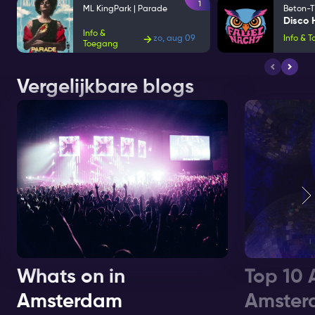
1
ML KingPark | Parade
Beton-T
Info &
zo, aug 09
Info & 
Toegang
Vergelijkbare blogs
Whats on in
Top 10 
Amsterdam
Amster