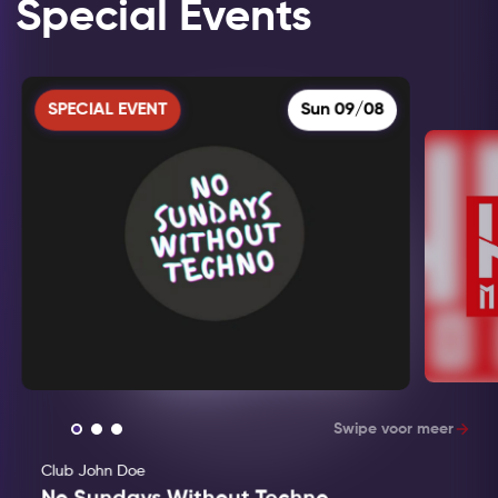
Special Events
SPECIAL EVENT
Sun 09/08
Swipe voor meer
Club John Doe
Techno 