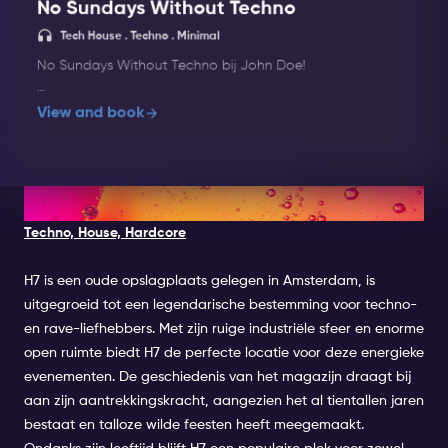
No Sundays Without Techno
Techno 
Tech House . Techno . Minimal
No Sundays Without Techno bij John Doe!
No Sundays Without Techno is het wekelijkse
View and book
evenement dat het weekend levendig houdt. Met
top-dj's en een opwindende sfeer verandert John
Doe de zondag in een paradijs voor
technoliefhebbers.
2. H7 WAREHOUSE
Techno, House, Hardcore
John Doe is de plek waar muziek en licht
samenkomen. Met zijn high-end lichttechnologie
tilt John Doe de clubervaring naar een heel
H7 is een oude opslagplaats gelegen in Amsterdam, is
nieuw niveau. Met de beste premium dranken,
uitgegroeid tot een legendarische bestemming voor techno-
cocktails en een uniek interieur biedt John Doe
en rave-liefhebbers. Met zijn ruige industriële sfeer en enorme
nachten om nooit te vergeten en is het een
open ruimte biedt H7 de perfecte locatie voor deze energieke
waardevolle toevoeging aan het Amsterdamse
evenementen. De geschiedenis van het magazijn draagt bij
nachtleven.
aan zijn aantrekkingskracht, aangezien het al tientallen jaren
Muziek: Tech House, Techno, MinimalLine-
bestaat en talloze wilde feesten heeft meegemaakt.
up: Amsterdam's Finest - John Doe