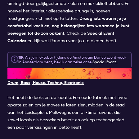
omringd door gelijkgestemde zielen en muziekliefhebbers. En
hoewel het interieur allesbehalve grungy is, hoeven
feestgangers zich niet op te tutten.
Draag iets waarin je je
comfortabel voelt en, nog belangrijker, iets waarmee je kunt
bewegen tot de zon opkomt.
Check de
Special Event
Calendar
en kijk wat Panama voor jou te bieden heeft.
TIP:
Als je in oktober tijdens de Amsterdam Dance Event week
in Amsterdam bent, bekijk dan zeker onze
Special Event
kalender
en krijg toegang tot de beste ADE techno events in
4. MELKWEG
clubs zoals:
Joh
n Doe
,
Club Atelier
,
Panama
,
Melkweg
&
Het
Sieraad
Drum, Bass, House, Techno, Electronic
Het heeft de looks en de locatie. Een oude fabriek met twee
aparte zalen om je moves te laten zien, midden in de stad
aan het Leidseplein. Melkweg is een all-time favoriet die
zowel locals als bezoekers bevalt en ook op technogebied
een paar verrassingen in petto heeft.