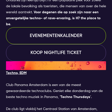
Ondanks zijn leeftijd blijft H7 een populaire plek voor zowel
ResidenceDress Code: CasualLeeftijd: 18+Event
Tijd: 23:00 - 04:00 (be inside before 1 AM)
de lokale bevolking als toeristen, die mensen van over de hele
wereld aantrekt.
Voor degenen die op zoek zijn naar een
Gastenlijst info: Door dit Special Event te
onvergetelijke techno- of rave-ervaring, is H7 the place to
selecteren naast je Amsterdam Nightlife Ticket,
be
.
wordt je op de gastenlijst voor het evenement
geplaatst. Je kunt per dag één Special Event
EVENEMENTENKALENDER
kiezen zonder extra. kosten.
KOOP NIGHTLIFE TICKET
3. CLUB PANAMA
Techno, EDM
Club Panama Amsterdam is een van de meest
gewaardeerde technoclubs. Geniet elke donderdag van de
beste techno muziek in Panama,
'Techno Thursdays'.
De club ligt vlakbij het Centraal Station van Amsterdam,