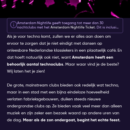
Amsterdam Nightlife geeft toegang tot meer dan 30
nachtclubs met het
Amsterdam Nightlife Ticket
. Dit is inclusief
1, 2 of 3-7 dagen toegang tot de beste Techno Clubs in
Als je voor techno komt, zullen we er alles aan doen om
Amsterdam, verschillende belevingen en extra's voor slechts
€10.
ervoor te zorgen dat je niet eindigt met dansen op
onleesbare Nederlandse klassiekers in een plaatselijk café. En
dat hoeft natuurlijk ook niet, want
Amsterdam heeft een
behoorlijk aantal technoclubs
. Maar waar vind je de beste?
Wij laten het je zien!
De grote, mainstream clubs bieden ook redelijk wat techno,
maar in een stad met een bijna eindeloze hoeveelheid
verlaten fabrieksgebouwen, duiken steeds nieuwe
ondergrondse clubs op. Ze bieden vaak veel meer dan alleen
muziek en zijn zeker een bezoek waard op andere uren van
de dag.
Maar als de zon ondergaat, begint het echte feest.