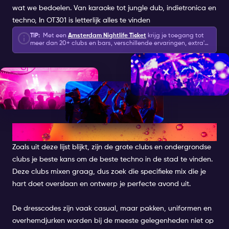
Tijd: 23:00 - 04:00 (be inside before 1 AM)
wat we bedoelen. Van karaoke tot jungle dub, indietronica en
techno, In OT301 is letterlijk alles te vinden
Gastenlijst info: Door dit Special Event te
TIP:
Met een
Amsterdam Nightlife Ticket
krijg je toegang tot
selecteren naast je Amsterdam Nightlife Ticket,
meer dan 20+ clubs en bars, verschillende ervaringen, extra's
voor het nachtleven, welkomstdrankjes/shots, en 2 speciale
wordt je op de gastenlijst voor het evenement
uitgaansarrangementen: Champagne fles & Canal Cruise!
geplaatst. Je kunt per dag één Special Event
kiezen zonder extra. kosten.
GROTER IS BETER
Zoals uit deze lijst blijkt, zijn de grote clubs en ondergrondse
clubs je beste kans om de beste techno in de stad te vinden.
Deze clubs mixen graag, dus zoek die specifieke mix die je
hart doet overslaan en ontwerp je perfecte avond uit.
De dresscodes zijn vaak casual, maar pakken, uniformen en
overhemdjurken worden bij de meeste gelegenheden niet op