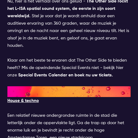
Nu, hier is het verhaal over ons geluid -
The Other Side rockt
het L-ISA spatial sound system, de eerste in zijn soort
wereldwijd.
Stel je voor dat je wordt omhuld door een
auditieve ervaring van 360 graden, waar de muziek je
omringt en de nacht naar een geheel nieuw niveau tilt. Het is
alsof je in de muziek bent, en geloof ons, je gaat ervan
houden.
Klaar om het beste te ervaren dat The Other Side te bieden
heeft? Mis de opwindende Special Events niet - bekijk hier
onze
Special Events Calendar en boek nu uw tickets.
8. SHELTER
House & techno
Een relatief nieuwe ondergrondse ruimte in de stad die
letterlijk onder de oppervlakte ligt. Ga de trap op door het
enorme luik en je bevindt je recht onder de hoge
Amsterdamse Toren, een nieuw stadsicoon.