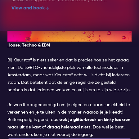
the now well-known recipe: dance, flirt and enjoy
View and book
the tastiest Música Latina, then and now. The
Fiesta Macumba Soundsystem & friends bombard
the dance floor with a Molotov cocktail of exotic
sounds: Reggaeton, Salsa, Bachata, Merengue,
5. KLEURSTOFF
Cumbia, Trap Latino, Baile Funk... everything is
House, Techno & EBM
thrown into the blender with a steaming dance
floor as a result!
Bij Kleurstoff is niets zeker en dat is precies hoe ze het graag
Music: Latin
zien. De LGBTQ-vriendelijkste plek van alle technoclubs in
Amsterdam, maar wat Kleurstoff echt wil is dicht bij iedereen
Line-up: TBA
staan. Dat betekent dat de enige regel die ze gesteld
hebben is dat iedereen welkom en vrij is om te zijn wie ze zijn.
Dress Code: Party Chic
Je wordt aangemoedigd om je eigen en elkaars uniekheid te
Age: 18+
verkennen en je te uiten in de manier waarop je je kleedt!
Event Time: 23:30 - 05:00
Buitensporig is goed, dus
trek je glitterbroek en kinky laarzen
maar uit de kast of draag helemaal niets
. Doe wel je best,
Guestlist Information: You will be placed on the
want anders kom je niet voorbij de ingang.