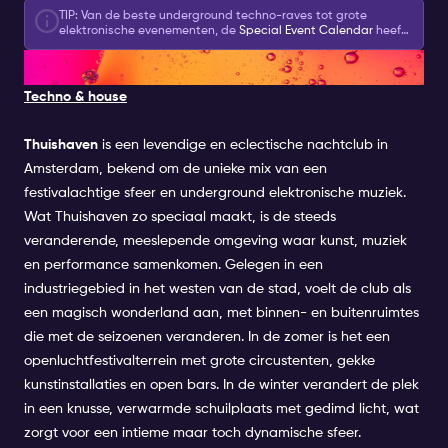
guestlist for this Special Event by selecting it
TIP: Van de beste underground techno-raves tot grote
alongside your Amsterdam Nightlife Ticket. You
elektronische evenementen, de
Special Event Calendar
heeft
can choose one Special Event per day at no
het allemaal. Bekijk het en ontdek nog meer evenementen in
6. THUISHAVEN
de stad.
extra cost.
Techno & house
Thuishaven
is een levendige en eclectische nachtclub in
Amsterdam, bekend om de unieke mix van een
festivalachtige sfeer en underground elektronische muziek.
Wat Thuishaven zo speciaal maakt, is de steeds
veranderende, meeslepende omgeving waar kunst, muziek
en performance samenkomen. Gelegen in een
industriegebied in het westen van de stad, voelt de club als
een magisch wonderland aan, met binnen- en buitenruimtes
die met de seizoenen veranderen. In de zomer is het een
openluchtfestivalterrein met grote circustenten, gekke
kunstinstallaties en open bars. In de winter verandert de plek
in een knusse, verwarmde schuilplaats met gedimd licht, wat
zorgt voor een intieme maar toch dynamische sfeer.