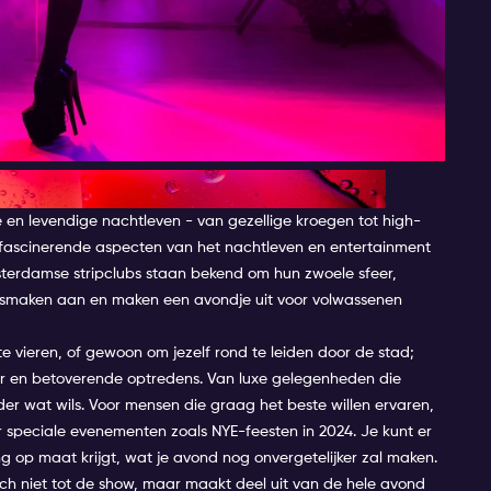
e en levendige nachtleven - van gezellige kroegen tot high-
e fascinerende aspecten van het nachtleven en entertainment
sterdamse stripclubs staan bekend om hun zwoele sfeer,
el smaken aan en maken een avondje uit voor volwassenen
 te vieren, of gewoon om jezelf rond te leiden door de stad;
er en betoverende optredens. Van luxe gelegenheden die
ieder wat wils. Voor mensen die graag het beste willen ervaren,
or speciale evenementen zoals
NYE-feesten in 2024
. Je kunt er
ng op maat krijgt, wat je avond nog onvergetelijker zal maken.
ch niet tot de show, maar maakt deel uit van de hele avond