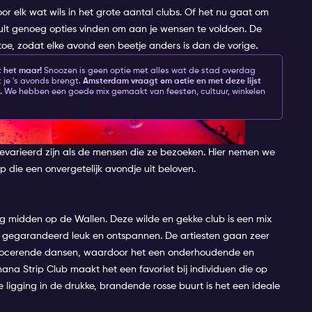
 voor elk wat wils in het grote aantal clubs. Of het nu gaat om
ult genoeg opties vinden om aan je wensen te voldoen. De
r toe, zodat elke avond een beetje anders is dan de vorige
.
 het maar!
Snoozen is geen optie met alles wat de stad overdag
t je 's avonds brengt.
Amsterdam vraagt om actie en met deze lijst
.
We hebben een goede mix gemaakt van feesten, cultuur, winkelen
dam
gevarieerd zijn als de mensen die ze bezoeken. Hier nemen we
p die een onvergetelijk avondje uit beloven
.
g midden op de Wallen. Deze wilde en gekke club is een mix
r is gegarandeerd leuk en ontspannen. De artiesten gaan zeer
ovocerende dansen, waardoor het een onderhoudende en
ana Strip Club maakt het een favoriet bij individuen die op
 ligging in de drukke, brandende rosse buurt is het een ideale