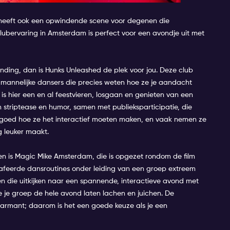
t heeft ook een opwindende scene voor degenen die
pclubervaring in Amsterdam is perfect voor een avondje uit met
nding, dan is Hunks Unleashed de plek voor jou. Deze club
 mannelijke dansers die precies weten hoe ze je aandacht
r is hier een en al feestvieren, losgaan en genieten van een
 striptease en humor, samen met publieksparticipatie, die
l goed hoe ze het interactief moeten maken, en vaak nemen ze
 leuker maakt.
en is Magic Mike Amsterdam, die is opgezet rondom de film
rafeerde dansroutines onder leiding van een groep extreem
en die uitkijken naar een spannende, interactieve avond met
 je groep de hele avond laten lachen en juichen. De
harmant; daarom is het een goede keuze als je een