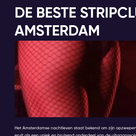
DE BESTE STRIPCL
AMSTERDAM
Het Amsterdamse nachtleven staat bekend om zijn opzwepend
eruit als een uniek en bruisend onderdeel van de uitgaansscè