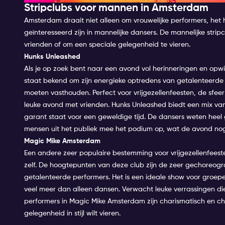
Stripclubs voor mannen in Amsterdam
Amsterdam draait niet alleen om vrouwelijke performers, he
geïnteresseerd zijn in mannelijke dansers. De mannelijke stri
vrienden of om een speciale gelegenheid te vieren.
Hunks Unleashed
Als je op zoek bent naar een avond vol herinneringen en opwi
staat bekend om zijn energieke optredens van getalenteerde
moeten vasthouden. Perfect voor
vrijgezellenfeesten
, de sfee
leuke avond met vrienden. Hunks Unleashed biedt een mix van
garant staat voor een geweldige tijd. De dansers weten hee
mensen uit het publiek mee het podium op, wat de avond nog
Magic Mike Amsterdam
Een andere zeer populaire bestemming voor vrijgezellenfeest
zelf. De hoogtepunten van deze club zijn de zeer gechoreog
getalenteerde performers. Het is een ideale show voor groep
veel meer dan alleen dansen. Verwacht leuke verrassingen die
performers in Magic Mike Amsterdam zijn charismatisch en c
gelegenheid in stijl wilt vieren.