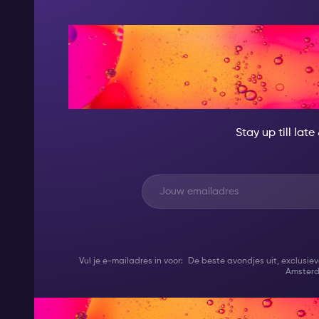
AT NIGHT, BE
GRE
Stay up till lat
Vul je e-mailadres in voor: De beste avondjes uit, exclusi
Amster
Stripclubs voor mannen in Am