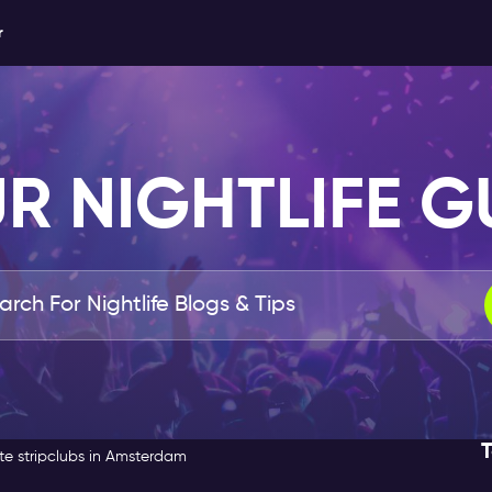
r
R NIGHTLIFE G
T
e stripclubs in Amsterdam