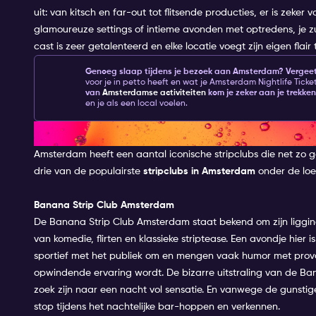
uit: van kitsch en far-out tot flitsende producties, er is zeker
glamoureuze settings of intieme avonden met optredens, je z
cast is zeer getalenteerd en elke locatie voegt zijn eigen flai
Genoeg slaap tijdens je bezoek aan Amsterdam?
Vergeet
voor je in petto heeft en wat je Amsterdam Nightlife Ticke
van
Amsterdamse activiteiten
kom je zeker aan je trekken
en je als een local voelen.
De beste stripclubs in Amster
Amsterdam heeft een aantal iconische stripclubs die net zo 
drie van de populairste
stripclubs in Amsterdam
onder de loe
Banana Strip Club Amsterdam
De Banana Strip Club Amsterdam staat bekend om zijn liggin
van komedie, flirten en klassieke striptease. Een avondje hie
sportief met het publiek om en mengen vaak humor met pr
opwindende ervaring wordt. De bizarre uitstraling van de Ban
zoek zijn naar een nacht vol sensatie. En vanwege de gunstige
stop tijdens het nachtelijke bar-hoppen en verkennen.