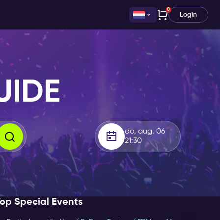
0
Login
UIDE
do, aug. 06
21:30
op Special Events