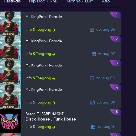
Festivals
Hip Hop / RnB
Techno / EDM
Afro
House
1
ML KingPark | Parade
Info & Toegang
do, aug 06
2
ML KingPark | Parade
Info & Toegang
vr, aug 07
3
ML KingPark | Parade
Info & Toegang
za, aug 08
4
ML KingPark | Parade
Info & Toegang
zo, aug 09
5
Beton-T | FABELNACHT
Disco House . Funk House
Info & Toegang
za, aug 15