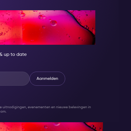
COME SOMEONE
AT!
e & up to date
Aanmelden
eve uitnodigingen, evenementen en nieuwe belevingen in
dam.
sterdam