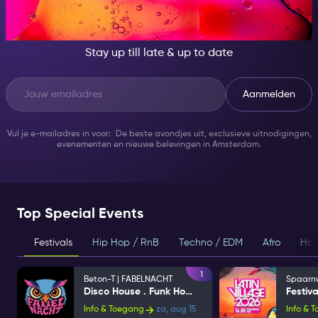
SOMEONE GREAT!
Stay up till late & up to date
Aanmelden
Vul je e-mailadres in voor: De beste avondjes uit, exclusieve uitnodigingen,
evenementen en nieuwe belevingen in Amsterdam.
Top Special Events
Festivals
Hip Hop / RnB
Techno / EDM
Afro
Hou
1
Beton-T | FABELNACHT
Disco House . Funk House
Info & Toegang
za, aug 15
Info & 