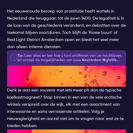
Het eeuwenoude beroep van prostitutie heeft wortels in
Nederland die teruggaan tot de jaren 1400. De legaliteit is in
de loop van de geschiedenis veranderd, en debatten over de
toekomst blijven voortduren. Toch blijft de 'Rosse buurt' of
Red Light District Amsterdam open en biedt het veel meer
dan alleen intieme diensten.
Tip
: Lees alles en leer hoe u kunt profiteren van uw nachtleven
en ontdek de mogelijkheden van jouw
Amsterdam Nightlife
Ticket
op de Wallen van Amsterdam.
EEN VOLWASSEN
WONDERLAND
Denk je aan een souvenir met iets meer pit dan de typische
koelkastmagneet? Stap binnen in een van de vele erotische
winkels verspreid over de wijk, elk met een assortiment van
interessante en soms verrassende artikelen. Volg je
nieuwsgierigheid en aarzel niet om te vragen naar wat ze te
bieden hebben.