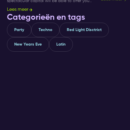
spectacular capital will be able to offer you
bars are locate
any experience you need.
Lees meer
Categorieën en tags
Party
Techno
Red Light Disctrict
New Years Eve
Latin