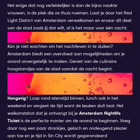
Het enige dat nog verleidelijker is dan de bijna naakte
vrouwen, is de plek die ze thuis noemen. Laat je door het Red
Light District van Amsterdam verwelkomen en ervaar dit deel
van de stad zoals jij dat wilt, al is het maar voor één nacht.
OMARM DE NACHT
Kan je niet wachten om het nachtleven in te duiken?
Amsterdam biedt een overvloed aan mogelijkheden om je
avond onvergetelijk te maken. Geniet van de culinaire
hoogstandjes van de stad voordat de nacht begint.
GENIET VAN SPECIALE
AANBIEDINGEN
Hongerig
? Loop rond etenstijd binnen, lunch ook in het
weekend en vergeet de tijd want de keuken sluit laat. Het
welkomstshot dat je ontvangt bij je
Amsterdam Nightlife
Ticket
is de perfecte manier om de avond te beginnen. Voeg
daar nog een paar drankjes, gelach en ondeugend plezier
aan toe en je tijd in Sin City wordt gegarandeerd