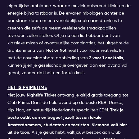
eigentijdse ambiance, waar de muziek pulserend klinkt en de
energie bijna tastbaar is. De ervaren mixologen achter de
bar staan klaar om een verleidelijk scala aan drankjes te
creëren die zelfs de meest veeleisende smaakpapillen
tevreden zullen stellen. Of je nu een liefhebber bent van
klassieke mixen of avontuurlijke combinaties, het uitgebreide
drankenmenu van
Hot or Not
heeft voor ieder wat wils. En
met de onverslaanbare aanbieding van
2 voor 1 cocktails
,
kunnen jij en je gezelschap je overgeven aan een avond vol
genot, zonder dat het een fortuin kost.
HET IS PRIMETIME
Met jouw
Nightlife Ticket
ontvang je altijd gratis toegang tot
Club Prime. Dans de hele avond op de beste R&B, Dance,
Hip-Hop, en natuurlijk Nederlands specialiteit EDM.
Trek je
beste outfit aan en begeef jezelf tussen lokale
Amsterdammers, studenten en toeristen. Niemand valt hier
uit de toon.
Als je geluk hebt, valt jouw bezoek aan Club