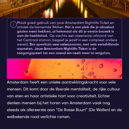
Maak goed gebruik van jouw
Amsterdam Nightlife Ticket
en
ontdek de beroemde Wallen.
Het is een plek die je absoluut
gezien moet hebben, al helemaal als dit je eerste bezoek is
aan de hoofdstad.
Op slechts een steenworp afstand van
het Centraal station, begeef je jezelf in een compleet andere
wereld.
Een speeltuin voor volwassenen, met vele verschillende
aspecten. Jouw
Amsterdam Nightlife Ticket
is de
toegangspoort tot een avond om nooit meer te vergeten.
DE LEVENDIGE ‘ROSSE BUURT’
VAN AMSTERDAM
Amsterdam heeft een unieke aantrekkingskracht voor vele
mensen. Dit komt door de liberale mentaliteit, de rijke cultuur
van eten en haar artistieke hart voor creativiteit. Echter
denken mensen bij het horen van Amsterdam vaak nog
steeds als allereerste aan “De Rosse Buurt” (De Wallen) en de
welbekende rood verlichte ramen.