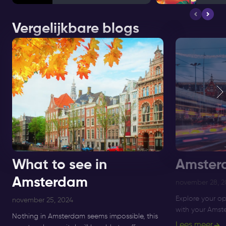
Vergelijkbare blogs
What to see in
Amster
Amsterdam
november 28, 2
Explore your o
november 25, 2024
with your Amste
Nothing in Amsterdam seems impossible, this
about what per
Lees meer