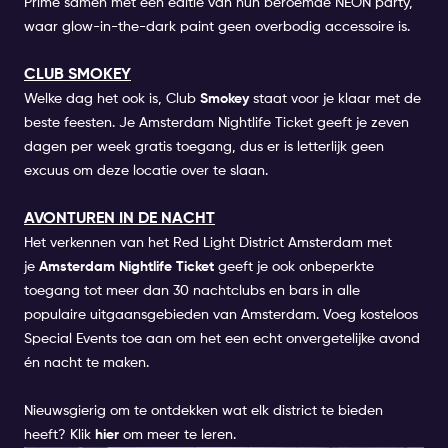
Prime samen met een editie van hun beroemde NEON party,
waar glow-in-the-dark paint geen overbodig accessoire is.
CLUB SMOKEY
Welke dag het ook is, Club
Smokey
staat voor je klaar met de
beste feesten. Je Amsterdam Nightlife Ticket geeft je zeven
dagen per week gratis toegang, dus er is letterlijk geen
excuus om deze locatie over te slaan.
AVONTUREN IN DE NACHT
Het verkennen van het Red Light District Amsterdam met
je
Amsterdam Nightlife Ticket
geeft je ook onbeperkte
toegang tot meer dan 30 nachtclubs en bars in alle
populaire uitgaansgebieden van Amsterdam. Voeg kosteloos
Special Events toe aan om het een echt onvergetelijke avond
én nacht te maken.
Nieuwsgierig om te ontdekken wat elk district te bieden
heeft? Klik
hier
om meer te leren.