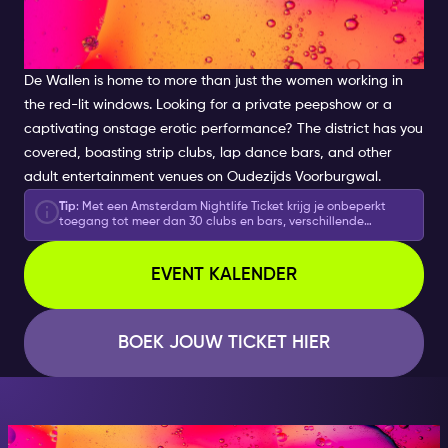
ENTERTAINMENT IN DE
WALLEN
De Wallen is home to more than just the women working in
the red-lit windows. Looking for a private peepshow or a
captivating onstage erotic performance? The district has you
covered, boasting strip clubs, lap dance bars, and other
adult entertainment venues on Oudezijds Voorburgwal.
Tip
: Met een Amsterdam Nightlife Ticket krijg je onbeperkt
toegang tot meer dan 30 clubs en bars, verschillende
experiences en extra's voor het nachtleven, welkomstdrankjes
en shotjes en 2 speciale onderdelen van een
uitgaansarrangement: een fles mousserende wijn en een
EVENT KALENDER
rondvaart!
BOEK JOUW TICKET HIER
AT NIGHT, BECOME