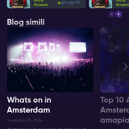
Info &
Info &
gio, ago 06
Accesso
Access
Blog simili
Whats on in
Top 10 
Amsterdam
Amster
amapia
novembre 20, 2024