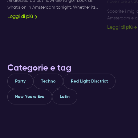
All dressed up but nowhere to go? Look at
novembre 27, 2
what’s on in Amsterdam tonight. Whether its
Scoprite i migli
Sunday, Monday or Saturday- there is always
Leggi di più
Amsterdam e gli
something to do and to see.
Amsterdam al Su
Leggi di più
serate Afro Be
Categorie e tag
Party
Techno
Red Light Disctrict
New Years Eve
Latin