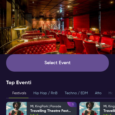
Select Event
Top Eventi
Festivals
Hip Hop / RnB
Techno / EDM
Afro
Hou
1
ML KingPark | Parade
ML King
Travelling Theatre Festival