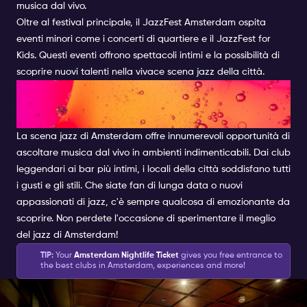
musica dal vivo.
Oltre al festival principale, il JazzFest Amsterdam ospita
eventi minori come i concerti di quartiere e il JazzFest for
Kids. Questi eventi offrono spettacoli intimi e la possibilità di
scoprire nuovi talenti nella vivace scena jazz della città.
Immergetevi nella scena
jazzistica di Amsterdam
La scena jazz di Amsterdam offre innumerevoli opportunità di
ascoltare musica dal vivo in ambienti indimenticabili. Dai club
leggendari ai bar più intimi, i locali della città soddisfano tutti
i gusti e gli stili. Che siate fan di lunga data o nuovi
appassionati di jazz, c'è sempre qualcosa di emozionante da
scoprire. Non perdete l'occasione di sperimentare il meglio
del jazz di Amsterdam!
TIP:
Your
Amsterdam Nightlife Ticket
gives you free entrance to
the best clubs in Amsterdam, experiences and more!