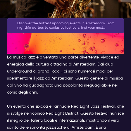
Discover the hottest upcoming events in Amsterdam! From
nightlife parties to exclusive festivals, find your next
experience. Don’t miss out—plan ahead! 👉
Check the
Scoprite i migliori jazz club di
Calendar
Amsterdam
La musica jazz è diventata una parte divertente, vivace ed
energica della cultura cittadina di Amsterdam. Dai club
underground ai grandi locali, ci sono numerosi modi per
sperimentare il jazz ad Amsterdam. Questo genere di musica
dal vivo ha guadagnato una popolarità ineguagliabile nel
corso degli anni.
Un evento che spicca è l'annuale Red Light Jazz Festival, che
si svolge nell'iconico Red Light District. Questo festival riunisce
il meglio dei talenti locali e internazionali, mostrando il vero
spirito delle sonorità jazzistiche di Amsterdam. È una