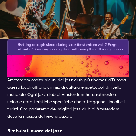
Getting enough sleep during your Amsterdam visit? Forget
about it!
Snoozing is no option with everything the city has in
store for you during the day and what your Amsterdam
Alla scoperta dei migliori jazz
Nightlife Ticket brings you at night.
Amsterdam asks for action
and with this list of
Amsterdam activities
, you will be sure to
get plenty.
We have created a good mix of partying, culture,
club di Amsterdam
shopping and feeling like a local.
Amsterdam ospita alcuni dei jazz club più rinomati d'Europa.
Questi locali offrono un mix di cultura e spettacoli di livello
mondiale. Ogni jazz club di Amsterdam ha un'atmosfera
unica e caratteristiche specifiche che attraggono i locali e i
turisti. Ora parleremo dei migliori jazz club di Amsterdam,
dove la musica dal vivo prospera.
Bimhuis: il cuore del jazz