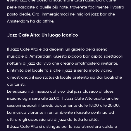
eventi jazz che possono soddisfare tutti i gusti. Da alcune
perle nascoste a quelle più note, troverete facilmente il vostro
posto ideale. Ora, immergiamoci nei migliori jazz bar che
Amsterdam ha da offrire.
Jazz Cafe Alto: Un luogo iconico
Il Jazz Cafe Alto è da decenni un gioiello della scena
musicale di Amsterdam. Questo piccolo bar ospita spettacoli
notturni di jazz dal vivo che creano un'atmosfera invitante.
L'intimità del locale fa sì che il jazz si senta molto vicino,
dimostrando il suo status di locale preferito sia dai locali che
dai turisti.
Le esibizioni di musica dal vivo, dal jazz classico al blues,
iniziano ogni sera alle 22:00. Il Jazz Cafe Alto ospita anche
sessioni speciali il lunedì, tipicamente dalle 18:00 alle 20:00.
La musica vibrante in un ambiente rilassato continua ad
attirare gli appassionati di jazz da tutta la città.
Il Jazz Cafe Alto si distingue per la sua atmosfera calda e