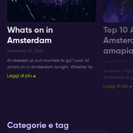
Whats on in
Top 10 
Amsterdam
Amster
amapia
novembre 20, 2024
All dressed up but nowhere to go? Look at
novembre 27, 2
what’s on in Amsterdam tonight. Whether its
Scoprite i migli
Sunday, Monday or Saturday- there is always
Leggi di più
Amsterdam e gli
something to do and to see.
Amsterdam al Su
Leggi di più
serate Afro Be
Categorie e tag