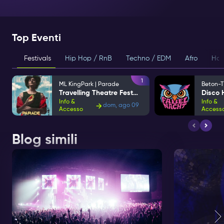
Top Eventi
Festivals
Hip Hop / RnB
Techno / EDM
Afro
Hou
1
ML KingPark | Parade
Beton-T
Travelling Theatre Festival
Info &
Info &
dom, ago 09
Accesso
Access
Blog simili