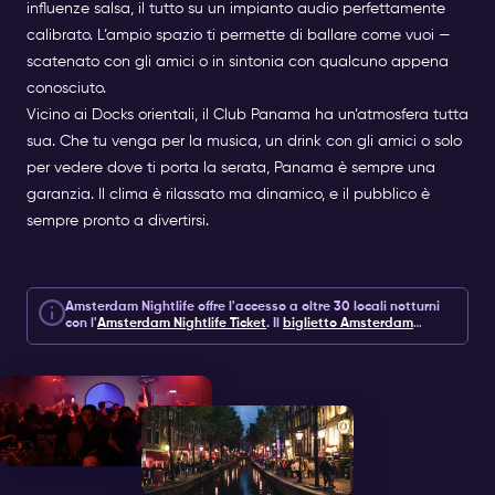
influenze salsa, il tutto su un impianto audio perfettamente
calibrato. L’ampio spazio ti permette di ballare come vuoi —
scatenato con gli amici o in sintonia con qualcuno appena
conosciuto.
Vicino ai Docks orientali, il Club Panama ha un’atmosfera tutta
sua. Che tu venga per la musica, un drink con gli amici o solo
per vedere dove ti porta la serata, Panama è sempre una
garanzia. Il clima è rilassato ma dinamico, e il pubblico è
sempre pronto a divertirsi.
Amsterdam Nightlife offre l'accesso a oltre 30 locali notturni
con l'
Amsterdam Nightlife Ticket
.
Il
biglietto Amsterdam
Nightlife
comprende 1, 2 o 7 giorni di accesso a locali notturni,
esperienze ed extra per 10 euro.