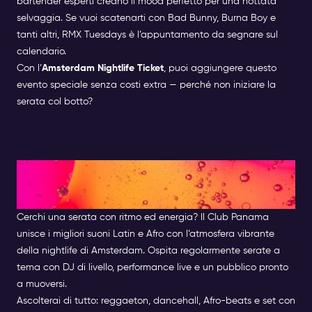
bartender esperti creano il mood perfetto per una nottata
selvaggia. Se vuoi scatenarti con Bad Bunny, Burna Boy e
tanti altri, RMX Tuesdays è l’appuntamento da segnare sul
calendario.
Con l’
Amsterdam Nightlife Ticket
, puoi aggiungere questo
evento speciale senza costi extra — perché non iniziare la
serata col botto?
Club Panama – Serate Latine
con vibrazioni Afro
Cerchi una serata con ritmo ed energia? Il Club Panama
unisce i migliori suoni Latin e Afro con l’atmosfera vibrante
della nightlife di Amsterdam. Ospita regolarmente serate a
tema con DJ di livello, performance live e un pubblico pronto
a muoversi.
Ascolterai di tutto: reggaeton, dancehall, Afro-beats e set con