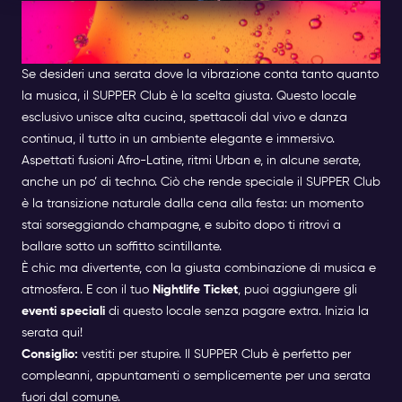
SUPPER Club – Cena, Danza e
Atmosfera Magica
Se desideri una serata dove la vibrazione conta tanto quanto
la musica, il SUPPER Club è la scelta giusta. Questo locale
esclusivo unisce alta cucina, spettacoli dal vivo e danza
continua, il tutto in un ambiente elegante e immersivo.
Aspettati fusioni Afro-Latine, ritmi Urban e, in alcune serate,
anche un po’ di techno. Ciò che rende speciale il SUPPER Club
è la transizione naturale dalla cena alla festa: un momento
stai sorseggiando champagne, e subito dopo ti ritrovi a
ballare sotto un soffitto scintillante.
È chic ma divertente, con la giusta combinazione di musica e
atmosfera. E con il tuo
Nightlife Ticket
, puoi aggiungere gli
eventi speciali
di questo locale senza pagare extra. Inizia la
serata qui!
Consiglio:
vestiti per stupire. Il SUPPER Club è perfetto per
compleanni, appuntamenti o semplicemente per una serata
fuori dal comune.