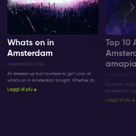
Whats on in
Top 10 
Amsterdam
Amster
amapia
novembre 20, 2024
All dressed up but nowhere to go? Look at
novembre 27, 2
what’s on in Amsterdam tonight. Whether its
Scoprite i migli
Sunday, Monday or Saturday- there is always
Leggi di più
Amsterdam e gli
something to do and to see.
Amsterdam al Su
Leggi di più
serate Afro Be