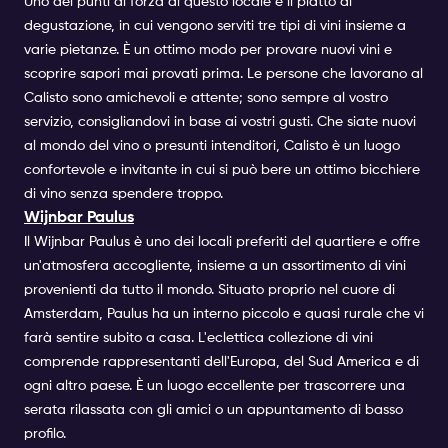
Uno dei punti di forza di questo locale è il piatto di
degustazione, in cui vengono serviti tre tipi di vini insieme a
varie pietanze. È un ottimo modo per provare nuovi vini e
scoprire sapori mai provati prima. Le persone che lavorano al
Calisto sono amichevoli e attente; sono sempre al vostro
servizio, consigliandovi in base ai vostri gusti. Che siate nuovi
al mondo del vino o presunti intenditori, Calisto è un luogo
confortevole e invitante in cui si può bere un ottimo bicchiere
di vino senza spendere troppo.
Wijnbar Paulus
Il Wijnbar Paulus è uno dei locali preferiti del quartiere e offre
un'atmosfera accogliente, insieme a un assortimento di vini
provenienti da tutto il mondo. Situato proprio nel cuore di
Amsterdam, Paulus ha un interno piccolo e quasi rurale che vi
farà sentire subito a casa. L'eclettica collezione di vini
comprende rappresentanti dell'Europa, del Sud America e di
ogni altro paese. È un luogo eccellente per trascorrere una
serata rilassata con gli amici o un appuntamento di basso
profilo.