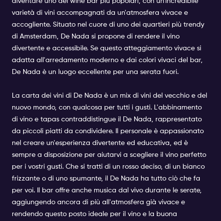
diventare uno dei wine bar più popolari, con un'incredibile
varietà di vini accompagnati da un'atmosfera vivace e
accogliente. Situato nel cuore di uno dei quartieri più trendy
di Amsterdam, De Nada si propone di rendere il vino
divertente e accessibile. Se questo atteggiamento vivace si
adatta all'arredamento moderno e dai colori vivaci del bar,
De Nada è un luogo eccellente per una serata fuori.
La carta dei vini di De Nada è un mix di vini del vecchio e del
nuovo mondo, con qualcosa per tutti i gusti. L'abbinamento
di vino e tapas contraddistingue il De Nada, rappresentato
da piccoli piatti da condividere. Il personale è appassionato
nel creare un'esperienza divertente ed educativa, ed è
sempre a disposizione per aiutarvi a scegliere il vino perfetto
per i vostri gusti. Che si tratti di un rosso deciso, di un bianco
frizzante o di uno spumante, il De Nada ha tutto ciò che fa
per voi. Il bar offre anche musica dal vivo durante le serate,
aggiungendo ancora di più all'atmosfera già vivace e
rendendo questo posto ideale per il vino e la buona