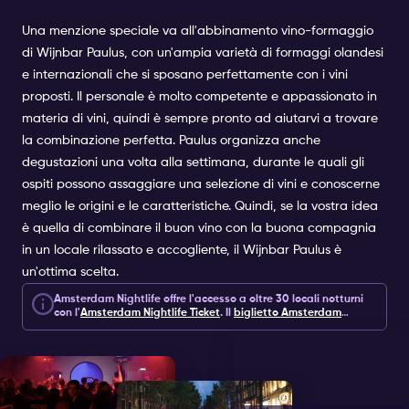
Una menzione speciale va all'abbinamento vino-formaggio
di Wijnbar Paulus, con un'ampia varietà di formaggi olandesi
e internazionali che si sposano perfettamente con i vini
proposti. Il personale è molto competente e appassionato in
materia di vini, quindi è sempre pronto ad aiutarvi a trovare
la combinazione perfetta. Paulus organizza anche
degustazioni una volta alla settimana, durante le quali gli
ospiti possono assaggiare una selezione di vini e conoscerne
meglio le origini e le caratteristiche. Quindi, se la vostra idea
è quella di combinare il buon vino con la buona compagnia
in un locale rilassato e accogliente, il Wijnbar Paulus è
un'ottima scelta.
Amsterdam Nightlife offre l'accesso a oltre 30 locali notturni
con l'
Amsterdam Nightlife Ticket
.
Il
biglietto Amsterdam
Nightlife
comprende 1, 2 o 7 giorni di accesso a locali notturni,
esperienze ed extra per 10 euro.