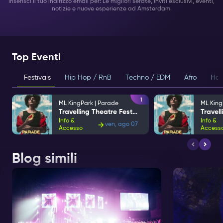
Inserisci il tuo indirizzo email per: Le migliori serate, inviti esclusivi, eventi,
notizie e nuove esperienze ad Amsterdam.
Top Eventi
Festivals
Hip Hop / RnB
Techno / EDM
Afro
Hou
1
ML KingPark | Parade
ML King
Travelling Theatre Festival
Info &
Info &
ven, ago 07
Accesso
Access
Blog simili