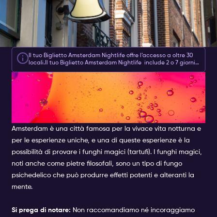
Il tuo
Biglietto Amsterdam Nightlife
offre l’accesso a oltre 30
locali.
Il tuo
Biglietto Amsterdam Nightlife
include 2 o 7 giorni
di accesso a discoteche,
esperienze ed extra a € 10
.
INTRODUZIONE AI FUNGHI
MAGICI (TARTUFI) AD
AMSTERDAM
Amsterdam è una città famosa per la vivace vita notturna e
per le esperienze uniche, e una di queste esperienze è la
possibilità di provare i funghi magici (tartufi). I funghi magici,
noti anche come pietre filosofali, sono un tipo di fungo
psichedelico che può produrre effetti potenti e alteranti la
mente.
Si prega di notare:
Non raccomandiamo né incoraggiamo