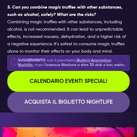
5. Can you combine magic truffles with other substances,
such as alcohol, safely? What are the risks?
Combining magic truffles with other substances, including
alcohol, is not recommended. It can lead to unpredictable
effects, increased nausea, dehydration, and a higher risk of
a negative experience. It’s safest to consume magic truffles
alone to monitor their effects on your body and mind.
SUGGERIMENTO:
con il pacchetto
Biglietti Amsterdam
Nightlife
,
ricevi
l’accesso illimitato a oltre 30 club e bar, molte
esperienze diverse
, gli exttra di Nightlige,
drink di benvenuto
o shots e 2 articoli esclusivi in omaggio: una: bottiglia di
champagne e la crociera sul canale!
CALENDARIO EVENTI SPECIALI
ACQUISTA IL BIGLIETTO NIGHTLIFE
DI NOTTE, DIVENTA