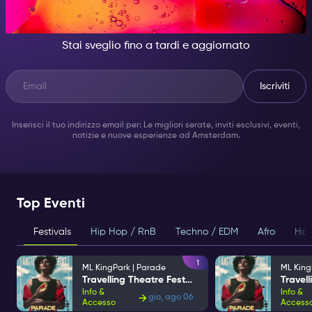
QUALCUNO DI GRANDIOSO.
Stai sveglio fino a tardi e aggiornato
Iscriviti
Inserisci il tuo indirizzo email per: Le migliori serate, inviti esclusivi, eventi,
notizie e nuove esperienze ad Amsterdam.
Top Eventi
Festivals
Hip Hop / RnB
Techno / EDM
Afro
Hou
1
ML KingPark | Parade
ML King
Travelling Theatre Festival
Info &
Info &
gio, ago 06
Accesso
Access