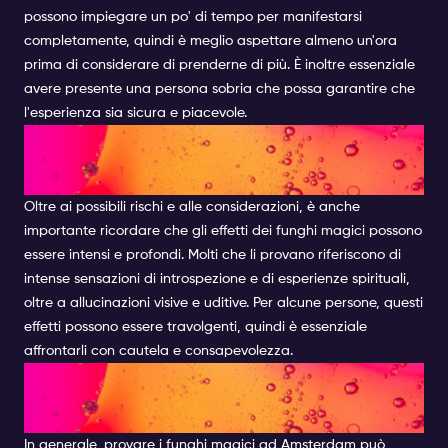
possono impiegare un po' di tempo per manifestarsi
completamente, quindi è meglio aspettare almeno un'ora
prima di considerare di prenderne di più. È inoltre essenziale
avere presente una persona sobria che possa garantire che
l'esperienza sia sicura e piacevole.
GLI EFFETTI DEI FUNGHI
MAGICI
Oltre ai possibili rischi e alle considerazioni, è anche
importante ricordare che gli effetti dei funghi magici possono
essere intensi e profondi. Molti che li provano riferiscono di
intense sensazioni di introspezione e di esperienze spirituali,
oltre a allucinazioni visive e uditive. Per alcune persone, questi
effetti possono essere travolgenti, quindi è essenziale
affrontarli con cautela e consapevolezza.
CONCLUSIONE SUI FUNGHI
MAGICI AD AMSTERDAM
In generale, provare i funghi magici ad Amsterdam può