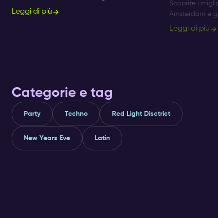
Scoprite i migli
Sunday, Monday or Saturday- there is always
Leggi di più
Amsterdam e gli
something to do and to see.
Amsterdam al Su
Leggi di più
serate Afro Be
Categorie e tag
Party
Techno
Red Light Disctrict
New Years Eve
Latin