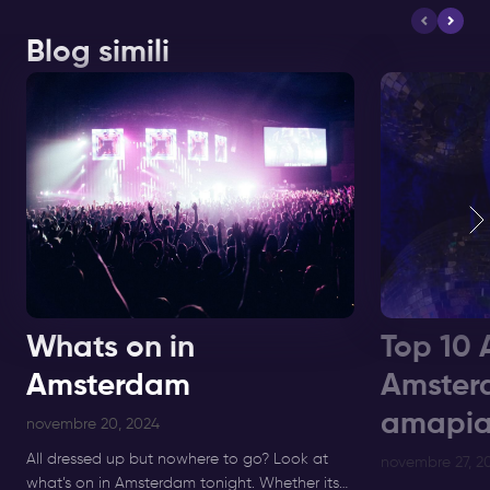
Blog simili
Whats on in
Top 10 
Amsterdam
Amster
amapia
novembre 20, 2024
All dressed up but nowhere to go? Look at
novembre 27, 2
what’s on in Amsterdam tonight. Whether its