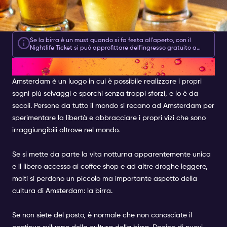
Se la birra è un must quando si fa festa all'aperto, con il
Nightlife Ticket si può approfittare dell'ingresso gratuito a
diversi locali di birra di alto livello che menzioneremo qui di
Il lUOGO DELLA BIRRA
seguito, nonché di altri sconti eccezionali come il 2 per 1 su
tutte le birre. Anche se la birra non è la priorità assoluta,
potete entrare gratuitamente in oltre 30 club e locali e vivere
Amsterdam è un luogo in cui è possibile realizzare i propri
il meglio della cultura della vita notturna di Amsterdam a soli
sogni più selvaggi e sporchi senza troppi sforzi, e lo è da
10 euro per due giorni!
secoli. Persone da tutto il mondo si recano ad Amsterdam per
sperimentare la libertà e abbracciare i propri vizi che sono
irraggiungibili altrove nel mondo.
Se si mette da parte la vita notturna apparentemente unica
e il libero accesso ai coffee shop e ad altre droghe leggere,
molti si perdono un piccolo ma importante aspetto della
cultura di Amsterdam: la birra.
Se non siete del posto, è normale che non conosciate il