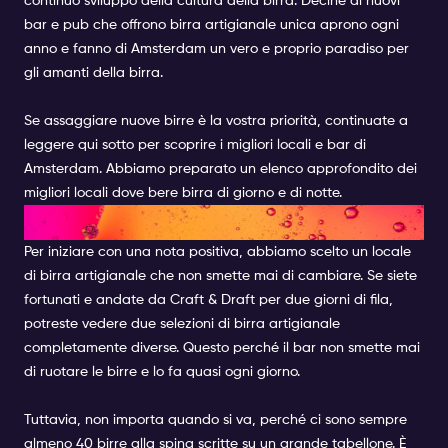
continuo sviluppo della cultura della birra. Decine di nuovi
bar e pub che offrono birra artigianale unica aprono ogni
anno e fanno di Amsterdam un vero e proprio paradiso per
gli amanti della birra.
Se assaggiare nuove birre è la vostra priorità, continuate a
leggere qui sotto per scoprire i migliori locali e bar di
Amsterdam. Abbiamo preparato un elenco approfondito dei
migliori locali dove bere birra di giorno e di notte.
CRAFT AND DRAFT
Per iniziare con una nota positiva, abbiamo scelto un locale
di birra artigianale che non smette mai di cambiare. Se siete
fortunati e andate da Craft & Draft per due giorni di fila,
potreste vedere due selezioni di birra artigianale
completamente diverse. Questo perché il bar non smette mai
di ruotare le birre e lo fa quasi ogni giorno.
Tuttavia, non importa quando si va, perché ci sono sempre
almeno 40 birre alla spina scritte su un grande tabellone. È