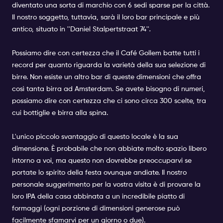
diventato una sorta di marchio con 6 sedi sparse per la città.
Il nostro soggetto, tuttavia, sarà il loro bar principale e più
antico, situato in ''Daniel Stalpertstraat 74''
.
Possiamo dire con certezza che il Café Gollem batte tutti i
record per quanto riguarda la varietà della sua selezione di
birre. Non esiste un altro bar di queste dimensioni che offra
così tanta birra ad Amsterdam. Se avete bisogno di numeri,
possiamo dire con certezza che ci sono circa 300 scelte, tra
cui bottiglie e birra alla spina.
L'unico piccolo svantaggio di questo locale è la sua
dimensione. È probabile che non abbiate molto spazio libero
intorno a voi, ma questo non dovrebbe preoccuparvi se
portate lo spirito della festa ovunque andiate. Il nostro
personale suggerimento per la vostra visita è di provare la
loro IPA della casa abbinata a un incredibile piatto di
formaggi (ogni porzione di dimensioni generose può
facilmente sfamarvi per un giorno o due).