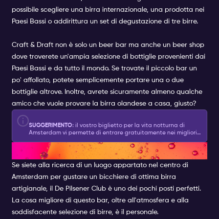
possibile scegliere una birra internazionale, una prodotta nei
Paesi Bassi o addirittura un set di degustazione di tre birre.
Craft & Draft non è solo un beer bar ma anche un beer shop
dove troverete un'ampia selezione di bottiglie provenienti dai
Paesi Bassi e da tutto il mondo. Se trovate il piccolo bar un
po' affollato, potete semplicemente portare una o due
bottiglie altrove. Inoltre, avrete sicuramente almeno qualche
amico che vuole provare la birra olandese a casa, giusto?
SUGGERIMENTO
: il vostro biglietto per la vita notturna di
Amsterdam vi permette di entrare gratuitamente nei migliori
club di Amsterdam, di fare esperienze e molto altro!
DE PILSENER CLUB
Se siete alla ricerca di un luogo appartato nel centro di
Amsterdam per gustare un bicchiere di ottima birra
artigianale, il De Pilsener Club è uno dei pochi posti perfetti.
La cosa migliore di questo bar, oltre all'atmosfera e alla
soddisfacente selezione di birre, è il personale.