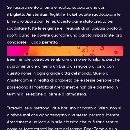
Se l'assortimento di birre è ridotto, sappiate che con
il
biglietto Amsterdam Nightlife Ticket
potete raddoppiare le
birre allo Sportsbar Heffer. Questo bar è stato creato per
soddisfare tutte le esigenze e i requisiti di un appassionato di
sport, quindi se dovete guardare una partita importante, ora
conoscete il luogo perfetto.
BEER TEMPLE
Beer Temple potrebbe sembrarvi un nome familiare, perché
sicuramente c'è almeno un bar o un negozio di birra con
questo nome in ogni grande città del mondo. Quello di
Amsterdam è in realtà di proprietà delle stesse persone che
possiedono il Proeflokaal Arendsnest e non gli è da meno in
termini di selezione di birre e di atmosfera.
Tuttavia, se si mettono i due bar uno accanto all'altro, non si
direbbe mai che appartengono alla stessa persona. Mentre
Arendsnest è un locale in stile classico che può farvi sentire
come se foste tornati indietro nel tempo, Beer Temple è un