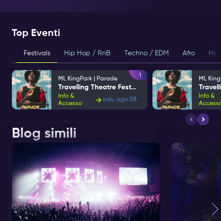
Top Eventi
Festivals
Hip Hop / RnB
Techno / EDM
Afro
Hou
1
ML KingPark | Parade
ML King
Travelling Theatre Festival
Info &
Info &
sab, ago 08
Accesso
Access
Blog simili