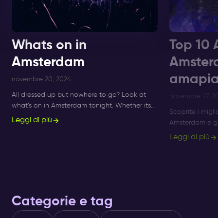
Whats on in
Top 10 
Amsterdam
Amster
amapia
novembre 20, 2024
All dressed up but nowhere to go? Look at
novembre 27, 2
what’s on in Amsterdam tonight. Whether its
Scoprite i migli
Sunday, Monday or Saturday- there is always
Leggi di più
Amsterdam e gli
something to do and to see.
Amsterdam al Su
Leggi di più
serate Afro Be
Categorie e tag