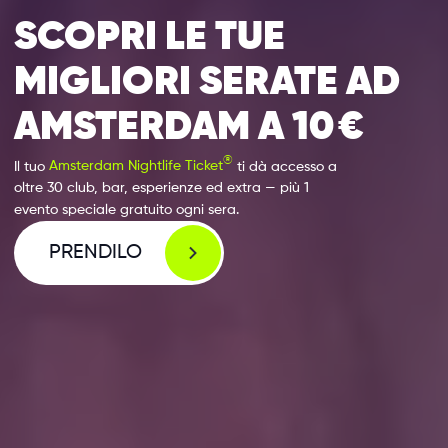
SCOPRI LE TUE
MIGLIORI SERATE AD
AMSTERDAM A 10 €
®
Il tuo
Amsterdam Nightlife Ticket
ti dà accesso a
oltre 30 club, bar, esperienze ed extra — più 1
evento speciale gratuito ogni sera.
PRENDILO