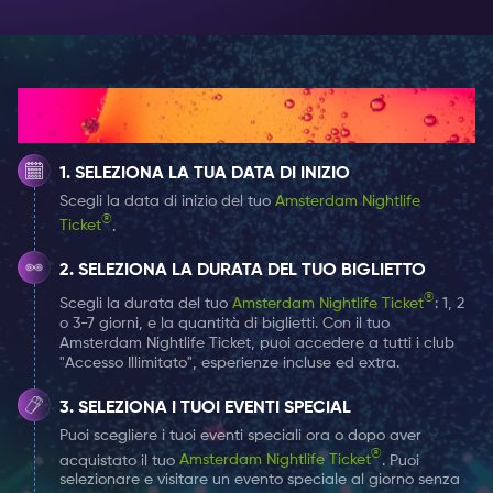
Abbraccia il fascino di una serata in stile antico presso
Club Hart Amsterdam, dove l'ambiente elegante e
l'atmosfera accogliente preparano il palco per godere
di incantevoli performance dal vivo. Dall'ingresso sul
Come funziona
red carpet all'intima disposizione dei tavoli, Club Hart
Amsterdam offre un tocco di intrattenimento
SELEZIONA LA TUA DATA DI INIZIO
sofisticato di un'era passata.
Scegli la data di inizio del tuo
Amsterdam Nightlife
®
Ticket
.
Sblocca la magia di Club Hart Amsterdam
Vivi eventi esclusivi aggiungendo gli Special Events al
SELEZIONA LA DURATA DEL TUO BIGLIETTO
tuo Amsterdam Nightlife Ticket senza alcun costo
®
Scegli la durata del tuo
Amsterdam Nightlife Ticket
: 1, 2
aggiuntivo. Ciò garantisce l'accesso all'evento e un
o 3-7 giorni, e la quantità di biglietti. Con il tuo
Amsterdam Nightlife Ticket, puoi accedere a tutti i club
posto a sedere garantito. Si prega di notare che cibo e
"Accesso Illimitato", esperienze incluse ed extra.
bevande possono essere acquistati separatamente
presso il locale e non sono inclusi nell'accesso agli
SELEZIONA I TUOI EVENTI SPECIAL
Special Event.
Puoi scegliere i tuoi eventi speciali ora o dopo aver
®
acquistato il tuo
Amsterdam Nightlife Ticket
. Puoi
selezionare e visitare un evento speciale al giorno senza
Non dimenticare di arrivare presto e di dividerti se sei