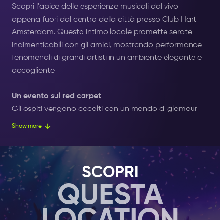
Scopri l'apice delle esperienze musicali dal vivo
appena fuori dal centro della città presso Club Hart
Amsterdam. Questo intimo locale promette serate
indimenticabili con gli amici, mostrando performance
fenomenali di grandi artisti in un ambiente elegante e
accogliente.
Un evento sul red carpet
Gli ospiti vengono accolti con un mondo di glamour
con un bicchiere di champagne e un benvenuto sul red
Show more
carpet. Un'ospite gentile guida i visitatori ai loro tavoli,
dove possono gustare deliziosi pasti e bevande
rinfrescanti mentre godono dello spettacolo.
SCOPRI
QUESTA
Performance vivaci e coinvolgenti
Il DJ resident di Club Hart stabilisce il tono con brani
elettrizzanti prima dell'evento principale. Il palco si