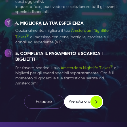
costi aggiuntivi.
con un gruppo numeroso.
In questa fase, puoi vedere e selezionare tutti gli eventi
speciali disponibili.
Scegli
qui
il tuo biglietto Nightlife da 1, 2 o 7 giorni e
MIGLIORA LA TUA ESPERIENZA
aggiungi gli eventi speciali al Club Hart Amsterdam a
Opzionalmente, migliora il tuo
Amsterdam Nightlife
cui vorresti partecipare, senza costi aggiuntivi.
®
Ticket
al massimo con cene, bottiglie, crociere sui
canali ed esperienze (VIP).
COMPLETA IL PAGAMENTO E SCARICA I
BIGLIETTI
®
Per favore, scarica il tuo
Amsterdam Nightlife Ticket
e i
biglietti per gli eventi speciali separatamente. Ora è il
momento di goderti le tue fantastiche serate ad
Amsterdam!
Prenota ora
Helpdesk