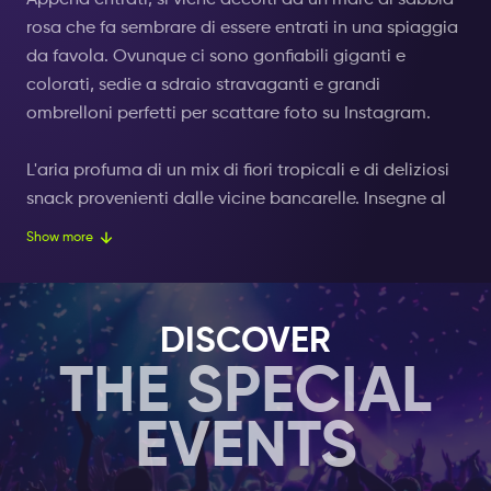
Appena entrati, si viene accolti da un mare di sabbia
rosa che fa sembrare di essere entrati in una spiaggia
da favola. Ovunque ci sono gonfiabili giganti e
colorati, sedie a sdraio stravaganti e grandi
ombrelloni perfetti per scattare foto su Instagram.
L'aria profuma di un mix di fiori tropicali e di deliziosi
snack provenienti dalle vicine bancarelle. Insegne al
neon con frasi divertenti illuminano il luogo,
Show more
conferendogli una luce fresca e rugiadosa. La limpida
laguna artificiale è perfetta per un tuffo o per
galleggiare su divertenti galleggianti a forma di
DISCOVER
fenicotteri, unicorni e ciambelle.
THE SPECIAL
La musica è sempre presente, creando un'atmosfera
EVENTS
rilassata e felice che fa venire voglia di rilassarsi e
divertirsi. Il suono delle persone che ridono e
chiacchierano si mescola al dolce sciabordio