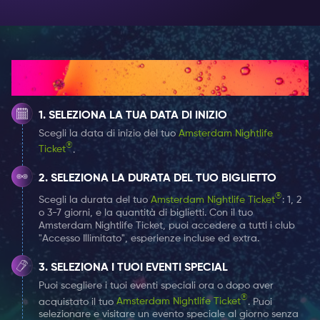
preparati che vi terranno freschi per tutta la notte
(disponibili per l'acquisto durante l'evento).
Musica straordinaria
: Ballate al ritmo dei nostri
fantastici DJ, che suonano i brani più caldi per farvi
Come funziona
muovere.
Una folla di festaioli
: festeggiate con una folla vivace
SELEZIONA LA TUA DATA DI INIZIO
e amante del divertimento.
Scegli la data di inizio del tuo
Amsterdam Nightlife
Spiaggia unica nella Città Rosa
: Scoprite il fascino
®
Ticket
.
della nostra spiaggia a tema unico, perfetta per i
momenti da immortalare su Instagram.
SELEZIONA LA DURATA DEL TUO BIGLIETTO
Vibrazioni tropicali
: sentite l'atmosfera estiva con
®
Scegli la durata del tuo
Amsterdam Nightlife Ticket
: 1, 2
o 3-7 giorni, e la quantità di biglietti. Con il tuo
palme, sabbia tra le dita dei piedi e un ambiente
Amsterdam Nightlife Ticket, puoi accedere a tutti i club
tropicale che vi farà dimenticare di essere in città.
"Accesso Illimitato", esperienze incluse ed extra.
Delizie da street food
: soddisfate la vostra voglia di
SELEZIONA I TUOI EVENTI SPECIAL
cibo con una varietà di deliziosi piatti da street food
Puoi scegliere i tuoi eventi speciali ora o dopo aver
offerti per tutta la serata (disponibili per l'acquisto
®
acquistato il tuo
Amsterdam Nightlife Ticket
. Puoi
durante l'evento).
selezionare e visitare un evento speciale al giorno senza