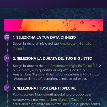
Nel complesso, Oerknal è una tappa obbligata ad
Amsterdam per chiunque cerchi un'esperienza di vita
notturna indimenticabile. Con il suo impegno nella
creatività, diversità e innovazione, sicuramente
Come funziona
scoprirai qualcosa di nuovo ed emozionante ogni
volta che parteciperai a un evento a Oerknal. Inoltre,
SELEZIONA LA TUA DATA DI INIZIO
approfitta del vantaggio aggiuntivo di selezionare gli
Scegli la data di inizio del tuo
Amsterdam Nightlife
Eventi Speciali disponibili in questa location senza costi
®
Ticket
.
aggiuntivi, esclusivamente con il tuo Amsterdam
Nightlife Ticket! 🎉
SELEZIONA LA DURATA DEL TUO BIGLIETTO
®
Scegli la durata del tuo
Amsterdam Nightlife Ticket
: 1, 2
Non dimenticare di arrivare presto e di dividerti se sei
o 3-7 giorni, e la quantità di biglietti. Con il tuo
Amsterdam Nightlife Ticket, puoi accedere a tutti i club
con un gruppo numeroso.
"Accesso Illimitato", esperienze incluse ed extra.
Scegli qui il tuo biglietto Nightlife da 1, 2 o 7 giorni e
SELEZIONA I TUOI EVENTI SPECIAL
aggiungi gli eventi speciali al Oerknal Amsterdam a cui
Puoi scegliere i tuoi eventi speciali ora o dopo aver
®
vorresti partecipare, senza costi aggiuntivi.
acquistato il tuo
Amsterdam Nightlife Ticket
. Puoi
selezionare e visitare un evento speciale al giorno senza