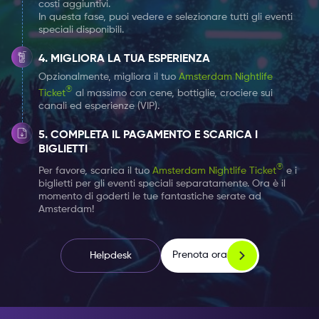
costi aggiuntivi.
In questa fase, puoi vedere e selezionare tutti gli eventi
speciali disponibili.
MIGLIORA LA TUA ESPERIENZA
Opzionalmente, migliora il tuo
Amsterdam Nightlife
®
Ticket
al massimo con cene, bottiglie, crociere sui
canali ed esperienze (VIP).
COMPLETA IL PAGAMENTO E SCARICA I
BIGLIETTI
®
Per favore, scarica il tuo
Amsterdam Nightlife Ticket
e i
biglietti per gli eventi speciali separatamente. Ora è il
momento di goderti le tue fantastiche serate ad
Amsterdam!
Prenota ora
Helpdesk