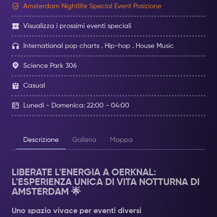
Amsterdam Nightlife Special Event Posizione
Visualizza i prossimi eventi speciali
International pop charts . Hip-hop . House Music
Science Park 306
Casual
Lunedi - Domenica: 22:00 - 04:00
Descrizione
Galleria
Mappa
LIBERATE L'ENERGIA A OERKNAL:
L'ESPERIENZA UNICA DI VITA NOTTURNA DI
AMSTERDAM 🌟
Uno spazio vivace per eventi diversi