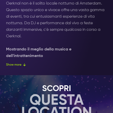
Oerknal non è il solito locale notturno di Amsterdam.
Questo spazio unico e vivace offre una vasta gamma
di eventi, tra cui entusiasmanti esperienze di vita
notturna. Da DJ e performance dal vivo a feste
danzanti immersive, c'è sempre qualcosa in corso a
Oerknal.
Mostrando il meglio della musica e
dell'intrattenimento
Oerknal ospita una varietà di eventi di vita notturna
Show more
durante tutto l'anno, tra cui feste a tema, serate
danzanti e spettacoli di musica dal vivo. Gli eventi
sono accuratamente selezionati per presentare i
SCOPRI
migliori DJ e artisti locali e internazionali, fornendo una
QUESTA
piattaforma per mostrare il loro talento.
Un'esperienza di clubbing unica e coinvolgente