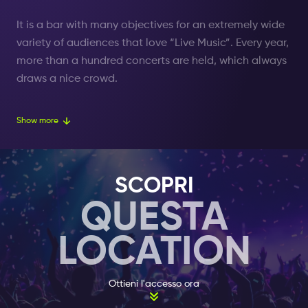
It is a bar with many objectives for an extremely wide
variety of audiences that love “Live Music”. Every year,
more than a hundred concerts are held, which always
draws a nice crowd.
Take time to observe the various murals of the Kings of
Show more
Rock 'n' Roll that parade on the wall or the multiple
musical instruments that crown the stage.
SCOPRI
HAPPY HOUR
QUESTA
In addition to being an unusual place, it is the happy
hour that is unusual! Thirsty? No worries here, the
LOCATION
happy hour lasts 9 hours (from 12:00 to 21:00) from 0,5
L pint for 5€ to mixes (different alcohols) for 5€ (Soda
and Rum/Vodka/Gin/Whisky).
Ottieni l'accesso ora