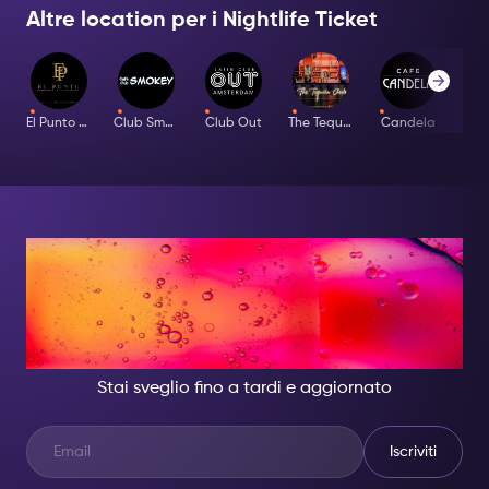
Altre location per i Nightlife Ticket
El Punto Latino
Club Smokey
Club Out
The Tequila Club
Candela
Bar
DI NOTTE, DIVENTA
QUALCUNO DI
GRANDIOSO.
Stai sveglio fino a tardi e aggiornato
Iscriviti