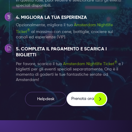
In questa fase, puoi vedere e selezionare tutti gli eventi
speciali disponibili.
MIGLIORA LA TUA ESPERIENZA
Opzionalmente, migliora il tuo
Amsterdam Nightlife
®
Ticket
al massimo con cene, bottiglie, crociere sui
canali ed esperienze (VIP).
COMPLETA IL PAGAMENTO E SCARICA I
BIGLIETTI
®
Per favore, scarica il tuo
Amsterdam Nightlife Ticket
e i
biglietti per gli eventi speciali separatamente. Ora è il
momento di goderti le tue fantastiche serate ad
Amsterdam!
Prenota ora
Helpdesk