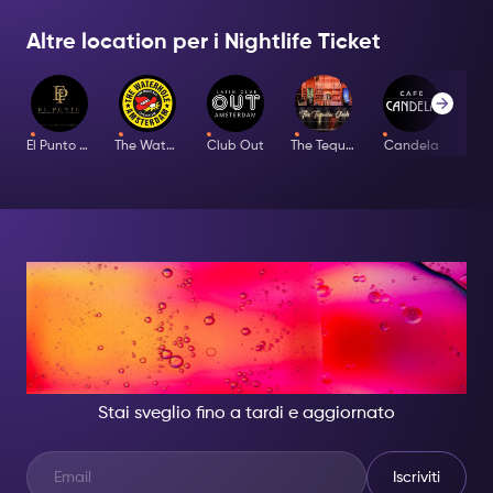
Altre location per i Nightlife Ticket
El Punto Latino
The Waterhole
Club Out
The Tequila Club
Candela
Bar
DI NOTTE, DIVENTA
QUALCUNO DI
GRANDIOSO.
Stai sveglio fino a tardi e aggiornato
Iscriviti