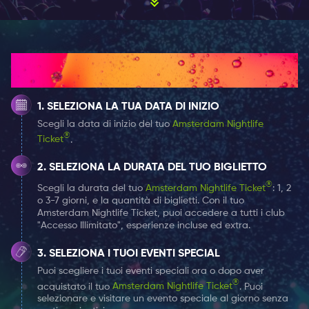
IL CLUB SMOKEY VUOLE CHE I SUOI VISITATORI SI
SENTANO SPECIALI E TRASCORRANO DELL’OTTIMO
Come funziona
TEMPO
SELEZIONA LA TUA DATA DI INIZIO
Il Club Smokey vuole che i suoi visitatori si sentano
Scegli la data di inizio del tuo
Amsterdam Nightlife
speciali e trascorrano dell’ottimo tempo. I vostri
®
Ticket
.
momenti in discoteca possono essere catturati da
fotografi professionisti che sono sempre disponibili per
SELEZIONA LA DURATA DEL TUO BIGLIETTO
cogliere situazioni divertenti. Quindi non presentatevi
®
Scegli la durata del tuo
Amsterdam Nightlife Ticket
: 1, 2
sciatti e vestiti per fare colpo. Potete inoltre godere di
o 3-7 giorni, e la quantità di biglietti. Con il tuo
Amsterdam Nightlife Ticket, puoi accedere a tutti i club
diversi drink speciali a seconda dell’occasione, il che
"Accesso Illimitato", esperienze incluse ed extra.
significa che il Club Smokey ha tutto ciò che vi serve se
siete in vena di qualcosa di diverso una volta ogni in
SELEZIONA I TUOI EVENTI SPECIAL
tanto.
Puoi scegliere i tuoi eventi speciali ora o dopo aver
®
acquistato il tuo
Amsterdam Nightlife Ticket
. Puoi
selezionare e visitare un evento speciale al giorno senza
C’è una grande zona fumatori, per cui nessun