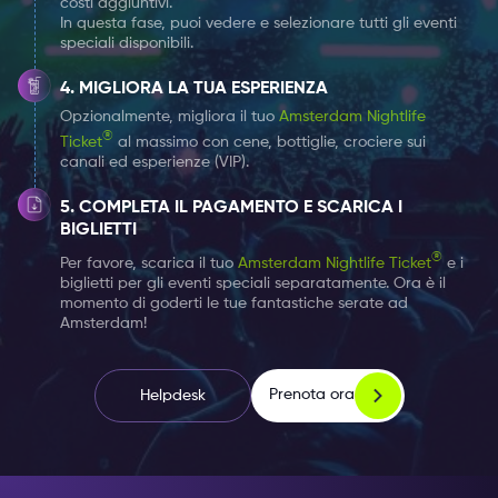
costi aggiuntivi.
problema per i non fumatori. Non fatevi ingannare dal
In questa fase, puoi vedere e selezionare tutti gli eventi
speciali disponibili.
nome del club. D’altra parte, l’area fumatori è
attrezzata con schermi HD, per cui potete godervi il
MIGLIORA LA TUA ESPERIENZA
vostro tempo fumando.
Opzionalmente, migliora il tuo
Amsterdam Nightlife
®
Ticket
al massimo con cene, bottiglie, crociere sui
canali ed esperienze (VIP).
Nonostante tutte le discoteche, caffetterie e bar della
Rembrandtplein, è difficile non notare il Club Smokey,
COMPLETA IL PAGAMENTO E SCARICA I
grazie alle sue grandi lettere colorate e luminose sulla
BIGLIETTI
facciata. Ciò significa che sarete in grado di
®
Per favore, scarica il tuo
Amsterdam Nightlife Ticket
e i
localizzare il club facilmente prima che diventi
biglietti per gli eventi speciali separatamente. Ora è il
momento di goderti le tue fantastiche serate ad
affollato. Di tutte le discoteche della Rembrandtplein,
Amsterdam!
questa dovreste visitarla almeno una volta mentre
esplorate la vita notturna di Amsterdam. Con il
Prenota ora
Helpdesk
Biglietto Amsterdam Nightlife
, potete ottenere un
ingresso gratuito al Club Smokey ogni giorno della
settimana. Dunque, perché far festa una volta sola se
puoi farlo ogni giorno!