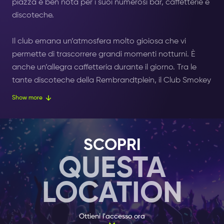
piazza è ben nota per i suoi numerosi bar, caffetterie e
discoteche.
Il club emana un’atmosfera molto gioiosa che vi
permette di trascorrere grandi momenti notturni. È
anche un’allegra caffetteria durante il giorno. Tra le
tante discoteche della Rembrandtplein, il Club Smokey
è aperto 7 giorni la settimana con un’agenda piena.
Show more
Divertitevi ogni giorno con i fantastici DJ, che suonano
tutti quegli straordinari successi del momento che non
SCOPRI
vi lasceranno fermi sulla pista da ballo. Usate un
QUESTA
Biglietto Amsterdam Nightlife
per godervi i diversi
benefici, incluso l’ingresso gratuito. Riguardo alla
LOCATION
caffetteria diurna, i visitatori possono divertirsi al tavolo
da biliardo o guardare un incontro di football sugli
schermi HD, mentre sorseggiano un caffè caldo o una
Ottieni l'accesso ora
birra fredda.