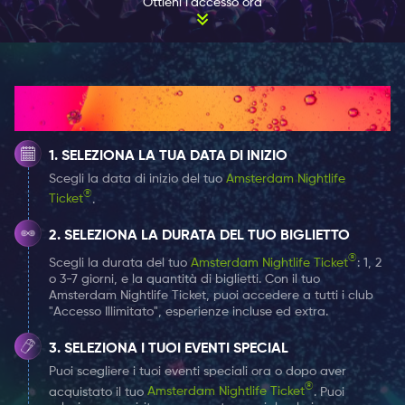
Ottieni l'accesso ora
Le recensioni elogiano il personale amichevole che è
sempre pronto per una chiacchierata allegra, e la
decorazione con i bisonti che aggiunge un tocco
unico ma divertente al posto. Oh, e abbiamo già
Come funziona
menzionato la musica superba e la birra? È il tipo di
posto dove le scoperte accidentali si trasformano in
SELEZIONA LA TUA DATA DI INIZIO
notti indimenticabili. Un patrono lo ha riassunto come
Scegli la data di inizio del tuo
Amsterdam Nightlife
un
'grande errore'
dopo aver inciampato nel Café
®
Ticket
.
Weber tardi in una notte di sabato, solo per trovarsi a
rimanere per ore, incantati dall'atmosfera, dalle
SELEZIONA LA DURATA DEL TUO BIGLIETTO
bevande e dalla musica.
®
Scegli la durata del tuo
Amsterdam Nightlife Ticket
: 1, 2
SBLOCCA OFFERTE ESCLUSIVE PER BEVANDE CON IL
o 3-7 giorni, e la quantità di biglietti. Con il tuo
Amsterdam Nightlife Ticket, puoi accedere a tutti i club
TUO AMSTERDAM NIGHTLIFE TICKET
"Accesso Illimitato", esperienze incluse ed extra.
Al Café Weber, lo straordinario non si ferma
all'atmosfera. Con il tuo biglietto Amsterdam Nightlife
SELEZIONA I TUOI EVENTI SPECIAL
in mano, la tua ricerca di sorsi deliziosi prende una
Puoi scegliere i tuoi eventi speciali ora o dopo aver
®
svolta piacevole. Pronto a soddisfare la tua sete?
Il tuo
acquistato il tuo
Amsterdam Nightlife Ticket
. Puoi