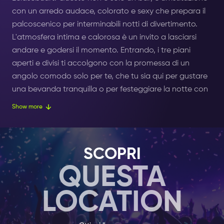
con un arredo audace, colorato e sexy che prepara il
palcoscenico per interminabili notti di divertimento.
L'atmosfera intima e calorosa è un invito a lasciarsi
andare e godersi il momento. Entrando, i tre piani
aperti e divisi ti accolgono con la promessa di un
angolo comodo solo per te, che tu sia qui per gustare
una bevanda tranquilla o per festeggiare la notte con
gli amici.
Show more
Questo amato ritrovo è stato il punto di riferimento per
diversi gruppi di persone - musicisti, personalità
teatrali, poeti, psicologi per cani, studenti e chiunque
SCOPRI
sia pronto per passare bei momenti. La musica
QUESTA
divertente ed emozionante è l'anima del Café Weber,
rendendo ogni notte un'esperienza unica. Che tu sia
LOCATION
un fan delle melodie classiche o dei ritmi
contemporanei, la musica qui è sicura di far muovere i
tuoi piedi.