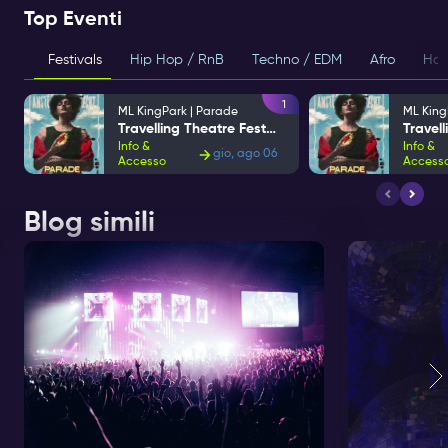
Top Eventi
Festivals
Hip Hop / RnB
Techno / EDM
Afro
Hou
1
ML KingPark | Parade
ML King
Travelling Theatre Festival
Info &
Info &
gio, ago 06
Accesso
Access
Blog simili