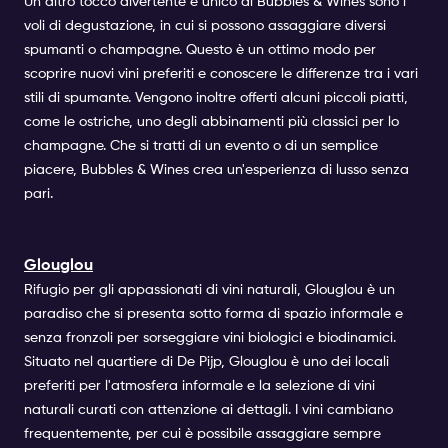
Un altro tocco divertente e unico di Bubbles & Wines sono i
voli di degustazione, in cui si possono assaggiare diversi
spumanti o champagne. Questo è un ottimo modo per
scoprire nuovi vini preferiti e conoscere le differenze tra i vari
stili di spumante. Vengono inoltre offerti alcuni piccoli piatti,
come le ostriche, uno degli abbinamenti più classici per lo
champagne. Che si tratti di un evento o di un semplice
piacere, Bubbles & Wines crea un'esperienza di lusso senza
pari.
Glouglou
Rifugio per gli appassionati di vini naturali, Glouglou è un
paradiso che si presenta sotto forma di spazio informale e
senza fronzoli per sorseggiare vini biologici e biodinamici.
Situato nel quartiere di De Pijp, Glouglou è uno dei locali
preferiti per l'atmosfera informale e la selezione di vini
naturali curati con attenzione ai dettagli. I vini cambiano
frequentemente, per cui è possibile assaggiare sempre