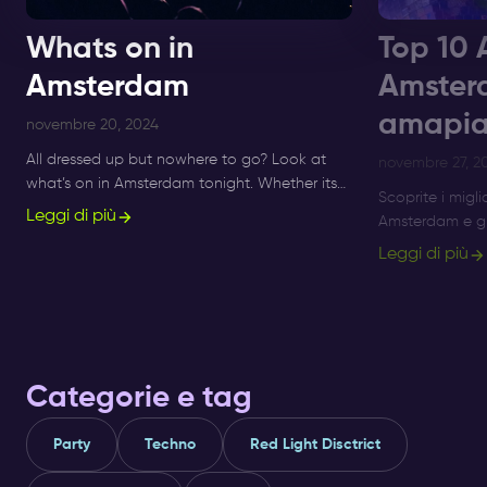
Whats on in
Top 10 
Amsterdam
Amster
amapia
novembre 20, 2024
All dressed up but nowhere to go? Look at
novembre 27, 2
what’s on in Amsterdam tonight. Whether its
Scoprite i migli
Sunday, Monday or Saturday- there is always
Leggi di più
Amsterdam e gli
something to do and to see.
Amsterdam al Su
Leggi di più
serate Afro Be
Categorie e tag
Party
Techno
Red Light Disctrict