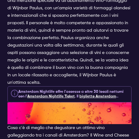
Una menzione speciale va all'abbinamento vino-formaggio
di Wijnbar Paulus, con un'ampia varietà di formaggi olandesi
e internazionali che si sposano perfettamente con i vini
proposti. Il personale è molto competente e appassionato in
materia di vini, quindi è sempre pronto ad aiutarvi a trovare
la combinazione perfetta. Paulus organizza anche
degustazioni una volta alla settimana, durante le quali gli
ospiti possono assaggiare una selezione di vini e conoscerne
meglio le origini e le caratteristiche. Quindi, se la vostra idea
è quella di combinare il buon vino con la buona compagnia
in un locale rilassato e accogliente, il Wijnbar Paulus è
un'ottima scelta.
Amsterdam Nightlife offre l'accesso a oltre 30 locali notturni
con l'
Amsterdam Nightlife Ticket
.
Il
biglietto Amsterdam
Nightlife
comprende 1, 2 o 7 giorni di accesso a locali notturni,
SCOPRI LE CROCIERE CON
esperienze ed extra per 10 euro.
VINO E FORMAGGIO
Cosa c'è di meglio che degustare un ottimo vino
galleggiando tra i canali di Amsterdam? Il Wine and Cheese