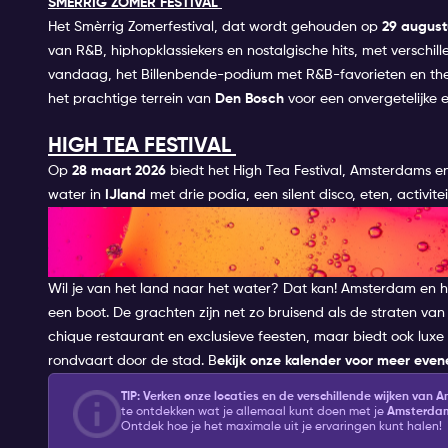
SMÈRRIG ZOMER FESTIVAL
Het Smèrrig Zomerfestival, dat wordt gehouden op
29 august
van R&B, hiphopklassiekers en nostalgische hits, met versch
vandaag, het Billenbende-podium met R&B-favorieten en the
het prachtige terrein van
Den Bosch
voor een onvergetelijke e
HIGH TEA FESTIVAL
Op
28 maart 2026
biedt het High Tea Festival, Amsterdams e
water in
IJland
met drie podia, een silent disco, eten, activit
FEEST OP HET WATER: VAAR 
GRACHTEN MET SUPPER CRUIS
Wil je van het land naar het water? Dat kan! Amsterdam en h
een boot. De grachten zijn net zo bruisend als de straten van
chique restaurant en exclusieve feesten, maar biedt ook lux
rondvaart door de stad. B
ekijk onze kalender voor meer eve
TIP:
Verken onze locaties en de verschillende wijken van
te ontdekken wat je allemaal kunt doen met je
Amsterdam 
Ontdek hoe je het maximale uit je ervaringen kunt halen!