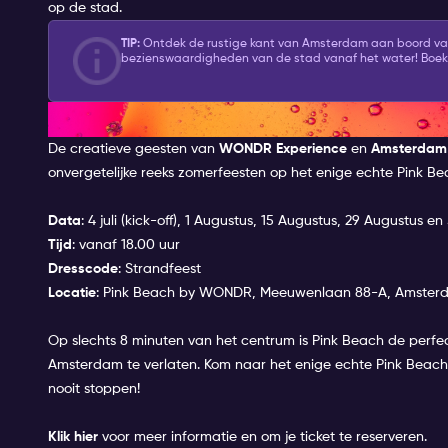
op de stad.
TIP:
Ontdek de rustige kant van Amsterdam aan boord v
bezienswaardigheden van de stad vanaf het water! Boek
ONTDEK DE ZOMERJUWEELTJE
De creatieve geesten van
WONDR Experience
en
Amsterdam N
onvergetelijke reeks zomerfeesten op het enige echte Pink B
Data
: 4 juli (kick-off), 1 Augustus, 15 Augustus, 29 Augustus 
Tijd
: vanaf 18.00 uur
Dresscode
: Strandfeest
Locatie
: Pink Beach by WONDR, Meeuwenlaan 88-A, Amster
Op slechts 8 minuten van het centrum is Pink Beach de perfe
Amsterdam te verlaten. Kom naar het enige echte Pink Beach
nooit stoppen!
Klik
hier
voor meer informatie en om je ticket te reserveren.