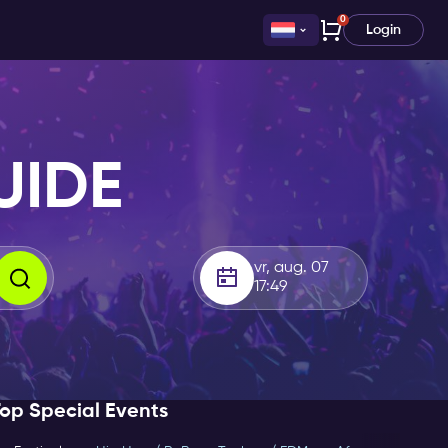
0
Login
UIDE
vr, aug. 07
17:49
op Special Events