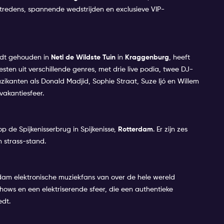
tredens, spannende wedstrijden en exclusieve VIP-
dt gehouden in
Netl de Wildste Tuin
in
Kraggenburg
, heeft
en uit verschillende genres, met drie live podia, twee DJ-
anten als Donald Madjid, Sophie Straat, Suze Ijó en Willem
vakantiesfeer.
 de Spijkenisserbrug in Spijkenisse,
Rotterdam
. Er zijn zes
 strass-stand.
dam elektronische muziekfans van over de hele wereld
ws en een elektriserende sfeer, die een authentieke
edt.