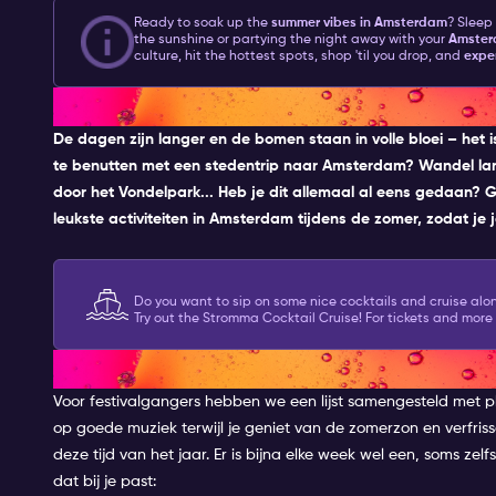
Ready to soak up the
summer vibes in Amsterdam
? Sleep
the sunshine or partying the night away with your
Amsterd
culture, hit the hottest spots, shop 'til you drop, and
exper
WAT IS ER TE DOEN IN AMSTE
De dagen zijn langer en de bomen staan in volle bloei – het
te benutten met een stedentrip naar Amsterdam? Wandel langs
door het Vondelpark... Heb je dit allemaal al eens gedaan
leukste activiteiten in Amsterdam tijdens de zomer
, zodat je
Do you want to sip on some nice cocktails and cruise al
Try out the Stromma Cocktail Cruise! For tickets and more 
HET FESTIVALSEIZOEN IS BEG
Voor festivalgangers hebben we een lijst samengesteld met pl
op goede muziek terwijl je geniet van de zomerzon en verfrisse
deze tijd van het jaar. Er is bijna elke week wel een, soms zelf
dat bij je past: