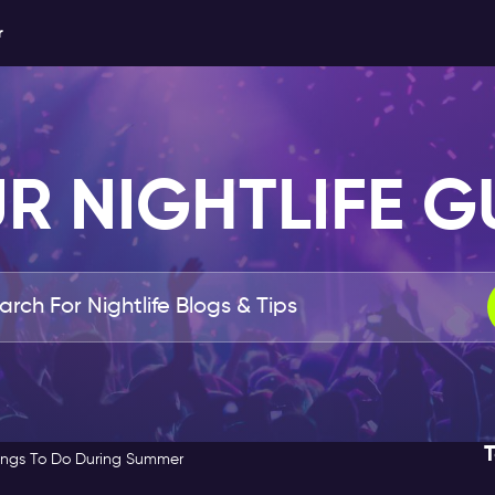
r
R NIGHTLIFE G
T
ings To Do During Summer