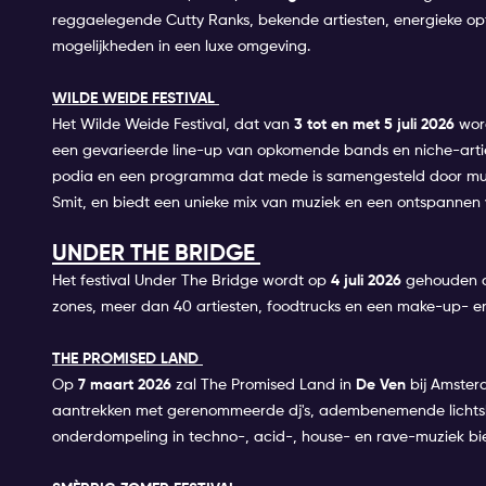
reggaelegende Cutty Ranks, bekende artiesten, energieke op
mogelijkheden in een luxe omgeving.
WILDE WEIDE FESTIVAL
Het Wilde Weide Festival, dat van
3
tot en met 5 juli 2026
wor
een gevarieerde line-up van opkomende bands en niche-artiest
podia en een programma dat mede is samengesteld door muzik
Smit, en biedt een unieke mix van muziek en een ontspannen 
UNDER THE BRIDGE
Het festival Under The Bridge wordt op
4
juli 2026
gehouden op
zones, meer dan 40 artiesten, foodtrucks en een make-up- en
THE PROMISED LAND
Op
7 maart
2026
zal The Promised Land in
De Ven
bij Amster
aantrekken met gerenommeerde dj's, adembenemende lichtsho
onderdompeling in techno-, acid-, house- en rave-muziek bi