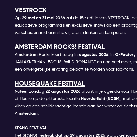
VESTROCK
Op
29
mei en 31 mei 2026
zal de 15e editie van VESTROCK, een 
educatieve programma's en exclusieve shows op een prachtig
verscheidenheid aan shows, eten, drinken en kamperen.
AMSTERDAM ROCKS! FESTIVAL
Amsterdam Rocks keert terug in
augustus 2026
! in
Q-Factory
JAN AKKERMAN, FOCUS, WILD ROMANCE en nog veel meer, maa
een onvergetelijke ervaring belooft te worden voor rockfans.
HOUSEQUAKE FESTIVAL
Noteer zondag
22
augustus 2026
alvast in je agenda voor Ho
of House op de pittoreske locatie
Noorderlicht
(
NDSM
), met ee
vibes op een schilderachtige locatie aan het water op slech
Amsterdam.
SPANG FESTIVAL
Het SPANG! Festival, dat op
29 augustus 2026
wordt gehouden