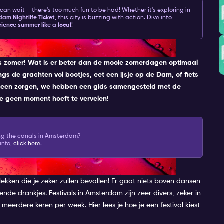
 can wait – there's too much fun to be had! Whether it's exploring in
am Nightlife Ticket
, this city is buzzing with action. Dive into
ience summer like a local
!
RDAM TIJDENS DE ZOMER?
 is zomer! Wat is er beter dan de mooie zomerdagen optimaal
 de grachten vol bootjes, eet een ijsje op de Dam, of fiets
? Geen zorgen, we hebben een gids samengesteld met
de
 je geen moment hoeft te vervelen!
ong the canals in Amsterdam?
info,
click here
.
ONNEN
ekken die je zeker zullen bevallen! Er gaat niets boven dansen
nde drankjes. Festivals in Amsterdam zijn zeer divers, zeker in
s meerdere keren per week. Hier lees je hoe je een festival kiest