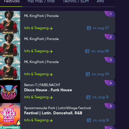
Festivals
Hip Hop / RnB
Techno / EDM
Afro
House
1
ML KingPark | Parade
Info & Toegang
vr, aug 07
2
ML KingPark | Parade
Info & Toegang
za, aug 08
3
ML KingPark | Parade
Info & Toegang
zo, aug 09
4
Beton-T | FABELNACHT
Disco House . Funk House
Info & Toegang
za, aug 15
5
Spaarnwoude Park | LatinVillage Festival
Festival | Latin. Dancehall. R&B
Info & Toegang
zo, aug 16