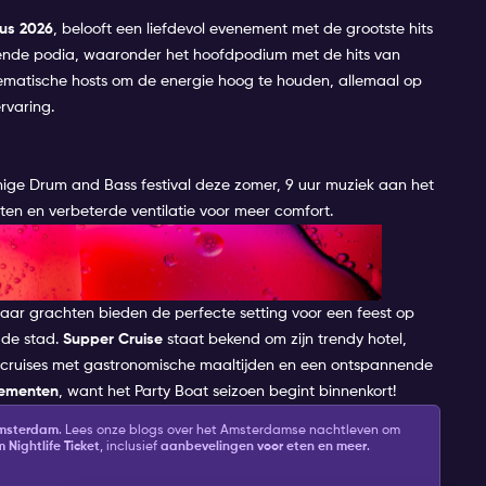
us 2026
, belooft een liefdevol evenement met de grootste hits
illende podia, waaronder het hoofdpodium met de hits van
matische hosts om de energie hoog te houden, allemaal op
rvaring.
nige Drum and Bass festival deze zomer, 9 uur muziek aan het
eiten en verbeterde ventilatie voor meer comfort.
DOOR THE AMSTERDAMSE
E!
aar grachten bieden de perfecte setting voor een feest op
 de stad.
Supper Cruise
staat bekend om zijn trendy hotel,
e cruises met gastronomische maaltijden en een ontspannende
nementen
, want het Party Boat seizoen begint binnenkort!
 Amsterdam
. Lees onze blogs over het Amsterdamse nachtleven om
Nightlife Ticket
, inclusief
aanbevelingen voor eten en meer
.