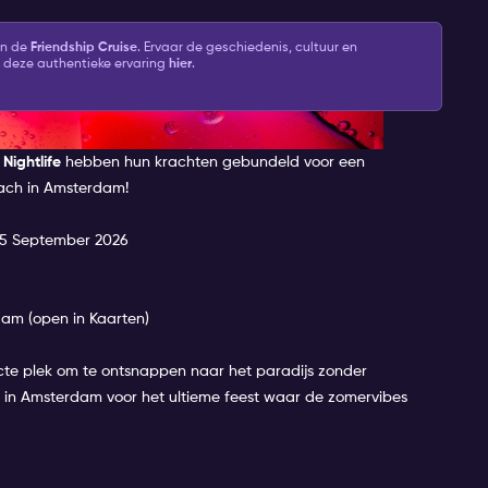
an de
Friendship Cruise
. Ervaar de geschiedenis, cultuur en
 deze authentieke ervaring
hier
.
S VAN AMSTERDAM
ightlife
hebben hun krachten gebundeld voor een
each in Amsterdam!
en 5 September 2026
dam (
open in Kaarten
)
cte plek om te ontsnappen naar het paradijs zonder
 in Amsterdam voor het ultieme feest waar de zomervibes