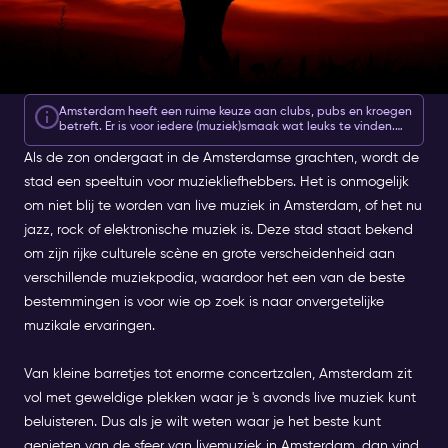
Amsterdam heeft een ruime keuze aan clubs, pubs en kroegen
betreft. Er is voor iedere (muziek)smaak wat leuks te vinden.
Met jouw
Amsterdam Nightlife Ticket
heb je 2 of 7 dagen
Als de zon ondergaat in de Amsterdamse grachten, wordt de
toegang tot de beste clubs in de stad, vanaf slechts 10 euro.
Dus of je voor het gebruikelijke avondje uit gaat, of als je een
stad een speeltuin voor muziekliefhebbers. Het is onmogelijk
keer iets anders wilt proberen, niets houd je meer tegen!
om niet blij te worden van live muziek in Amsterdam, of het nu
jazz, rock of elektronische muziek is. Deze stad staat bekend
om zijn rijke culturele scène en grote verscheidenheid aan
verschillende muziekpodia, waardoor het een van de beste
bestemmingen is voor wie op zoek is naar onvergetelijke
muzikale ervaringen.
Van kleine barretjes tot enorme concertzalen, Amsterdam zit
vol met geweldige plekken waar je 's avonds live muziek kunt
beluisteren. Dus als je wilt weten waar je het beste kunt
genieten van de sfeer van livemuziek in Amsterdam, dan vind