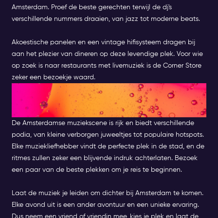
Amsterdam. Proef de beste gerechten terwijl de dj's
verschillende nummers draaien, van jazz tot moderne beats.
Akoestische panelen en een vintage hifisysteem dragen bij
aan het plezier van dineren op deze levendige plek. Voor wie
op zoek is naar restaurants met livemuziek is de Corner Store
zeker een bezoekje waard.
OMARM DE MELODIE : EEN
AVONDJE UIT IN AMSTERDAM
De Amsterdamse muziekscene is rijk en biedt verschillende
podia, van kleine verborgen juweeltjes tot populaire hotspots.
Elke muziekliefhebber vindt de perfecte plek in de stad, en de
ritmes zullen zeker een blijvende indruk achterlaten. Bezoek
een paar van de beste plekken om je reis te beginnen.
Laat de muziek je leiden om dichter bij Amsterdam te komen.
Elke avond uit is een ander avontuur en een unieke ervaring.
Dus neem een vriend of vriendin mee, kies je plek en laat de