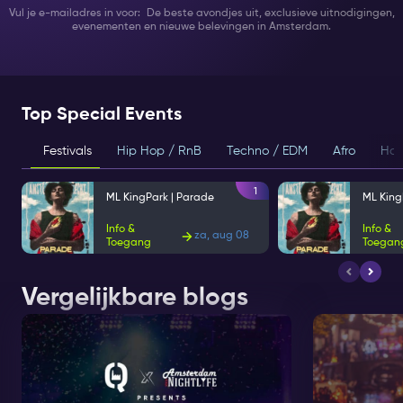
Vul je e-mailadres in voor: De beste avondjes uit, exclusieve uitnodigingen,
evenementen en nieuwe belevingen in Amsterdam.
Top Special Events
Festivals
Hip Hop / RnB
Techno / EDM
Afro
Hou
1
ML KingPark | Parade
ML King
Info &
Info &
za, aug 08
Toegang
Toegan
Vergelijkbare blogs