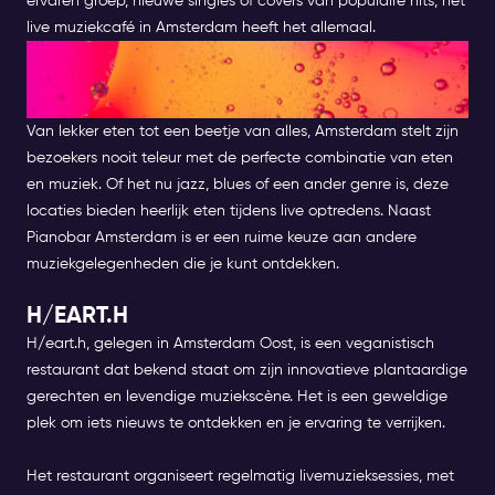
ervaren groep, nieuwe singles of covers van populaire hits, het
live muziekcafé in Amsterdam heeft het allemaal.
RESTAURANTS MET LIVE
MUZIEK IN AMSTERDAM
Van lekker eten tot een beetje van alles, Amsterdam stelt zijn
bezoekers nooit teleur met de perfecte combinatie van eten
en muziek. Of het nu jazz, blues of een ander genre is, deze
locaties bieden heerlijk eten tijdens live optredens. Naast
Pianobar Amsterdam is er een ruime keuze aan andere
muziekgelegenheden die je kunt ontdekken.
H/EART.H
H/eart.h, gelegen in Amsterdam Oost, is een veganistisch
restaurant dat bekend staat om zijn innovatieve plantaardige
gerechten en levendige muziekscène. Het is een geweldige
plek om iets nieuws te ontdekken en je ervaring te verrijken.
Het restaurant organiseert regelmatig livemuzieksessies, met