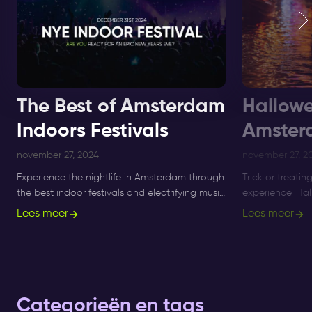
The Best of Amsterdam
Hallowe
Indoors Festivals
Amster
november 27, 2024
november 27, 2
Experience the nightlife in Amsterdam through
Trick or treatin
the best indoor festivals and electrifying music
experience. Ha
events for ultimate nightlife experiences in the
longer a small 
Lees meer
Lees meer
city.
what's on, and 
Categorieën en tags