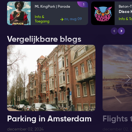
1
ML KingPark | Parade
Beton-T
Info &
zo, aug 09
Info & 
Toegang
Vergelijkbare blogs
Parking in Amsterdam
Flights
december 02, 2024
december 02, 