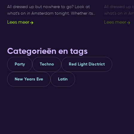
All dressed up but nowhere to go? Look at
All dressed up
what’s on in Amsterdam tonight. Whether its
what’s on in Am
Sunday, Monday or Saturday- there is always
Sunday, Monday
Lees meer
Lees meer
something to do and to see.
something to d
Categorieën en tags
Party
Techno
Red Light Disctrict
New Years Eve
Latin