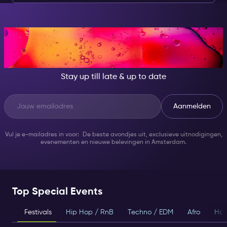
adrenalinejunkies en avontuurlijke zoekers, deze ervaring laat
je zweven met de kracht van waterstralen. Geschikt voor
zowel beginners als experts, het is een onvergetelijke
toevoeging aan je Amsterdam bucketlist. Boek vandaag nog
je avontuur en maak onvergetelijke herinneringen!
AT NIGHT, BECOME
SOMEONE GREAT!
Stay up till late & up to date
Aanmelden
Vul je e-mailadres in voor: De beste avondjes uit, exclusieve uitnodigingen,
evenementen en nieuwe belevingen in Amsterdam.
Top Special Events
Festivals
Hip Hop / RnB
Techno / EDM
Afro
Hou