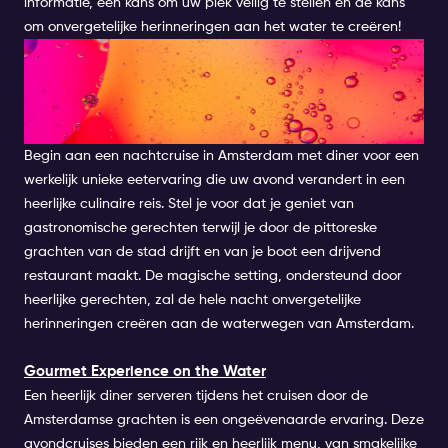
informatie, een kans om uw plek veilig te stellen en de kans
om onvergetelijke herinneringen aan het water te creëren!
AMSTERDAM NIGHT CRUISE
MET DINER: EEN CULINAIRE
REIS
Begin aan een nachtcruise in Amsterdam met diner voor een
werkelijk unieke eetervaring die uw avond verandert in een
heerlijke culinaire reis. Stel je voor dat je geniet van
gastronomische gerechten terwijl je door de pittoreske
grachten van de stad drijft en van je boot een drijvend
restaurant maakt. De magische setting, ondersteund door
heerlijke gerechten, zal de hele nacht onvergetelijke
herinneringen creëren aan de waterwegen van Amsterdam.
Gourmet Experience on the Water
Een heerlijk diner serveren tijdens het cruisen door de
Amsterdamse grachten is een ongeëvenaarde ervaring. Deze
avondcruises bieden een rijk en heerlijk menu, van smakelijke